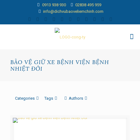
0913 938 930
02838 495 959
info@dichvubaoveliemchinh.com
BẢO VỆ GIỮ XE BỆNH VIỆN BỆNH
NHIỆT ĐỚI
Categories
Tags
Authors