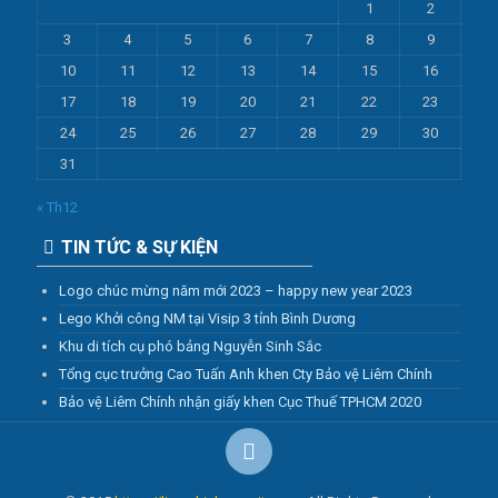
1
2
3
4
5
6
7
8
9
10
11
12
13
14
15
16
17
18
19
20
21
22
23
24
25
26
27
28
29
30
31
« Th12
TIN TỨC & SỰ KIỆN
Logo chúc mừng năm mới 2023 – happy new year 2023
Lego Khởi công NM tại Visip 3 tỉnh Bình Dương
Khu di tích cụ phó bảng Nguyễn Sinh Sắc
Tổng cục trưởng Cao Tuấn Anh khen Cty Bảo vệ Liêm Chính
Bảo vệ Liêm Chính nhận giấy khen Cục Thuế TPHCM 2020