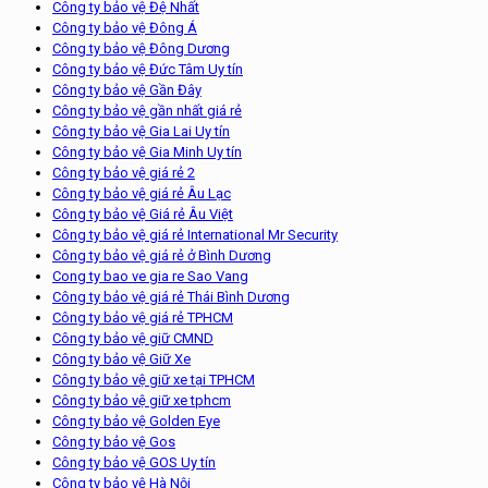
Công ty bảo vệ Đệ Nhất
Công ty bảo vệ Đông Á
Công ty bảo vệ Đông Dương
Công ty bảo vệ Đức Tâm Uy tín
Công ty bảo vệ Gần Đây
Công ty bảo vệ gần nhất giá rẻ
Công ty bảo vệ Gia Lai Uy tín
Công ty bảo vệ Gia Minh Uy tín
Công ty bảo vệ giá rẻ 2
Công ty bảo vệ giá rẻ Âu Lạc
Công ty bảo vệ Giá rẻ Âu Việt
Công ty bảo vệ giá rẻ International Mr Security
Công ty bảo vệ giá rẻ ở Bình Dương
Cong ty bao ve gia re Sao Vang
Công ty bảo vệ giá rẻ Thái Bình Dương
Công ty bảo vệ giá rẻ TPHCM
Công ty bảo vệ giữ CMND
Công ty bảo vệ Giữ Xe
Công ty bảo vệ giữ xe tại TPHCM
Công ty bảo vệ giữ xe tphcm
Công ty bảo vệ Golden Eye
Công ty bảo vệ Gos
Công ty bảo vệ GOS Uy tín
Công ty bảo vệ Hà Nội