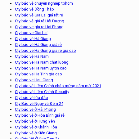
Cty bảo vệ chuyên nghiệp tphcm
Cty bảo vệ Đồng Tháp
Cty bảo vệ Gia Lai giá rất rẻ
Cty bảo vệ giá rẻ Hải Dương
Cty bao ve gia re Hai Phong
Cty bao ve Giai Lai
Cty bảo vệ Hà Giang
Cty bảo vệ Hà Giang giá rẻ
Cty bao ve Ha Giang gia re giá cao
Cty bảo vệ Hà Nam
Cty bao ve Ha Nam chat luong
Cty bao ve Ha Nam uy tin cao
Cty bao ve Ha Tinh gia cao
Cty bao ve Hau Giang
Cty bảo vệ Liêm Chính chào mừng năm mới 2021
Cty bảo vệ Liêm Chính Security
Cty bảo vệ lừa đảo
Cty Bảo vệ Ngày và Đêm 24
Cty bảo vệ ở Hải Phòng
Cty bảo vệ ở Hòa Bình giá rẻ
Cty bảo vệ ở Hưng Yên
Cty bảo vệ ở Khánh Hòa
Cty bảo vệ ở Kiên Giang
Cty Bảo Vệ Ở Kon Tum 24