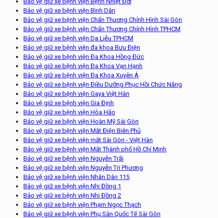
Bảo vệ giữ xe bệnh viện Bệnh Nhiệt Đới
Bảo vệ giữ xe bệnh viện Bình Dân
Bảo vệ giữ xe bệnh viện Chấn Thương Chỉnh Hình Sài Gòn
Bảo vệ giữ xe bệnh viện Chấn Thương Chỉnh Hình TPHCM
Bảo vệ giữ xe bệnh viện Da Liễu TPHCM
Bảo vệ giữ xe bệnh viện đa khoa Bưu Điện
Bảo vệ giữ xe bệnh viện Đa Khoa Hồng Đức
Bảo vệ giữ xe bệnh viện Đa Khoa Vạn Hạnh
Bảo vệ giữ xe bệnh viện Đa Khoa Xuyên Á
Bảo vệ giữ xe bệnh viện Điều Dưỡng Phục Hồi Chức Năng
Bảo vệ giữ xe bệnh viện Gaya Việt Hàn
Bảo vệ giữ xe bệnh viện Gia Định
Bảo vệ giữ xe bệnh viện Hòa Hảo
Bảo vệ giữ xe bệnh viện Hoàn Mỹ Sài Gòn
Bảo vệ giữ xe bệnh viện Mắt Điện Biên Phủ
Bảo vệ giữ xe bệnh viện mắt Sài Gòn - Việt Hàn
Bảo vệ giữ xe bệnh viện Mắt Thành phố Hồ Chí Minh
Bảo vệ giữ xe bệnh viện Nguyễn Trãi
Bảo vệ giữ xe bệnh viện Nguyễn Tri Phương
Bảo vệ giữ xe bệnh viện Nhân Dân 115
Bảo vệ giữ xe bệnh viện Nhi Đồng 1
Bảo vệ giữ xe bệnh viện Nhi Đồng 2
Bảo vệ giữ xe bệnh viện Phạm Ngọc Thạch
Bảo vệ giữ xe bệnh viện Phụ Sản Quốc Tế Sài Gòn