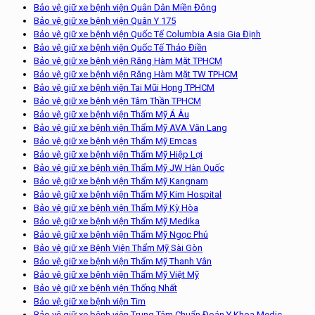
Bảo vệ giữ xe bệnh viện Quân Dân Miền Đông
Bảo vệ giữ xe bệnh viện Quân Y 175
Bảo vệ giữ xe bệnh viện Quốc Tế Columbia Asia Gia Định
Bảo vệ giữ xe bệnh viện Quốc Tế Thảo Điền
Bảo vệ giữ xe bệnh viện Răng Hàm Mặt TPHCM
Bảo vệ giữ xe bệnh viện Răng Hàm Mặt TW TPHCM
Bảo vệ giữ xe bệnh viện Tai Mũi Họng TPHCM
Bảo vệ giữ xe bệnh viện Tâm Thần TPHCM
Bảo vệ giữ xe bệnh viện Thẩm Mỹ Á Âu
Bảo vệ giữ xe bệnh viện Thẩm Mỹ AVA Văn Lang
Bảo vệ giữ xe bệnh viện Thẩm Mỹ Emcas
Bảo vệ giữ xe bệnh viện Thẩm Mỹ Hiệp Lợi
Bảo vệ giữ xe bệnh viện Thẩm Mỹ JW Hàn Quốc
Bảo vệ giữ xe bệnh viện Thẩm Mỹ Kangnam
Bảo vệ giữ xe bệnh viện Thẩm Mỹ Kim Hospital
Bảo vệ giữ xe bệnh viện Thẩm Mỹ Kỳ Hòa
Bảo vệ giữ xe bệnh viện Thẩm Mỹ Medika
Bảo vệ giữ xe bệnh viện Thẩm Mỹ Ngọc Phú
Bảo vệ giữ xe Bệnh Viện Thẩm Mỹ Sài Gòn
Bảo vệ giữ xe bệnh viện Thẩm Mỹ Thanh Vân
Bảo vệ giữ xe bệnh viện Thẩm Mỹ Việt Mỹ
Bảo vệ giữ xe bệnh viện Thống Nhất
Bảo vệ giữ xe bệnh viện Tim
Bảo vệ giữ xe bệnh viện Trung Tâm Chuẩn Đoán Y Khoa Medic