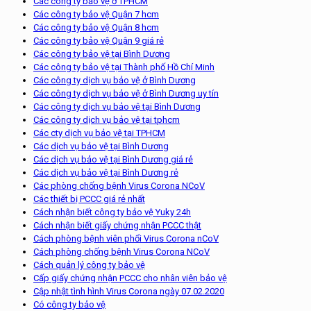
Các công ty bảo vệ ở TPHCM
Các công ty bảo vệ Quận 7 hcm
Các công ty bảo vệ Quận 8 hcm
Các công ty bảo vệ Quận 9 giá rẻ
Các công ty bảo vệ tại Bình Dương
Các công ty bảo vệ tại Thành phố Hồ Chí Minh
Các công ty dịch vụ bảo vệ ở Bình Dương
Các công ty dịch vụ bảo vệ ở Bình Dương uy tín
Các công ty dịch vụ bảo vệ tại Bình Dương
Các công ty dịch vụ bảo vệ tại tphcm
Các cty dịch vụ bảo vệ tại TPHCM
Các dịch vụ bảo vệ tại Bình Dương
Các dịch vụ bảo vệ tại Bình Dương giá rẻ
Các dịch vụ bảo vệ tại Bình Dương rẻ
Các phòng chống bệnh Virus Corona NCoV
Các thiết bị PCCC giá rẻ nhất
Cách nhận biết công ty bảo vệ Yuky 24h
Cách nhận biết giấy chứng nhận PCCC thật
Cách phòng bệnh viên phổi Virus Corona nCoV
Cách phòng chống bệnh Virus Corona NCoV
Cách quản lý công ty bảo vệ
Cấp giấy chứng nhận PCCC cho nhân viên bảo vệ
Cập nhật tình hình Virus Corona ngày 07.02.2020
Có công ty bảo vệ