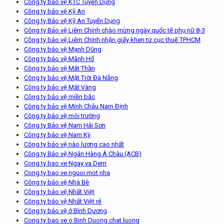
Công ty bảo vệ KTC Tuyển Dụng
Công ty bảo vệ Kỹ An
Công ty Bảo vệ Kỹ An Tuyển Dụng
Công ty Bảo vệ Liêm Chính chào mừng ngày quốc tế phụ nữ 8-3
Công ty bảo vệ Liêm Chính nhận giấy khen từ cục thuế TPHCM
Công ty bảo vệ Mạnh Dũng
Công ty bảo vệ Mãnh Hổ
Công ty bảo vệ Mắt Thần
Công ty bảo vệ Mặt Trời Đà Nẵng
Công ty bảo vệ Mắt Vàng
Công ty bảo vệ miền bắc
Công ty bảo vệ Minh Châu Nam Định
Công ty bảo vệ môi trường
Công ty Bảo vệ Nam Hải Sơn
Công ty bảo vệ Nam Kỳ
Công ty bảo vệ nào lương cao nhất
Công ty Bảo vệ Ngân Hàng Á Châu (ACB)
Cong ty bao ve Ngay va Dem
Cong ty bao ve nguoi mot nha
Công ty bảo vệ Nhà Bè
Công ty bảo vệ Nhất Việt
Công ty bảo vệ Nhất Việt rẻ
Công ty bảo vệ ở Bình Dương
Cong ty bao ve o Binh Duong chat luong