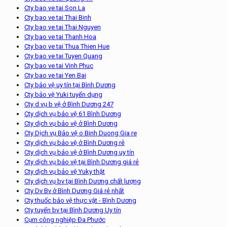
Cty bao ve tai Son La
Cty bao ve tai Thai Binh
Cty bao ve tai Thai Nguyen
Cty bao ve tai Thanh Hoa
Cty bao ve tai Thua Thien Hue
Cty bao ve tai Tuyen Quang
Cty bao ve tai Vinh Phuc
Cty bao ve tai Yen Bai
Cty bảo vệ uy tín tại Bình Dương
Cty bảo vệ Yuki tuyển dụng
Cty d vụ b vệ ở Bình Dương 247
Cty dịch vụ bảo vệ 61 Bình Dương
Cty dịch vụ bảo vệ ở Bình Dương
Cty Dịch vụ Bảo vệ o Binh Duong Gia re
Cty dịch vụ bảo vệ ở Bình Dương rẻ
Cty dịch vụ bảo vệ ở Bình Dương uy tín
Cty dịch vụ bảo vệ tại Bình Dương giá rẻ
Cty dịch vụ bảo vệ Yuky thật
Cty dịch vụ bv tại Bình Dương chất lượng
Cty Dv Bv ở Bình Dương Giá rẻ nhất
Cty thuốc bảo vệ thực vật - Bình Dương
Cty tuyển bv tại Bình Dương Uy tín
Cụm công nghiệp Đa Phước