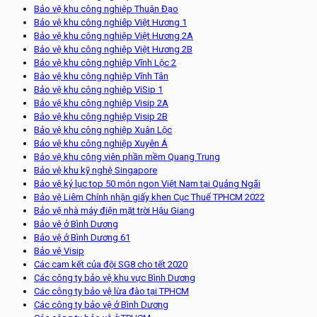
Bảo vệ khu công nghiệp Thuận Đạo
Bảo vệ khu công nghiêp Việt Hương 1
Bảo vệ khu công nghiệp Việt Hương 2A
Bảo vệ khu công nghiệp Việt Hương 2B
Bảo vệ khu công nghiệp Vĩnh Lộc 2
Bảo vệ khu công nghiệp Vĩnh Tân
Bảo vệ khu công nghiệp ViSip 1
Bảo vệ khu công nghiệp Visip 2A
Bảo vệ khu công nghiệp Visip 2B
Bảo vệ khu công nghiệp Xuân Lộc
Bảo vệ khu công nghiệp Xuyên Á
Bảo vệ khu công viên phần mềm Quang Trung
Bảo vệ khu kỹ nghệ Singapore
Bảo vệ kỷ lục top 50 món ngon Việt Nam tại Quảng Ngãi
Bảo vệ Liêm Chính nhận giấy khen Cục Thuế TPHCM 2022
Bảo vệ nhà máy điện mặt trời Hậu Giang
Bảo vệ ở Bình Dương
Bảo vệ ở Bình Dương 61
Bảo vệ Visip
Các cam kết của đội SG8 cho tết 2020
Các công ty bảo vệ khu vực Bình Dương
Các công ty bảo vệ lừa đào tại TPHCM
Các công ty bảo vệ ở Bình Dương