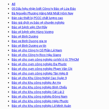
All
05 Dấu hiệu nhận biết Công ty Bảo vệ Lừa Đảo
Bà Nguyễn Phương Hằng Mới Nhất Hôm Nay
Bán các thiết bị PCCC chất lượng cao
Báo giá dịch vụ bảo vệ chuyên nghiệp
Bảo vệ bệnh viện Chợ Rẫy
Bảo vệ bệnh viện Hùng Vương
Bảo vệ Bình Dương
Bao ve Binh Duong gia re
Bảo vệ Bình Dương uy tín
Bảo vệ cho Công ty Cổ Phần Lê Nam
Bảo vệ cho Công ty Rico Hậu Giang
Bảo vệ cho cụm công nghiệp cơ khí ô tô TPHCM
Bảo vệ cho cụm công nghiệp Đa Phước
Bảo vệ cho cụm công nghiệp Phạm Văn Cội
Bảo vệ cho cụm công nghiệp Tân Hiệp B
Bảo vệ cho Khu Công Nghệ Cao Quận 9
Bảo vệ cho khu công nghiệp An Hạ
Bảo vệ cho khu công nghiệp Bình Chiểu
Bảo vệ cho khu công nghiệp Cát Lái 2
Bảo vệ cho khu công nghiệp Đông Nam
Bảo vệ cho khu công nghiệp Hiệp Phước
Bảo vệ cho khu công nghiệp Lê Minh Xuân