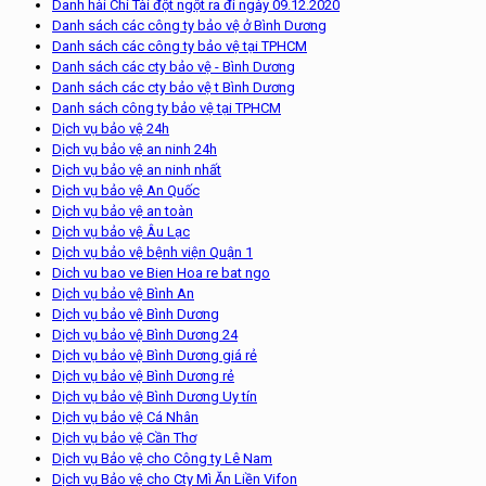
Danh hài Chí Tài đột ngột ra đi ngày 09.12.2020
Danh sách các công ty bảo vệ ở Bình Dương
Danh sách các công ty bảo vệ tại TPHCM
Danh sách các cty bảo vệ - Bình Dương
Danh sách các cty bảo vệ t Bình Dương
Danh sách công ty bảo vệ tại TPHCM
Dịch vụ bảo vệ 24h
Dịch vụ bảo vệ an ninh 24h
Dịch vụ bảo vệ an ninh nhất
Dịch vụ bảo vệ An Quốc
Dịch vụ bảo vệ an toàn
Dịch vụ bảo vệ Âu Lạc
Dịch vụ bảo vệ bệnh viện Quận 1
Dich vu bao ve Bien Hoa re bat ngo
Dịch vụ bảo vệ Bình An
Dịch vụ bảo vệ Bình Dương
Dịch vụ bảo vệ Bình Dương 24
Dịch vụ bảo vệ Bình Dương giá rẻ
Dịch vụ bảo vệ Bình Dương rẻ
Dịch vụ bảo vệ Bình Dương Uy tín
Dịch vụ bảo vệ Cá Nhân
Dịch vụ bảo vệ Cần Thơ
Dịch vụ Bảo vệ cho Công ty Lê Nam
Dịch vụ Bảo vệ cho Cty Mì Ăn Liền Vifon