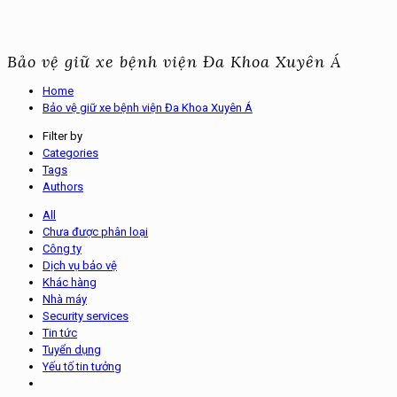
Bảo vệ giữ xe bệnh viện Đa Khoa Xuyên Á
Home
Bảo vệ giữ xe bệnh viện Đa Khoa Xuyên Á
Filter by
Categories
Tags
Authors
All
Chưa được phân loại
Công ty
Dịch vụ bảo vệ
Khác hàng
Nhà máy
Security services
Tin tức
Tuyển dụng
Yếu tố tin tưởng