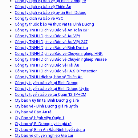
Công ty dịch vụ bảo vệ tại Bình Dương rẻ
Công ty dịch vụ bảo vệ Thiên Ân
Công ty dịch vụ bảo vệ uy tín Bình Dương
Công ty dịch vụ bảo vệ VSC
Công ty thuốc bảo vệ thực vật tại Bình Dương
Công ty TNHH Dịch vụ Bảo vệ An Toàn ISP
Công ty TNHH Dịch vụ Bảo vệ Âu Việt
Công ty TNHH Dịch vụ Bảo vệ Âu Việt 247
Công ty TNHH Dịch vụ Bảo vệ Bình Dương
Công ty TNHH Dịch vụ Bảo vệ Chuyên nghiệp HNK
Công ty TNHH Dịch vụ Bảo vệ Chuyên nghiệp Vinase
Công ty TNHH Dịch vụ Bảo vệ Hải Âu
Công ty TNHH Dịch vụ Bảo vệ I.A.S 8 Protection
Công ty TNHH dịch vụ bảo vệ Thiên Ân
Công ty tuyển bảo vệ tại Bình Dương
Công ty tuyển bảo vệ tại Bình Dương Uy tín
Công ty tuyển bảo vệ tại Quận 12 TPHCM
Cty bảo v uy tín tại Bình Dương giá rẻ
Cty bảo vệ - Bình Dương giá rẻ uy tín
Cty bảo vệ Bảo An rẻ
Cty Bảo vệ bệnh viện Quận 1
Cty bảo vệ Bì Dương uy tín giá rẻ
Cty bảo vệ Bình An Bắc Ninh tuyển dụng
Cty bảo vệ chuyên nghiệp Gia Lai