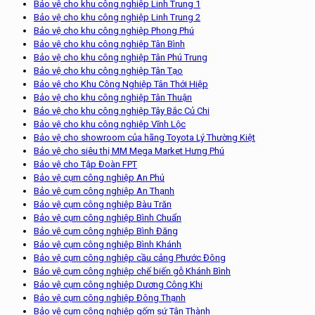
Bảo vệ cho khu công nghiệp Linh Trung 1
Bảo vệ cho khu công nghiệp Linh Trung 2
Bảo vệ cho khu công nghiệp Phong Phú
Bảo vệ cho khu công nghiệp Tân Bình
Bảo vệ cho khu công nghiệp Tân Phú Trung
Bảo vệ cho khu công nghiệp Tân Tạo
Bảo vệ cho Khu Công Nghiệp Tân Thới Hiệp
Bảo vệ cho khu công nghiệp Tân Thuận
Bảo vệ cho khu công nghiệp Tây Bắc Củ Chi
Bảo vệ cho khu công nghiệp Vĩnh Lộc
Bảo vệ cho showroom của hãng Toyota Lý Thường Kiệt
Bảo vệ cho siêu thị MM Mega Market Hưng Phú
Bảo vệ cho Tập Đoàn FPT
Bảo vệ cụm công nghiệp An Phú
Bảo vệ cụm công nghiệp An Thạnh
Bảo vệ cụm công nghiệp Bàu Trăn
Bảo vệ cụm công nghiệp Bình Chuẩn
Bảo vệ cụm công nghiệp Bình Đăng
Bảo vệ cụm công nghiệp Bình Khánh
Bảo vệ cụm công nghiệp cầu cảng Phước Đông
Bảo vệ cụm công nghiệp chế biến gỗ Khánh Bình
Bảo vệ cụm công nghiệp Dương Công Khi
Bảo vệ cụm công nghiệp Đông Thạnh
Bảo vệ cụm công nghiệp gốm sứ Tân Thành