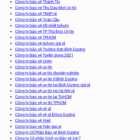
Công ty bảo vệ Thành Tín
Cong ty bao ve Thu Dau Mot Uy tin
Công ty bảo vệ TNXP rẻ
Công ty bảo vệ Toàn Cầu
Công ty bảo vệ tốt nhất tphcm
Công ty bảo vệ TP Thủ Đức Uy tín
Công ty bảo vệ TPHCM
Công ty bảo vệ tphcm giá rẻ
Công ty bảo vệ Trường Sơn Bình Dương
Công ty Bảo vệ Tuyển dụng 2021
Công ty bảo vệ Unity
Công ty bảo vệ uy tín
công ty bảo vệ uy tín chuyên nghiệp
Công ty bảo vệ uy tín ở Bình Dương
Công ty bảo vệ uy tín tại Bình Dương giá rẻ
Công ty bảo vệ uy tín tại Hà Nội rẻ
Cong ty bao ve uy tin tai TpHCM
Công ty bảo vệ uy tín TPHCM
Công ty bảo vệ vệ sĩ
Công ty bảo vệ vệ sĩ Đông Dương
Công ty bảo vệ Visit
Cong ty bao ve Yuki gia re
Công ty Cổ Phần Bảo vệ Bình Dương
Công ty Cổ phần Dịch vụ Bảo vệ 24/7