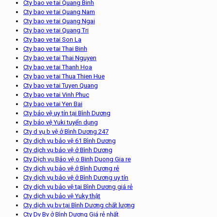
Cty bao ve tai Quang Binh
Cty bao ve tai Quang Nam
Cty bao ve tai Quang Ngai
Cty bao ve tai Quang Tri
Cty bao ve tai Son La
Cty bao ve tai Thai Binh
Cty bao ve tai Thai Nguyen
Cty bao ve tai Thanh Hoa
Cty bao ve tai Thua Thien Hue
Cty bao ve tai Tuyen Quang
Cty bao ve tai Vinh Phuc
Cty bao ve tai Yen Bai
Cty bảo vệ uy tín tại Bình Dương
Cty bảo vệ Yuki tuyển dụng
Cty d vụ b vệ ở Bình Dương 247
Cty dịch vụ bảo vệ 61 Bình Dương
Cty dịch vụ bảo vệ ở Bình Dương
Cty Dịch vụ Bảo vệ o Binh Duong Gia re
Cty dịch vụ bảo vệ ở Bình Dương rẻ
Cty dịch vụ bảo vệ ở Bình Dương uy tín
Cty dịch vụ bảo vệ tại Bình Dương giá rẻ
Cty dịch vụ bảo vệ Yuky thật
Cty dịch vụ bv tại Bình Dương chất lượng
Cty Dv Bv ở Bình Dương Giá rẻ nhất