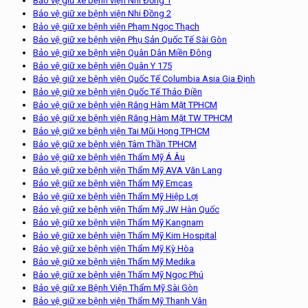
Bảo vệ giữ xe bệnh viện Nhi Đồng 1
Bảo vệ giữ xe bệnh viện Nhi Đồng 2
Bảo vệ giữ xe bệnh viện Phạm Ngọc Thạch
Bảo vệ giữ xe bệnh viện Phụ Sản Quốc Tế Sài Gòn
Bảo vệ giữ xe bệnh viện Quân Dân Miền Đông
Bảo vệ giữ xe bệnh viện Quân Y 175
Bảo vệ giữ xe bệnh viện Quốc Tế Columbia Asia Gia Định
Bảo vệ giữ xe bệnh viện Quốc Tế Thảo Điền
Bảo vệ giữ xe bệnh viện Răng Hàm Mặt TPHCM
Bảo vệ giữ xe bệnh viện Răng Hàm Mặt TW TPHCM
Bảo vệ giữ xe bệnh viện Tai Mũi Họng TPHCM
Bảo vệ giữ xe bệnh viện Tâm Thần TPHCM
Bảo vệ giữ xe bệnh viện Thẩm Mỹ Á Âu
Bảo vệ giữ xe bệnh viện Thẩm Mỹ AVA Văn Lang
Bảo vệ giữ xe bệnh viện Thẩm Mỹ Emcas
Bảo vệ giữ xe bệnh viện Thẩm Mỹ Hiệp Lợi
Bảo vệ giữ xe bệnh viện Thẩm Mỹ JW Hàn Quốc
Bảo vệ giữ xe bệnh viện Thẩm Mỹ Kangnam
Bảo vệ giữ xe bệnh viện Thẩm Mỹ Kim Hospital
Bảo vệ giữ xe bệnh viện Thẩm Mỹ Kỳ Hòa
Bảo vệ giữ xe bệnh viện Thẩm Mỹ Medika
Bảo vệ giữ xe bệnh viện Thẩm Mỹ Ngọc Phú
Bảo vệ giữ xe Bệnh Viện Thẩm Mỹ Sài Gòn
Bảo vệ giữ xe bệnh viện Thẩm Mỹ Thanh Vân