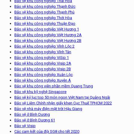
Bảo vệ khu công nghiệp Thái Hòa
Bảo vệ khu công nghiệp Thạnh Đức
Bảo vệ khu công nghiệp Thạnh Phú
Bảo vệ khu công nghiệp Thới Hòa
Bảo vệ khu công nghiệp Thuận Đạo
Bảo vệ khu công nghiêp Việt Hương 1
Bảo vệ khu công nghiệp Việt Hương 2A
Bảo vệ khu công nghiệp Việt Hương 2B
Bảo vệ khu công nghiệp Vĩnh Lộc 2
Bảo vệ khu công nghiệp Vĩnh Tân
Bảo vệ khu công nghiệp ViSip 1
Bảo vệ khu công nghiệp Visip 2A
Bảo vệ khu công nghiệp Visip 2B
Bảo vệ khu công nghiệp Xuân Lộc
Bảo vệ khu công nghiệp Xuyên Á
Bảo vệ khu công viên phần mềm Quang Trung
Bảo vệ khu kỹ nghệ Singapore
Bảo vệ kỷ lục top 50 món ngon Việt Nam tại Quảng Ngãi
Bảo vệ Liêm Chính nhận giấy khen Cục Thuế TPHCM 2022
Bảo vệ nhà máy điện mặt trời Hậu Giang
Bảo vệ ở Bình Dương
Bảo vệ ở Bình Dương 61
Bảo vệ Visip
Các cam kết của đội SG8 cho tết 2020