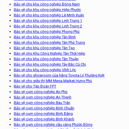
Bảo vệ cho khu công nghiệp Đông Nam
Bảo vệ cho khu công nghiệp Hiệp Phước
Bảo vệ cho khu công nghiệp Lê Minh Xuân
Bảo vệ cho khu công nghiệp Linh Trung 1
Bảo vệ cho khu công nghiệp Linh Trung 2
Bảo vệ cho khu công nghiệp Phong Phú
Bảo vệ cho khu công nghiệp Tân Bình
Bảo vệ cho khu công nghiệp Tân Phú Trung
Bảo vệ cho khu công nghiệp Tân Tạo
Bảo vệ cho Khu Công Nghiệp Tân Thới Hiệp
Bảo vệ cho khu công nghiệp Tân Thuận
Bảo vệ cho khu công nghiệp Tây Bắc Củ Chi
Bảo vệ cho khu công nghiệp Vĩnh Lộc
Bảo vệ cho showroom của hãng Toyota Lý Thường Kiệt
Bảo vệ cho siêu thị MM Mega Market Hưng Phú
Bảo vệ cho Tập Đoàn FPT
Bảo vệ cụm công nghiệp An Phú
Bảo vệ cụm công nghiệp An Thạnh
Bảo vệ cụm công nghiệp Bàu Trăn
Bảo vệ cụm công nghiệp Bình Chuẩn
Bảo vệ cụm công nghiệp Bình Đăng
Bảo vệ cụm công nghiệp Bình Khánh
Bảo vệ cụm công nghiệp cầu cảng Phước Đông