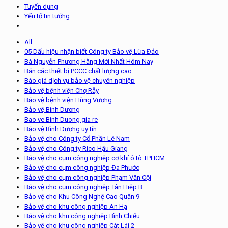
Tuyển dụng
Yếu tố tin tưởng
All
05 Dấu hiệu nhận biết Công ty Bảo vệ Lừa Đảo
Bà Nguyễn Phương Hằng Mới Nhất Hôm Nay
Bán các thiết bị PCCC chất lượng cao
Báo giá dịch vụ bảo vệ chuyên nghiệp
Bảo vệ bệnh viện Chợ Rẫy
Bảo vệ bệnh viện Hùng Vương
Bảo vệ Bình Dương
Bao ve Binh Duong gia re
Bảo vệ Bình Dương uy tín
Bảo vệ cho Công ty Cổ Phần Lê Nam
Bảo vệ cho Công ty Rico Hậu Giang
Bảo vệ cho cụm công nghiệp cơ khí ô tô TPHCM
Bảo vệ cho cụm công nghiệp Đa Phước
Bảo vệ cho cụm công nghiệp Phạm Văn Cội
Bảo vệ cho cụm công nghiệp Tân Hiệp B
Bảo vệ cho Khu Công Nghệ Cao Quận 9
Bảo vệ cho khu công nghiệp An Hạ
Bảo vệ cho khu công nghiệp Bình Chiểu
Bảo vệ cho khu công nghiệp Cát Lái 2