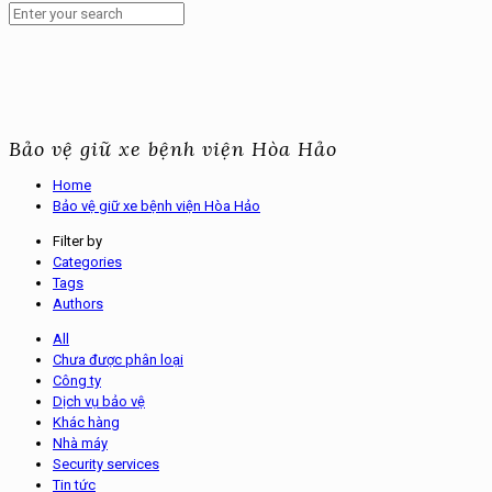
Bảo vệ giữ xe bệnh viện Hòa Hảo
Home
Bảo vệ giữ xe bệnh viện Hòa Hảo
Filter by
Categories
Tags
Authors
All
Chưa được phân loại
Công ty
Dịch vụ bảo vệ
Khác hàng
Nhà máy
Security services
Tin tức