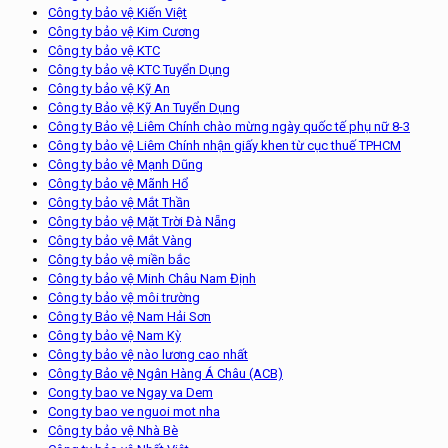
Công ty bảo vệ Kiến Việt
Công ty bảo vệ Kim Cương
Công ty bảo vệ KTC
Công ty bảo vệ KTC Tuyển Dụng
Công ty bảo vệ Kỹ An
Công ty Bảo vệ Kỹ An Tuyển Dụng
Công ty Bảo vệ Liêm Chính chào mừng ngày quốc tế phụ nữ 8-3
Công ty bảo vệ Liêm Chính nhận giấy khen từ cục thuế TPHCM
Công ty bảo vệ Mạnh Dũng
Công ty bảo vệ Mãnh Hổ
Công ty bảo vệ Mắt Thần
Công ty bảo vệ Mặt Trời Đà Nẵng
Công ty bảo vệ Mắt Vàng
Công ty bảo vệ miền bắc
Công ty bảo vệ Minh Châu Nam Định
Công ty bảo vệ môi trường
Công ty Bảo vệ Nam Hải Sơn
Công ty bảo vệ Nam Kỳ
Công ty bảo vệ nào lương cao nhất
Công ty Bảo vệ Ngân Hàng Á Châu (ACB)
Cong ty bao ve Ngay va Dem
Cong ty bao ve nguoi mot nha
Công ty bảo vệ Nhà Bè