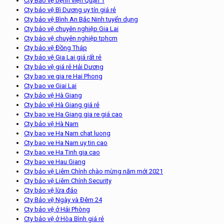
Cty Bảo vệ bệnh viện Quận 1
Cty bảo vệ Bì Dương uy tín giá rẻ
Cty bảo vệ Bình An Bắc Ninh tuyển dụng
Cty bảo vệ chuyên nghiệp Gia Lai
Cty bảo vệ chuyên nghiệp tphcm
Cty bảo vệ Đồng Tháp
Cty bảo vệ Gia Lai giá rất rẻ
Cty bảo vệ giá rẻ Hải Dương
Cty bao ve gia re Hai Phong
Cty bao ve Giai Lai
Cty bảo vệ Hà Giang
Cty bảo vệ Hà Giang giá rẻ
Cty bao ve Ha Giang gia re giá cao
Cty bảo vệ Hà Nam
Cty bao ve Ha Nam chat luong
Cty bao ve Ha Nam uy tin cao
Cty bao ve Ha Tinh gia cao
Cty bao ve Hau Giang
Cty bảo vệ Liêm Chính chào mừng năm mới 2021
Cty bảo vệ Liêm Chính Security
Cty bảo vệ lừa đảo
Cty Bảo vệ Ngày và Đêm 24
Cty bảo vệ ở Hải Phòng
Cty bảo vệ ở Hòa Bình giá rẻ