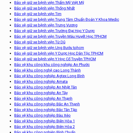
Bảo vệ giữ xe bệnh viện Thẩm Mỹ Việt Mỹ
Bảo vệ giữ xe bệnh viện Thống Nhất
Bảo vệ giữ xe bệnh viện Tim
Bảo vệ giữ xe bệnh viện Trung Tâm Chuẩn Đoán Y Khoa Medic
Bảo vệ giữ xe bệnh viện Trưng Vương
Bảo vệ giữ xe bệnh viện Trường Đại Học Y Dược
Bảo vệ giữ xe bệnh viện Truyền Máu Huyết Học TPHCM
Bảo vệ giữ xe bệnh viện Từ Dũ
Bảo vệ giữ xe bệnh viện Ung Bướu tphcm
Bảo vệ giữ xe bệnh viện Y Dược Học Dân Tộc TPHCM
Bảo vệ giữ xe bệnh viện Y Học Cổ Truyền TPHCM
Bảo vệ khu công khu công nghiệp An Phước
Bảo vệ khu công nghệ cao Long Thành
Bảo vệ khu công nghiệp Agtex Long Bình
Bảo vệ khu công nghiệp Amata
Bảo vệ khu công nghiệp An Nhật Tân
Bảo vệ khu công nghiệp An Tây
Bảo vệ khu công nghiệp An Thạnh
Bảo vệ khu công nghiệp Bắc An Thạnh
Bảo vệ khu công nghiệp Bắc Tân Tập
Bảo vệ khu công nghiệp Bàu Xéo
Bảo vệ khu công nghiệp Biên Hòa 1
Bảo vệ khu công nghiệp Biên Hòa 2
Bảo vệ khu công nghiệp Bình Chuẩn