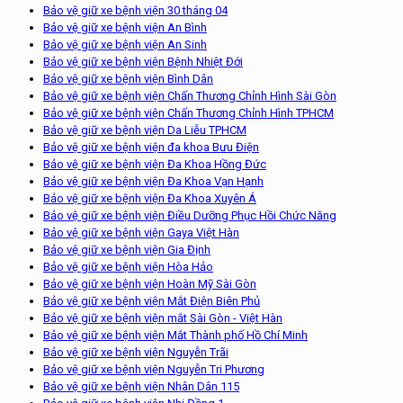
Bảo vệ giữ xe bệnh viện 30 tháng 04
Bảo vệ giữ xe bệnh viện An Bình
Bảo vệ giữ xe bệnh viện An Sinh
Bảo vệ giữ xe bệnh viện Bệnh Nhiệt Đới
Bảo vệ giữ xe bệnh viện Bình Dân
Bảo vệ giữ xe bệnh viện Chấn Thương Chỉnh Hình Sài Gòn
Bảo vệ giữ xe bệnh viện Chấn Thương Chỉnh Hình TPHCM
Bảo vệ giữ xe bệnh viện Da Liễu TPHCM
Bảo vệ giữ xe bệnh viện đa khoa Bưu Điện
Bảo vệ giữ xe bệnh viện Đa Khoa Hồng Đức
Bảo vệ giữ xe bệnh viện Đa Khoa Vạn Hạnh
Bảo vệ giữ xe bệnh viện Đa Khoa Xuyên Á
Bảo vệ giữ xe bệnh viện Điều Dưỡng Phục Hồi Chức Năng
Bảo vệ giữ xe bệnh viện Gaya Việt Hàn
Bảo vệ giữ xe bệnh viện Gia Định
Bảo vệ giữ xe bệnh viện Hòa Hảo
Bảo vệ giữ xe bệnh viện Hoàn Mỹ Sài Gòn
Bảo vệ giữ xe bệnh viện Mắt Điện Biên Phủ
Bảo vệ giữ xe bệnh viện mắt Sài Gòn - Việt Hàn
Bảo vệ giữ xe bệnh viện Mắt Thành phố Hồ Chí Minh
Bảo vệ giữ xe bệnh viện Nguyễn Trãi
Bảo vệ giữ xe bệnh viện Nguyễn Tri Phương
Bảo vệ giữ xe bệnh viện Nhân Dân 115