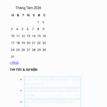
Tháng Tám 2026
H
B
T
N
S
B
C
1
2
3
4
5
6
7
8
9
10
11
12
13
14
15
16
17
18
19
20
21
22
23
24
25
26
27
28
29
30
31
« Th12
TIN TỨC & SỰ KIỆN
Logo chúc mừng năm mới 2023 – happy
new year 2023
Lego Khởi công NM tại Visip 3 tỉnh Bình
Dương
Khu di tích cụ phó bảng Nguyễn Sinh
Sắc