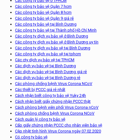
Các công ty bảo vệ ở TPHCM
Các công ty bảo vệ Quận 7 hcm
Các công ty bảo vệ Quận 8 hcm
Các công ty bảo vệ Quận 9 giá rẻ
Các công ty bảo vệ tại Bình Dương
Các công ty bảo vệ tại Thành phố Hồ Chí Minh
Các công ty dịch vụ bảo vệ ở Bình Dương
Các công ty dịch vụ bảo vệ ở Bình Dương uy tín
Các công ty dịch vụ bảo vệ tại Bình Dương
Các công ty dịch vụ bảo vệ tại tphcm
Các cty dịch vụ bảo vệ tại TPHCM
Các dịch vụ bảo vệ tại Bình Dương
Các dịch vụ bảo vệ tại Bình Dương giá rẻ
Các dịch vụ bảo vệ tại Bình Dương rẻ
Các phòng chống bệnh Virus Corona NCoV
Các thiết bị PCCC giá rẻ nhất
Cách nhận biết công ty bảo vệ Yuky 24h
Cách nhận biết giấy chứng nhận PCCC thật
Cách phòng bệnh viên phổi Virus Corona nCoV
Cách phòng chống bệnh Virus Corona NCoV
Cách quản lý công ty bảo vệ
Cấp giấy chứng nhận PCCC cho nhân viên bảo vệ
Cập nhật tình hình Virus Corona ngày 07.02.2020
Có công ty bảo vệ