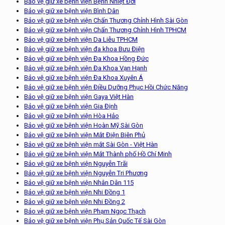
Bảo vệ giữ xe bệnh viện Bệnh Nhiệt Đới
Bảo vệ giữ xe bệnh viện Bình Dân
Bảo vệ giữ xe bệnh viện Chấn Thương Chỉnh Hình Sài Gòn
Bảo vệ giữ xe bệnh viện Chấn Thương Chỉnh Hình TPHCM
Bảo vệ giữ xe bệnh viện Da Liễu TPHCM
Bảo vệ giữ xe bệnh viện đa khoa Bưu Điện
Bảo vệ giữ xe bệnh viện Đa Khoa Hồng Đức
Bảo vệ giữ xe bệnh viện Đa Khoa Vạn Hạnh
Bảo vệ giữ xe bệnh viện Đa Khoa Xuyên Á
Bảo vệ giữ xe bệnh viện Điều Dưỡng Phục Hồi Chức Năng
Bảo vệ giữ xe bệnh viện Gaya Việt Hàn
Bảo vệ giữ xe bệnh viện Gia Định
Bảo vệ giữ xe bệnh viện Hòa Hảo
Bảo vệ giữ xe bệnh viện Hoàn Mỹ Sài Gòn
Bảo vệ giữ xe bệnh viện Mắt Điện Biên Phủ
Bảo vệ giữ xe bệnh viện mắt Sài Gòn - Việt Hàn
Bảo vệ giữ xe bệnh viện Mắt Thành phố Hồ Chí Minh
Bảo vệ giữ xe bệnh viện Nguyễn Trãi
Bảo vệ giữ xe bệnh viện Nguyễn Tri Phương
Bảo vệ giữ xe bệnh viện Nhân Dân 115
Bảo vệ giữ xe bệnh viện Nhi Đồng 1
Bảo vệ giữ xe bệnh viện Nhi Đồng 2
Bảo vệ giữ xe bệnh viện Phạm Ngọc Thạch
Bảo vệ giữ xe bệnh viện Phụ Sản Quốc Tế Sài Gòn