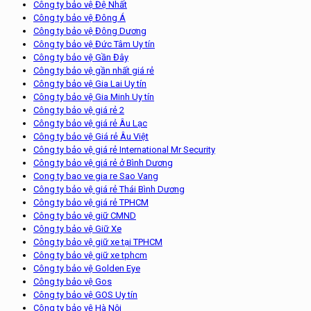
Công ty bảo vệ Đệ Nhất
Công ty bảo vệ Đông Á
Công ty bảo vệ Đông Dương
Công ty bảo vệ Đức Tâm Uy tín
Công ty bảo vệ Gần Đây
Công ty bảo vệ gần nhất giá rẻ
Công ty bảo vệ Gia Lai Uy tín
Công ty bảo vệ Gia Minh Uy tín
Công ty bảo vệ giá rẻ 2
Công ty bảo vệ giá rẻ Âu Lạc
Công ty bảo vệ Giá rẻ Âu Việt
Công ty bảo vệ giá rẻ International Mr Security
Công ty bảo vệ giá rẻ ở Bình Dương
Cong ty bao ve gia re Sao Vang
Công ty bảo vệ giá rẻ Thái Bình Dương
Công ty bảo vệ giá rẻ TPHCM
Công ty bảo vệ giữ CMND
Công ty bảo vệ Giữ Xe
Công ty bảo vệ giữ xe tại TPHCM
Công ty bảo vệ giữ xe tphcm
Công ty bảo vệ Golden Eye
Công ty bảo vệ Gos
Công ty bảo vệ GOS Uy tín
Công ty bảo vệ Hà Nội