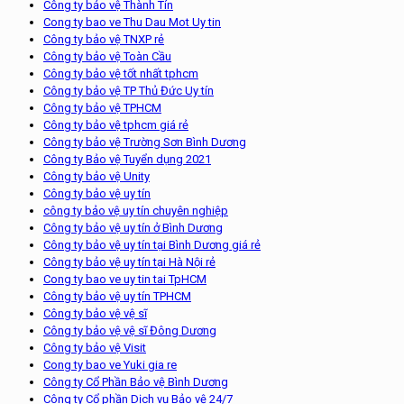
Công ty bảo vệ Thành Tín
Cong ty bao ve Thu Dau Mot Uy tin
Công ty bảo vệ TNXP rẻ
Công ty bảo vệ Toàn Cầu
Công ty bảo vệ tốt nhất tphcm
Công ty bảo vệ TP Thủ Đức Uy tín
Công ty bảo vệ TPHCM
Công ty bảo vệ tphcm giá rẻ
Công ty bảo vệ Trường Sơn Bình Dương
Công ty Bảo vệ Tuyển dụng 2021
Công ty bảo vệ Unity
Công ty bảo vệ uy tín
công ty bảo vệ uy tín chuyên nghiệp
Công ty bảo vệ uy tín ở Bình Dương
Công ty bảo vệ uy tín tại Bình Dương giá rẻ
Công ty bảo vệ uy tín tại Hà Nội rẻ
Cong ty bao ve uy tin tai TpHCM
Công ty bảo vệ uy tín TPHCM
Công ty bảo vệ vệ sĩ
Công ty bảo vệ vệ sĩ Đông Dương
Công ty bảo vệ Visit
Cong ty bao ve Yuki gia re
Công ty Cổ Phần Bảo vệ Bình Dương
Công ty Cổ phần Dịch vụ Bảo vệ 24/7