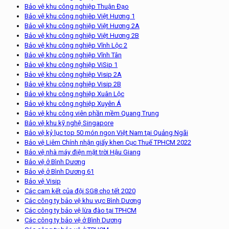
Bảo vệ khu công nghiệp Thuận Đạo
Bảo vệ khu công nghiêp Việt Hương 1
Bảo vệ khu công nghiệp Việt Hương 2A
Bảo vệ khu công nghiệp Việt Hương 2B
Bảo vệ khu công nghiệp Vĩnh Lộc 2
Bảo vệ khu công nghiệp Vĩnh Tân
Bảo vệ khu công nghiệp ViSip 1
Bảo vệ khu công nghiệp Visip 2A
Bảo vệ khu công nghiệp Visip 2B
Bảo vệ khu công nghiệp Xuân Lộc
Bảo vệ khu công nghiệp Xuyên Á
Bảo vệ khu công viên phần mềm Quang Trung
Bảo vệ khu kỹ nghệ Singapore
Bảo vệ kỷ lục top 50 món ngon Việt Nam tại Quảng Ngãi
Bảo vệ Liêm Chính nhận giấy khen Cục Thuế TPHCM 2022
Bảo vệ nhà máy điện mặt trời Hậu Giang
Bảo vệ ở Bình Dương
Bảo vệ ở Bình Dương 61
Bảo vệ Visip
Các cam kết của đội SG8 cho tết 2020
Các công ty bảo vệ khu vực Bình Dương
Các công ty bảo vệ lừa đào tại TPHCM
Các công ty bảo vệ ở Bình Dương