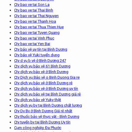
Cty bao ve tai Son La
Cty bao ve tai Thai Binh
Cty bao ve tai Thai Nguyen
Cty bao ve tai Thanh Hoa
Cty bao ve tai Thua Thien Hue
Cty bao ve tai Tuyen Quang
Cty bao ve tai Vinh Phuc
Cty bao ve tai Yen Bai
Cty bảo vệ uy tín tại Bình Dương
Cty bảo vệ Yuki tuyển dụng
Cty d vụ b vệ ở Bình Dương 247
Cty dịch vụ bảo vệ 61 Bình Dương
Cty dịch vụ bảo vệ ở Bình Dương
Cty Dịch vụ Bảo vệ o Binh Duong Gia re
Cty dịch vụ bảo vệ ở Bình Dương rẻ
Cty dịch vụ bảo vệ ở Bình Dương uy tín
Cty dịch vụ bảo vệ tại Bình Dương giá rẻ
Cty dịch vụ bảo vệ Yuky thật
Cty dịch vụ bv tại Bình Dương chất lượng
Cty Dv Bv ở Bình Dương Giá rẻ nhất
Cty thuốc bảo vệ thực vật - Bình Dương
Cty tuyển bv tại Bình Dương Uy tín
Cụm công nghiệp Đa Phước