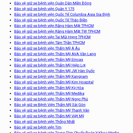
Bảo vệ giữ xe bệnh viện Quân Dân Miền Đông
Bảo vệ giữ xe bệnh viện Quân Y 175
Bảo vệ giữ xe bệnh viện Quốc Tế Columbia Asia Gia Định
Bảo vệ giữ xe bệnh viện Quốc Tế Thảo Điền
Bảo vệ giữ xe bệnh viện Răng Hàm Mặt TPHCM
Bảo vệ giữ xe bệnh viện Răng Hàm Mặt TW TPHCM
Bảo vệ giữ xe bệnh viện Tai Mũi Họng TPHCM
Bảo vệ giữ xe bệnh viện Tâm Thần TPHCM
Bảo vệ giữ xe bệnh viện Thẩm Mỹ Á Âu
Bảo vệ giữ xe bệnh viện Thẩm Mỹ AVA Văn Lang
Bảo vệ giữ xe bệnh viện Thẩm Mỹ Emcas
Bảo vệ giữ xe bệnh viện Thẩm Mỹ Hiệp Lợi
Bảo vệ giữ xe bệnh viện Thẩm Mỹ JW Hàn Quốc
Bảo vệ giữ xe bệnh viện Thẩm Mỹ Kangnam
Bảo vệ giữ xe bệnh viện Thẩm Mỹ Kim Hospital
Bảo vệ giữ xe bệnh viện Thẩm Mỹ Kỳ Hòa
Bảo vệ giữ xe bệnh viện Thẩm Mỹ Medika
Bảo vệ giữ xe bệnh viện Thẩm Mỹ Ngọc Phú
Bảo vệ giữ xe Bệnh Viện Thẩm Mỹ Sài Gòn
Bảo vệ giữ xe bệnh viện Thẩm Mỹ Thanh Vân
Bảo vệ giữ xe bệnh viện Thẩm Mỹ Việt Mỹ
Bảo vệ giữ xe bệnh viện Thống Nhất
Bảo vệ giữ xe bệnh viện Tim
Bảo vệ giữ xe bệnh viện Trung Tâm Chuẩn Đoán Y Khoa Medic