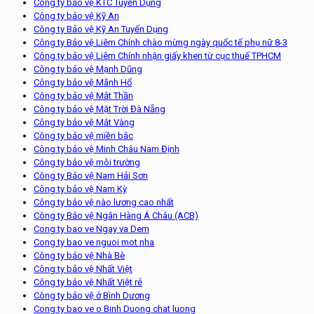
Công ty bảo vệ KTC Tuyển Dụng
Công ty bảo vệ Kỹ An
Công ty Bảo vệ Kỹ An Tuyển Dụng
Công ty Bảo vệ Liêm Chính chào mừng ngày quốc tế phụ nữ 8-3
Công ty bảo vệ Liêm Chính nhận giấy khen từ cục thuế TPHCM
Công ty bảo vệ Mạnh Dũng
Công ty bảo vệ Mãnh Hổ
Công ty bảo vệ Mắt Thần
Công ty bảo vệ Mặt Trời Đà Nẵng
Công ty bảo vệ Mắt Vàng
Công ty bảo vệ miền bắc
Công ty bảo vệ Minh Châu Nam Định
Công ty bảo vệ môi trường
Công ty Bảo vệ Nam Hải Sơn
Công ty bảo vệ Nam Kỳ
Công ty bảo vệ nào lương cao nhất
Công ty Bảo vệ Ngân Hàng Á Châu (ACB)
Cong ty bao ve Ngay va Dem
Cong ty bao ve nguoi mot nha
Công ty bảo vệ Nhà Bè
Công ty bảo vệ Nhất Việt
Công ty bảo vệ Nhất Việt rẻ
Công ty bảo vệ ở Bình Dương
Cong ty bao ve o Binh Duong chat luong