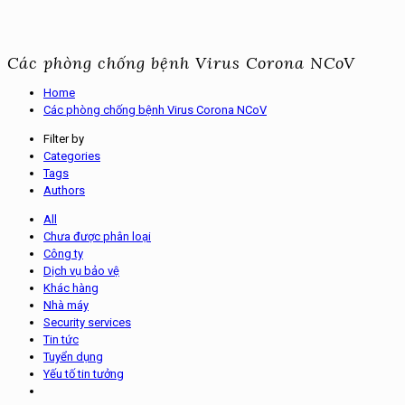
Các phòng chống bệnh Virus Corona NCoV
Home
Các phòng chống bệnh Virus Corona NCoV
Filter by
Categories
Tags
Authors
All
Chưa được phân loại
Công ty
Dịch vụ bảo vệ
Khác hàng
Nhà máy
Security services
Tin tức
Tuyển dụng
Yếu tố tin tưởng