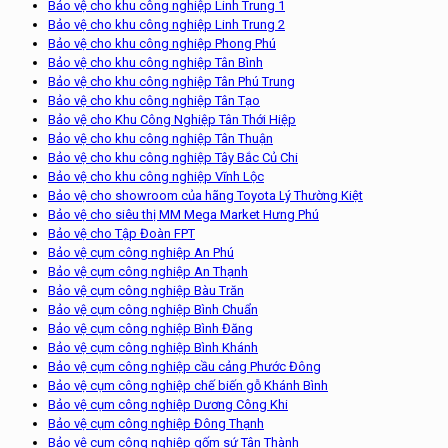
Bảo vệ cho khu công nghiệp Linh Trung 1
Bảo vệ cho khu công nghiệp Linh Trung 2
Bảo vệ cho khu công nghiệp Phong Phú
Bảo vệ cho khu công nghiệp Tân Bình
Bảo vệ cho khu công nghiệp Tân Phú Trung
Bảo vệ cho khu công nghiệp Tân Tạo
Bảo vệ cho Khu Công Nghiệp Tân Thới Hiệp
Bảo vệ cho khu công nghiệp Tân Thuận
Bảo vệ cho khu công nghiệp Tây Bắc Củ Chi
Bảo vệ cho khu công nghiệp Vĩnh Lộc
Bảo vệ cho showroom của hãng Toyota Lý Thường Kiệt
Bảo vệ cho siêu thị MM Mega Market Hưng Phú
Bảo vệ cho Tập Đoàn FPT
Bảo vệ cụm công nghiệp An Phú
Bảo vệ cụm công nghiệp An Thạnh
Bảo vệ cụm công nghiệp Bàu Trăn
Bảo vệ cụm công nghiệp Bình Chuẩn
Bảo vệ cụm công nghiệp Bình Đăng
Bảo vệ cụm công nghiệp Bình Khánh
Bảo vệ cụm công nghiệp cầu cảng Phước Đông
Bảo vệ cụm công nghiệp chế biến gỗ Khánh Bình
Bảo vệ cụm công nghiệp Dương Công Khi
Bảo vệ cụm công nghiệp Đông Thạnh
Bảo vệ cụm công nghiệp gốm sứ Tân Thành