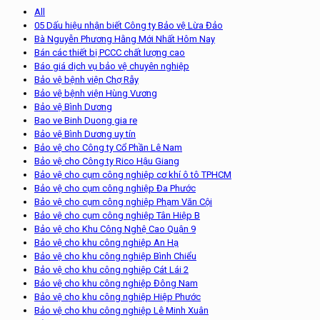
All
05 Dấu hiệu nhận biết Công ty Bảo vệ Lừa Đảo
Bà Nguyễn Phương Hằng Mới Nhất Hôm Nay
Bán các thiết bị PCCC chất lượng cao
Báo giá dịch vụ bảo vệ chuyên nghiệp
Bảo vệ bệnh viện Chợ Rẫy
Bảo vệ bệnh viện Hùng Vương
Bảo vệ Bình Dương
Bao ve Binh Duong gia re
Bảo vệ Bình Dương uy tín
Bảo vệ cho Công ty Cổ Phần Lê Nam
Bảo vệ cho Công ty Rico Hậu Giang
Bảo vệ cho cụm công nghiệp cơ khí ô tô TPHCM
Bảo vệ cho cụm công nghiệp Đa Phước
Bảo vệ cho cụm công nghiệp Phạm Văn Cội
Bảo vệ cho cụm công nghiệp Tân Hiệp B
Bảo vệ cho Khu Công Nghệ Cao Quận 9
Bảo vệ cho khu công nghiệp An Hạ
Bảo vệ cho khu công nghiệp Bình Chiểu
Bảo vệ cho khu công nghiệp Cát Lái 2
Bảo vệ cho khu công nghiệp Đông Nam
Bảo vệ cho khu công nghiệp Hiệp Phước
Bảo vệ cho khu công nghiệp Lê Minh Xuân