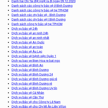
Danh hài Chí Tài đột ngột ra đi ngày 09.12.2020
Danh sách các công ty bảo vệ ở Bình Dương
Danh sách các công ty bảo vệ tại TPHCM
Danh sách các cty bảo vệ - Bình Dương
Danh sách các cty bảo vệ t Bình Dương
Danh sách công ty bảo vệ tại TPHCM
Dịch vụ bảo vệ 24h
Dịch vụ bảo vệ an ninh 24h
Dịch vụ bảo vệ an ninh nhất
Dịch vụ bảo vệ An Quốc
Dịch vụ bảo vệ an toàn
Dịch vụ bảo vệ Âu Lạc
Dịch vụ bảo vệ bệnh viện Quận 1
Dich vu bao ve Bien Hoa re bat ngo
Dịch vụ bảo vệ Bình An
Dịch vụ bảo vệ Bình Dương
Dịch vụ bảo vệ Bình Dương 24
Dịch vụ bảo vệ Bình Dương giá rẻ
Dịch vụ bảo vệ Bình Dương rẻ
Dịch vụ bảo vệ Bình Dương Uy tín
Dịch vụ bảo vệ Cá Nhân
Dịch vụ bảo vệ Cần Thơ
Dịch vụ Bảo vệ cho Công ty Lê Nam
Dịch vụ Bảo vệ cho Cty Mì Ăn Liền Vifon