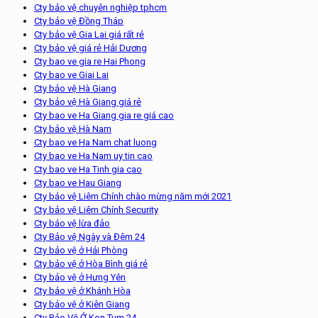
Cty bảo vệ chuyên nghiệp tphcm
Cty bảo vệ Đồng Tháp
Cty bảo vệ Gia Lai giá rất rẻ
Cty bảo vệ giá rẻ Hải Dương
Cty bao ve gia re Hai Phong
Cty bao ve Giai Lai
Cty bảo vệ Hà Giang
Cty bảo vệ Hà Giang giá rẻ
Cty bao ve Ha Giang gia re giá cao
Cty bảo vệ Hà Nam
Cty bao ve Ha Nam chat luong
Cty bao ve Ha Nam uy tin cao
Cty bao ve Ha Tinh gia cao
Cty bao ve Hau Giang
Cty bảo vệ Liêm Chính chào mừng năm mới 2021
Cty bảo vệ Liêm Chính Security
Cty bảo vệ lừa đảo
Cty Bảo vệ Ngày và Đêm 24
Cty bảo vệ ở Hải Phòng
Cty bảo vệ ở Hòa Bình giá rẻ
Cty bảo vệ ở Hưng Yên
Cty bảo vệ ở Khánh Hòa
Cty bảo vệ ở Kiên Giang
Cty Bảo Vệ Ở Kon Tum 24