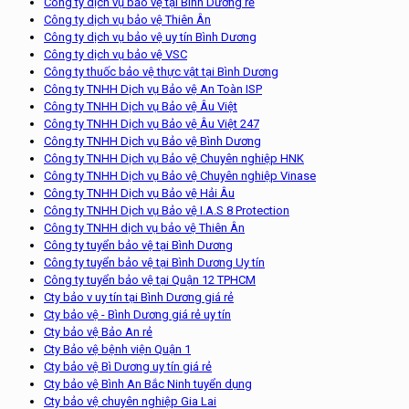
Công ty dịch vụ bảo vệ tại Bình Dương rẻ
Công ty dịch vụ bảo vệ Thiên Ân
Công ty dịch vụ bảo vệ uy tín Bình Dương
Công ty dịch vụ bảo vệ VSC
Công ty thuốc bảo vệ thực vật tại Bình Dương
Công ty TNHH Dịch vụ Bảo vệ An Toàn ISP
Công ty TNHH Dịch vụ Bảo vệ Âu Việt
Công ty TNHH Dịch vụ Bảo vệ Âu Việt 247
Công ty TNHH Dịch vụ Bảo vệ Bình Dương
Công ty TNHH Dịch vụ Bảo vệ Chuyên nghiệp HNK
Công ty TNHH Dịch vụ Bảo vệ Chuyên nghiệp Vinase
Công ty TNHH Dịch vụ Bảo vệ Hải Âu
Công ty TNHH Dịch vụ Bảo vệ I.A.S 8 Protection
Công ty TNHH dịch vụ bảo vệ Thiên Ân
Công ty tuyển bảo vệ tại Bình Dương
Công ty tuyển bảo vệ tại Bình Dương Uy tín
Công ty tuyển bảo vệ tại Quận 12 TPHCM
Cty bảo v uy tín tại Bình Dương giá rẻ
Cty bảo vệ - Bình Dương giá rẻ uy tín
Cty bảo vệ Bảo An rẻ
Cty Bảo vệ bệnh viện Quận 1
Cty bảo vệ Bì Dương uy tín giá rẻ
Cty bảo vệ Bình An Bắc Ninh tuyển dụng
Cty bảo vệ chuyên nghiệp Gia Lai