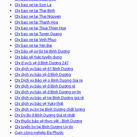
Cty bao ve tai Son La
Cty bao ve tai Thai Binh
Cty bao ve tai Thai Nguyen
Cty bao ve tai Thanh Hoa
Cty bao ve tai Thua Thien Hue
Cty bao ve tai Tuyen Quang
Cty bao ve tai Vinh Phuc
Cty bao ve tai Yen Bai
Cty bảo vệ uy tín tại Bình Dương
Cty bảo vệ Yuki tuyển dụng
Cty d vụ b vệ ở Bình Dương 247
Cty dịch vụ bảo vệ 61 Bình Dương
Cty dịch vụ bảo vệ ở Bình Dương
Cty Dịch vụ Bảo vệ o Binh Duong Gia re
Cty dịch vụ bảo vệ ở Bình Dương rẻ
Cty dịch vụ bảo vệ ở Bình Dương uy tín
Cty dịch vụ bảo vệ tại Bình Dương giá rẻ
Cty dịch vụ bảo vệ Yuky thật
Cty dịch vụ bv tại Bình Dương chất lượng
Cty Dv Bv ở Bình Dương Giá rẻ nhất
Cty thuốc bảo vệ thực vật - Bình Dương
Cty tuyển bv tại Bình Dương Uy tín
Cụm công nghiệp Đa Phước