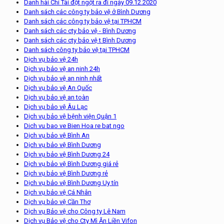
Danh hài Chí Tài đột ngột ra đi ngày 09.12.2020
Danh sách các công ty bảo vệ ở Bình Dương
Danh sách các công ty bảo vệ tại TPHCM
Danh sách các cty bảo vệ - Bình Dương
Danh sách các cty bảo vệ t Bình Dương
Danh sách công ty bảo vệ tại TPHCM
Dịch vụ bảo vệ 24h
Dịch vụ bảo vệ an ninh 24h
Dịch vụ bảo vệ an ninh nhất
Dịch vụ bảo vệ An Quốc
Dịch vụ bảo vệ an toàn
Dịch vụ bảo vệ Âu Lạc
Dịch vụ bảo vệ bệnh viện Quận 1
Dich vu bao ve Bien Hoa re bat ngo
Dịch vụ bảo vệ Bình An
Dịch vụ bảo vệ Bình Dương
Dịch vụ bảo vệ Bình Dương 24
Dịch vụ bảo vệ Bình Dương giá rẻ
Dịch vụ bảo vệ Bình Dương rẻ
Dịch vụ bảo vệ Bình Dương Uy tín
Dịch vụ bảo vệ Cá Nhân
Dịch vụ bảo vệ Cần Thơ
Dịch vụ Bảo vệ cho Công ty Lê Nam
Dịch vụ Bảo vệ cho Cty Mì Ăn Liền Vifon