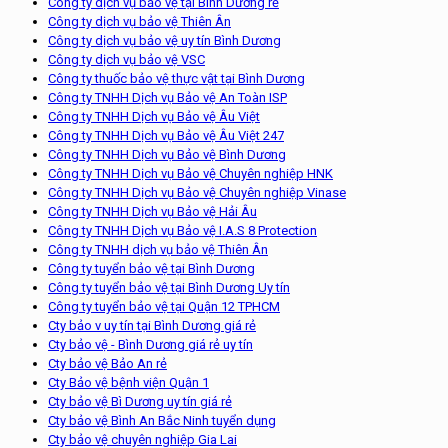
Công ty dịch vụ bảo vệ tại Bình Dương rẻ
Công ty dịch vụ bảo vệ Thiên Ân
Công ty dịch vụ bảo vệ uy tín Bình Dương
Công ty dịch vụ bảo vệ VSC
Công ty thuốc bảo vệ thực vật tại Bình Dương
Công ty TNHH Dịch vụ Bảo vệ An Toàn ISP
Công ty TNHH Dịch vụ Bảo vệ Âu Việt
Công ty TNHH Dịch vụ Bảo vệ Âu Việt 247
Công ty TNHH Dịch vụ Bảo vệ Bình Dương
Công ty TNHH Dịch vụ Bảo vệ Chuyên nghiệp HNK
Công ty TNHH Dịch vụ Bảo vệ Chuyên nghiệp Vinase
Công ty TNHH Dịch vụ Bảo vệ Hải Âu
Công ty TNHH Dịch vụ Bảo vệ I.A.S 8 Protection
Công ty TNHH dịch vụ bảo vệ Thiên Ân
Công ty tuyển bảo vệ tại Bình Dương
Công ty tuyển bảo vệ tại Bình Dương Uy tín
Công ty tuyển bảo vệ tại Quận 12 TPHCM
Cty bảo v uy tín tại Bình Dương giá rẻ
Cty bảo vệ - Bình Dương giá rẻ uy tín
Cty bảo vệ Bảo An rẻ
Cty Bảo vệ bệnh viện Quận 1
Cty bảo vệ Bì Dương uy tín giá rẻ
Cty bảo vệ Bình An Bắc Ninh tuyển dụng
Cty bảo vệ chuyên nghiệp Gia Lai