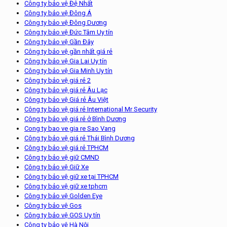
Công ty bảo vệ Đệ Nhất
Công ty bảo vệ Đông Á
Công ty bảo vệ Đông Dương
Công ty bảo vệ Đức Tâm Uy tín
Công ty bảo vệ Gần Đây
Công ty bảo vệ gần nhất giá rẻ
Công ty bảo vệ Gia Lai Uy tín
Công ty bảo vệ Gia Minh Uy tín
Công ty bảo vệ giá rẻ 2
Công ty bảo vệ giá rẻ Âu Lạc
Công ty bảo vệ Giá rẻ Âu Việt
Công ty bảo vệ giá rẻ International Mr Security
Công ty bảo vệ giá rẻ ở Bình Dương
Cong ty bao ve gia re Sao Vang
Công ty bảo vệ giá rẻ Thái Bình Dương
Công ty bảo vệ giá rẻ TPHCM
Công ty bảo vệ giữ CMND
Công ty bảo vệ Giữ Xe
Công ty bảo vệ giữ xe tại TPHCM
Công ty bảo vệ giữ xe tphcm
Công ty bảo vệ Golden Eye
Công ty bảo vệ Gos
Công ty bảo vệ GOS Uy tín
Công ty bảo vệ Hà Nội