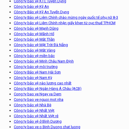
Công ty bảo vệ KTC Tuyển Dụng
Công ty bảo vệ Kỹ An
Công ty Bảo vệ Kỹ An Tuyển Dụng
Công ty Bảo vệ Liêm Chính chào mừng ngày quốc tế phụ nữ 8-3
Công ty bảo vệ Liêm Chính nhận giấy khen từ cục thuế TPHCM
Công ty bảo vệ Mạnh Dũng
Công ty bảo vệ Mãnh Hổ
Công ty bảo vệ Mắt Thần
Công ty bảo vệ Mặt Trời Đà Nẵng
Công ty bảo vệ Mắt Vàng
Công ty bảo vệ miền bắc
Công ty bảo vệ Minh Châu Nam Định
Công ty bảo vệ môi trường
Công ty Bảo vệ Nam Hải Sơn
Công ty bảo vệ Nam Kỳ
Công ty bảo vệ nào lương cao nhất
Công ty Bảo vệ Ngân Hàng Á Châu (ACB)
Cong ty bao ve Ngay va Dem
Cong ty bao ve nguoi mot nha
Công ty bảo vệ Nhà Bè
Công ty bảo vệ Nhất Việt
Công ty bảo vệ Nhất Việt rẻ
Công ty bảo vệ ở Bình Dương
Cong ty bao ve o Binh Duong chat luong