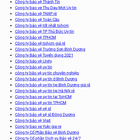
Công ty bảo vệ Thành Tín
Cong ty bao ve Thu Dau Mot Uy tin
Công ty bảo vệ TNXP rẻ
Công ty bảo vệ Toàn Cầu
Công ty bảo vệ tốt nhất tphcm
Công ty bảo vệ TP Thủ Đức Uy tín
Công ty bảo vệ TPHCM
Công ty bảo vệ tphcm giá rẻ
Công ty bảo vệ Trường Sơn Bình Dương
Công ty Bảo vệ Tuyển dụng 2021
Công ty bảo vệ Unity
Công ty bảo vệ uy tín
công ty bảo vệ uy tín chuyên nghiệp
Công ty bảo vệ uy tín ở Bình Dương
Công ty bảo vệ uy tín tại Bình Dương giá rẻ
Công ty bảo vệ uy tín tại Hà Nội rẻ
Cong ty bao ve uy tin tai TpHCM
Công ty bảo vệ uy tín TPHCM
Công ty bảo vệ vệ sĩ
Công ty bảo vệ vệ sĩ Đông Dương
Công ty bảo vệ Visit
Cong ty bao ve Yuki gia re
Công ty Cổ Phần Bảo vệ Bình Dương
Công ty Cổ phần Dịch vụ Bảo vệ 24/7