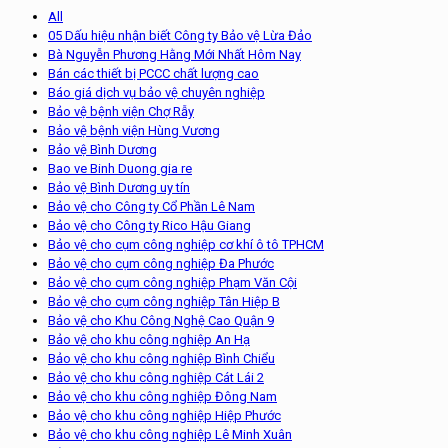
All
05 Dấu hiệu nhận biết Công ty Bảo vệ Lừa Đảo
Bà Nguyễn Phương Hằng Mới Nhất Hôm Nay
Bán các thiết bị PCCC chất lượng cao
Báo giá dịch vụ bảo vệ chuyên nghiệp
Bảo vệ bệnh viện Chợ Rẫy
Bảo vệ bệnh viện Hùng Vương
Bảo vệ Bình Dương
Bao ve Binh Duong gia re
Bảo vệ Bình Dương uy tín
Bảo vệ cho Công ty Cổ Phần Lê Nam
Bảo vệ cho Công ty Rico Hậu Giang
Bảo vệ cho cụm công nghiệp cơ khí ô tô TPHCM
Bảo vệ cho cụm công nghiệp Đa Phước
Bảo vệ cho cụm công nghiệp Phạm Văn Cội
Bảo vệ cho cụm công nghiệp Tân Hiệp B
Bảo vệ cho Khu Công Nghệ Cao Quận 9
Bảo vệ cho khu công nghiệp An Hạ
Bảo vệ cho khu công nghiệp Bình Chiểu
Bảo vệ cho khu công nghiệp Cát Lái 2
Bảo vệ cho khu công nghiệp Đông Nam
Bảo vệ cho khu công nghiệp Hiệp Phước
Bảo vệ cho khu công nghiệp Lê Minh Xuân