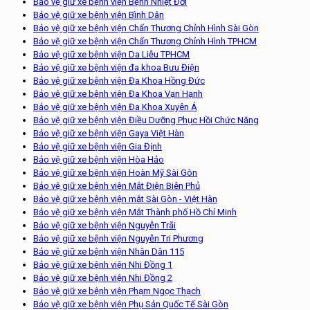
Bảo vệ giữ xe bệnh viện Bệnh Nhiệt Đới
Bảo vệ giữ xe bệnh viện Bình Dân
Bảo vệ giữ xe bệnh viện Chấn Thương Chỉnh Hình Sài Gòn
Bảo vệ giữ xe bệnh viện Chấn Thương Chỉnh Hình TPHCM
Bảo vệ giữ xe bệnh viện Da Liễu TPHCM
Bảo vệ giữ xe bệnh viện đa khoa Bưu Điện
Bảo vệ giữ xe bệnh viện Đa Khoa Hồng Đức
Bảo vệ giữ xe bệnh viện Đa Khoa Vạn Hạnh
Bảo vệ giữ xe bệnh viện Đa Khoa Xuyên Á
Bảo vệ giữ xe bệnh viện Điều Dưỡng Phục Hồi Chức Năng
Bảo vệ giữ xe bệnh viện Gaya Việt Hàn
Bảo vệ giữ xe bệnh viện Gia Định
Bảo vệ giữ xe bệnh viện Hòa Hảo
Bảo vệ giữ xe bệnh viện Hoàn Mỹ Sài Gòn
Bảo vệ giữ xe bệnh viện Mắt Điện Biên Phủ
Bảo vệ giữ xe bệnh viện mắt Sài Gòn - Việt Hàn
Bảo vệ giữ xe bệnh viện Mắt Thành phố Hồ Chí Minh
Bảo vệ giữ xe bệnh viện Nguyễn Trãi
Bảo vệ giữ xe bệnh viện Nguyễn Tri Phương
Bảo vệ giữ xe bệnh viện Nhân Dân 115
Bảo vệ giữ xe bệnh viện Nhi Đồng 1
Bảo vệ giữ xe bệnh viện Nhi Đồng 2
Bảo vệ giữ xe bệnh viện Phạm Ngọc Thạch
Bảo vệ giữ xe bệnh viện Phụ Sản Quốc Tế Sài Gòn