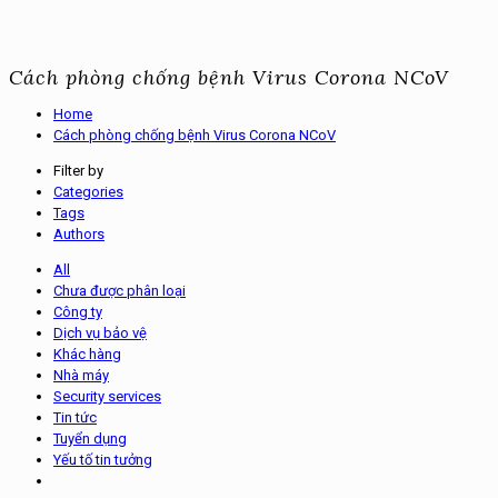
Cách phòng chống bệnh Virus Corona NCoV
Home
Cách phòng chống bệnh Virus Corona NCoV
Filter by
Categories
Tags
Authors
All
Chưa được phân loại
Công ty
Dịch vụ bảo vệ
Khác hàng
Nhà máy
Security services
Tin tức
Tuyển dụng
Yếu tố tin tưởng