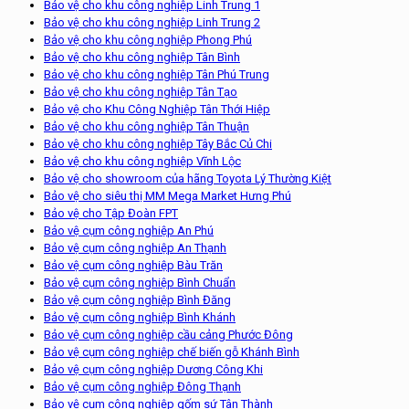
Bảo vệ cho khu công nghiệp Linh Trung 1
Bảo vệ cho khu công nghiệp Linh Trung 2
Bảo vệ cho khu công nghiệp Phong Phú
Bảo vệ cho khu công nghiệp Tân Bình
Bảo vệ cho khu công nghiệp Tân Phú Trung
Bảo vệ cho khu công nghiệp Tân Tạo
Bảo vệ cho Khu Công Nghiệp Tân Thới Hiệp
Bảo vệ cho khu công nghiệp Tân Thuận
Bảo vệ cho khu công nghiệp Tây Bắc Củ Chi
Bảo vệ cho khu công nghiệp Vĩnh Lộc
Bảo vệ cho showroom của hãng Toyota Lý Thường Kiệt
Bảo vệ cho siêu thị MM Mega Market Hưng Phú
Bảo vệ cho Tập Đoàn FPT
Bảo vệ cụm công nghiệp An Phú
Bảo vệ cụm công nghiệp An Thạnh
Bảo vệ cụm công nghiệp Bàu Trăn
Bảo vệ cụm công nghiệp Bình Chuẩn
Bảo vệ cụm công nghiệp Bình Đăng
Bảo vệ cụm công nghiệp Bình Khánh
Bảo vệ cụm công nghiệp cầu cảng Phước Đông
Bảo vệ cụm công nghiệp chế biến gỗ Khánh Bình
Bảo vệ cụm công nghiệp Dương Công Khi
Bảo vệ cụm công nghiệp Đông Thạnh
Bảo vệ cụm công nghiệp gốm sứ Tân Thành