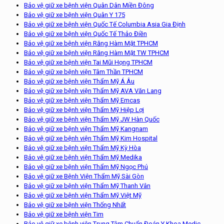
Bảo vệ giữ xe bệnh viện Quân Dân Miền Đông
Bảo vệ giữ xe bệnh viện Quân Y 175
Bảo vệ giữ xe bệnh viện Quốc Tế Columbia Asia Gia Định
Bảo vệ giữ xe bệnh viện Quốc Tế Thảo Điền
Bảo vệ giữ xe bệnh viện Răng Hàm Mặt TPHCM
Bảo vệ giữ xe bệnh viện Răng Hàm Mặt TW TPHCM
Bảo vệ giữ xe bệnh viện Tai Mũi Họng TPHCM
Bảo vệ giữ xe bệnh viện Tâm Thần TPHCM
Bảo vệ giữ xe bệnh viện Thẩm Mỹ Á Âu
Bảo vệ giữ xe bệnh viện Thẩm Mỹ AVA Văn Lang
Bảo vệ giữ xe bệnh viện Thẩm Mỹ Emcas
Bảo vệ giữ xe bệnh viện Thẩm Mỹ Hiệp Lợi
Bảo vệ giữ xe bệnh viện Thẩm Mỹ JW Hàn Quốc
Bảo vệ giữ xe bệnh viện Thẩm Mỹ Kangnam
Bảo vệ giữ xe bệnh viện Thẩm Mỹ Kim Hospital
Bảo vệ giữ xe bệnh viện Thẩm Mỹ Kỳ Hòa
Bảo vệ giữ xe bệnh viện Thẩm Mỹ Medika
Bảo vệ giữ xe bệnh viện Thẩm Mỹ Ngọc Phú
Bảo vệ giữ xe Bệnh Viện Thẩm Mỹ Sài Gòn
Bảo vệ giữ xe bệnh viện Thẩm Mỹ Thanh Vân
Bảo vệ giữ xe bệnh viện Thẩm Mỹ Việt Mỹ
Bảo vệ giữ xe bệnh viện Thống Nhất
Bảo vệ giữ xe bệnh viện Tim
Bảo vệ giữ xe bệnh viện Trung Tâm Chuẩn Đoán Y Khoa Medic