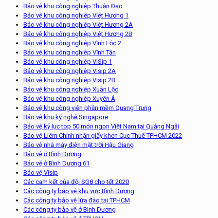
Bảo vệ khu công nghiệp Thuận Đạo
Bảo vệ khu công nghiêp Việt Hương 1
Bảo vệ khu công nghiệp Việt Hương 2A
Bảo vệ khu công nghiệp Việt Hương 2B
Bảo vệ khu công nghiệp Vĩnh Lộc 2
Bảo vệ khu công nghiệp Vĩnh Tân
Bảo vệ khu công nghiệp ViSip 1
Bảo vệ khu công nghiệp Visip 2A
Bảo vệ khu công nghiệp Visip 2B
Bảo vệ khu công nghiệp Xuân Lộc
Bảo vệ khu công nghiệp Xuyên Á
Bảo vệ khu công viên phần mềm Quang Trung
Bảo vệ khu kỹ nghệ Singapore
Bảo vệ kỷ lục top 50 món ngon Việt Nam tại Quảng Ngãi
Bảo vệ Liêm Chính nhận giấy khen Cục Thuế TPHCM 2022
Bảo vệ nhà máy điện mặt trời Hậu Giang
Bảo vệ ở Bình Dương
Bảo vệ ở Bình Dương 61
Bảo vệ Visip
Các cam kết của đội SG8 cho tết 2020
Các công ty bảo vệ khu vực Bình Dương
Các công ty bảo vệ lừa đào tại TPHCM
Các công ty bảo vệ ở Bình Dương