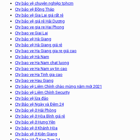
Cty bảo vệ chuyên nghiệp tphcm
Cty bảo vệ Đồng Tháp
Cty bảo vệ Gia Lai giá rất rẻ
Cty bảo vệ giá rẻ Hải Dương
Cty bao ve gia re Hai Phong
Cty bao ve Giai Lai
Cty bảo vệ Hà Giang
Cty bảo vệ Hà Giang giá rẻ
Cty bao ve Ha Giang gia re giá cao
Cty bảo vệ Hà Nam
Cty bao ve Ha Nam chat luong
Cty bao ve Ha Nam uy tin cao
Cty bao ve Ha Tinh gia cao
Cty bao ve Hau Giang
Cty bảo vệ Liêm Chính chào mừng năm mới 2021
Cty bảo vệ Liêm Chính Security
Cty bảo vệ lừa đảo
Cty Bảo vệ Ngày và Đêm 24
Cty bảo vệ ở Hải Phòng
Cty bảo vệ ở Hòa Bình giá rẻ
Cty bảo vệ ở Hưng Yên
Cty bảo vệ ở Khánh Hòa
Cty bảo vệ ở Kiên Giang
Cty Bảo Vệ Ở Kon Tum 24