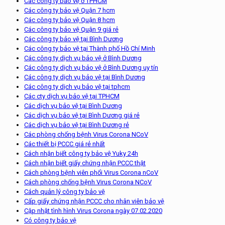
Các công ty bảo vệ ở TPHCM
Các công ty bảo vệ Quận 7 hcm
Các công ty bảo vệ Quận 8 hcm
Các công ty bảo vệ Quận 9 giá rẻ
Các công ty bảo vệ tại Bình Dương
Các công ty bảo vệ tại Thành phố Hồ Chí Minh
Các công ty dịch vụ bảo vệ ở Bình Dương
Các công ty dịch vụ bảo vệ ở Bình Dương uy tín
Các công ty dịch vụ bảo vệ tại Bình Dương
Các công ty dịch vụ bảo vệ tại tphcm
Các cty dịch vụ bảo vệ tại TPHCM
Các dịch vụ bảo vệ tại Bình Dương
Các dịch vụ bảo vệ tại Bình Dương giá rẻ
Các dịch vụ bảo vệ tại Bình Dương rẻ
Các phòng chống bệnh Virus Corona NCoV
Các thiết bị PCCC giá rẻ nhất
Cách nhận biết công ty bảo vệ Yuky 24h
Cách nhận biết giấy chứng nhận PCCC thật
Cách phòng bệnh viên phổi Virus Corona nCoV
Cách phòng chống bệnh Virus Corona NCoV
Cách quản lý công ty bảo vệ
Cấp giấy chứng nhận PCCC cho nhân viên bảo vệ
Cập nhật tình hình Virus Corona ngày 07.02.2020
Có công ty bảo vệ