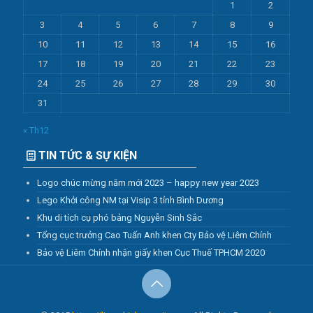
1
2
3
4
5
6
7
8
9
10
11
12
13
14
15
16
17
18
19
20
21
22
23
24
25
26
27
28
29
30
31
« Th12
TIN TỨC & SỰ KIỆN
Logo chúc mừng năm mới 2023 – happy new year 2023
Lego Khởi công NM tại Visip 3 tỉnh Bình Dương
Khu di tích cụ phó bảng Nguyễn Sinh Sắc
Tổng cục trưởng Cao Tuấn Anh khen Cty Bảo vệ Liêm Chính
Bảo vệ Liêm Chính nhận giấy khen Cục Thuế TPHCM 2020