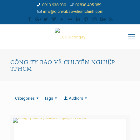
0913 938 930
02838 495 959
info@dichvubaoveliemchinh.com
CÔNG TY BẢO VỆ CHUYÊN NGHIỆP
TPHCM
Categories
Tags
Authors