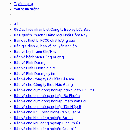
Tuyển dụng
Yếu tố tin tưởng
All
05 Dấu hiệu nhận biết Công ty Bảo vệ Lừa Đảo
Bà Nguyễn Phương Hằng Mới Nhất Hôm Nay
Bán các thiết bị PCCC chất lượng cao
Báo giá dịch vụ bảo vệ chuyên nghiệp
Bảo vệ bệnh viện Chợ Rẫy
Bảo vệ bệnh viện Hùng Vương
Bảo vệ Bình Dương
Bao ve Binh Duong gia re
Bảo vệ Bình Dương uy tín
Bảo vệ cho Công ty Cổ Phần Lê Nam
Bảo vệ cho Công ty Rico Hậu Giang
Bảo vệ cho cụm công nghiệp cơ khí ô tô TPHCM
Bảo vệ cho cụm công nghiệp Đa Phước
Bảo vệ cho cụm công nghiệp Phạm Văn Cội
Bảo vệ cho cụm công nghiệp Tân Hiệp B
Bảo vệ cho Khu Công Nghệ Cao Quận 9
Bảo vệ cho khu công nghiệp An Hạ
Bảo vệ cho khu công nghiệp Bình Chiểu
Bảo vệ cho khu công nghiệp Cát Lái 2