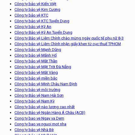
Công ty bảo vệ Kiến Việt
Công ty bảo vệ Kim Cương
Công ty bảo vệ KTC
Công ty bảo vệ KTC Tuyển Dụng
Công ty bảo vệ Kỹ An
Công ty Bảo vệ Kỹ An Tuyển Dụng
Công ty Bảo vệ Liêm Chính chào mừng ngày quốc tế phụ nữ 8-3
Công ty bảo vệ Liêm Chính nhận giấy khen từ cục thuế TPHCM
Công ty bảo vệ Mạnh Dũng
Công ty bảo vệ Mãnh Hổ
Công ty bảo vệ Mắt Thần
Công ty bảo vệ Mặt Trời Đà Nẵng
Công ty bảo vệ Mắt Vàng
Công ty bảo vệ miền bắc
Công ty bảo vệ Minh Châu Nam Định
Công ty bảo vệ môi trường
Công ty Bảo vệ Nam Hải Sơn
Công ty bảo vệ Nam Kỳ
Công ty bảo vệ nào lương cao nhất
Công ty Bảo vệ Ngân Hàng Á Châu (ACB)
Cong ty bao ve Ngay va Dem
Cong ty bao ve nguoi mot nha
Công ty bảo vệ Nhà Bè