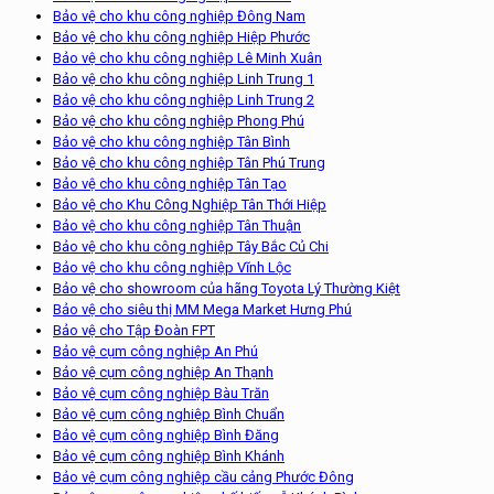
Bảo vệ cho khu công nghiệp Đông Nam
Bảo vệ cho khu công nghiệp Hiệp Phước
Bảo vệ cho khu công nghiệp Lê Minh Xuân
Bảo vệ cho khu công nghiệp Linh Trung 1
Bảo vệ cho khu công nghiệp Linh Trung 2
Bảo vệ cho khu công nghiệp Phong Phú
Bảo vệ cho khu công nghiệp Tân Bình
Bảo vệ cho khu công nghiệp Tân Phú Trung
Bảo vệ cho khu công nghiệp Tân Tạo
Bảo vệ cho Khu Công Nghiệp Tân Thới Hiệp
Bảo vệ cho khu công nghiệp Tân Thuận
Bảo vệ cho khu công nghiệp Tây Bắc Củ Chi
Bảo vệ cho khu công nghiệp Vĩnh Lộc
Bảo vệ cho showroom của hãng Toyota Lý Thường Kiệt
Bảo vệ cho siêu thị MM Mega Market Hưng Phú
Bảo vệ cho Tập Đoàn FPT
Bảo vệ cụm công nghiệp An Phú
Bảo vệ cụm công nghiệp An Thạnh
Bảo vệ cụm công nghiệp Bàu Trăn
Bảo vệ cụm công nghiệp Bình Chuẩn
Bảo vệ cụm công nghiệp Bình Đăng
Bảo vệ cụm công nghiệp Bình Khánh
Bảo vệ cụm công nghiệp cầu cảng Phước Đông