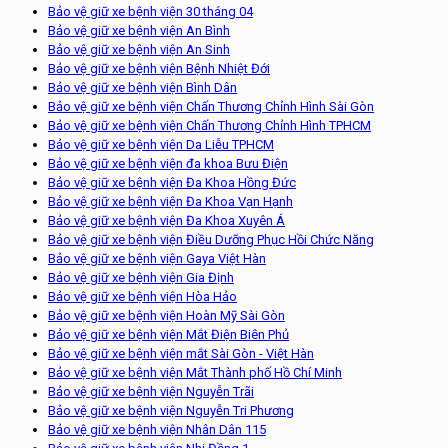
Bảo vệ giữ xe bệnh viện 30 tháng 04
Bảo vệ giữ xe bệnh viện An Bình
Bảo vệ giữ xe bệnh viện An Sinh
Bảo vệ giữ xe bệnh viện Bệnh Nhiệt Đới
Bảo vệ giữ xe bệnh viện Bình Dân
Bảo vệ giữ xe bệnh viện Chấn Thương Chỉnh Hình Sài Gòn
Bảo vệ giữ xe bệnh viện Chấn Thương Chỉnh Hình TPHCM
Bảo vệ giữ xe bệnh viện Da Liễu TPHCM
Bảo vệ giữ xe bệnh viện đa khoa Bưu Điện
Bảo vệ giữ xe bệnh viện Đa Khoa Hồng Đức
Bảo vệ giữ xe bệnh viện Đa Khoa Vạn Hạnh
Bảo vệ giữ xe bệnh viện Đa Khoa Xuyên Á
Bảo vệ giữ xe bệnh viện Điều Dưỡng Phục Hồi Chức Năng
Bảo vệ giữ xe bệnh viện Gaya Việt Hàn
Bảo vệ giữ xe bệnh viện Gia Định
Bảo vệ giữ xe bệnh viện Hòa Hảo
Bảo vệ giữ xe bệnh viện Hoàn Mỹ Sài Gòn
Bảo vệ giữ xe bệnh viện Mắt Điện Biên Phủ
Bảo vệ giữ xe bệnh viện mắt Sài Gòn - Việt Hàn
Bảo vệ giữ xe bệnh viện Mắt Thành phố Hồ Chí Minh
Bảo vệ giữ xe bệnh viện Nguyễn Trãi
Bảo vệ giữ xe bệnh viện Nguyễn Tri Phương
Bảo vệ giữ xe bệnh viện Nhân Dân 115