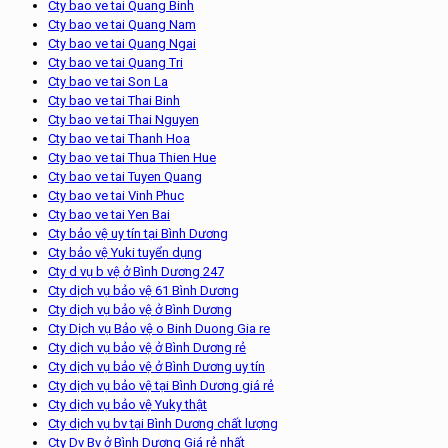
Cty bao ve tai Quang Binh
Cty bao ve tai Quang Nam
Cty bao ve tai Quang Ngai
Cty bao ve tai Quang Tri
Cty bao ve tai Son La
Cty bao ve tai Thai Binh
Cty bao ve tai Thai Nguyen
Cty bao ve tai Thanh Hoa
Cty bao ve tai Thua Thien Hue
Cty bao ve tai Tuyen Quang
Cty bao ve tai Vinh Phuc
Cty bao ve tai Yen Bai
Cty bảo vệ uy tín tại Bình Dương
Cty bảo vệ Yuki tuyển dụng
Cty d vụ b vệ ở Bình Dương 247
Cty dịch vụ bảo vệ 61 Bình Dương
Cty dịch vụ bảo vệ ở Bình Dương
Cty Dịch vụ Bảo vệ o Binh Duong Gia re
Cty dịch vụ bảo vệ ở Bình Dương rẻ
Cty dịch vụ bảo vệ ở Bình Dương uy tín
Cty dịch vụ bảo vệ tại Bình Dương giá rẻ
Cty dịch vụ bảo vệ Yuky thật
Cty dịch vụ bv tại Bình Dương chất lượng
Cty Dv Bv ở Bình Dương Giá rẻ nhất