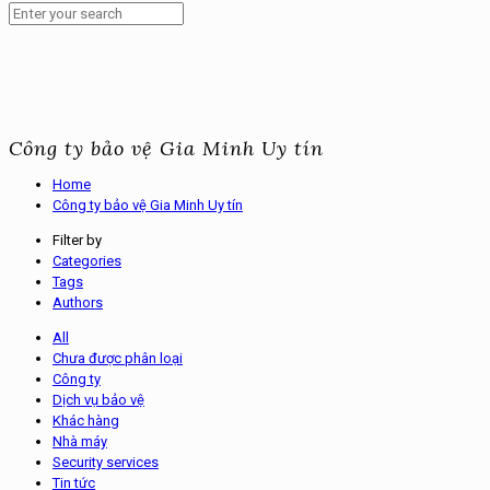
Công ty bảo vệ Gia Minh Uy tín
Home
Công ty bảo vệ Gia Minh Uy tín
Filter by
Categories
Tags
Authors
All
Chưa được phân loại
Công ty
Dịch vụ bảo vệ
Khác hàng
Nhà máy
Security services
Tin tức