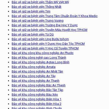
Bảo vệ giữ xe bệnh viện Thẩm Mỹ Việt Mỹ
Bảo vệ giữ xe bệnh viện Thống Nhất
Bảo vệ giữ xe bệnh viện Tim
Bảo vệ giữ xe bệnh viện Trung Tâm Chuẩn Đoán Y Khoa Medic
Bảo vệ giữ xe bệnh viện Trưng Vương
Bảo vệ giữ xe bệnh viện Trường Đại Học Y Dược
Bảo vệ giữ xe bệnh viện Truyền Máu Huyết Học TPHCM
Bảo vệ giữ xe bệnh viện Từ Dũ
Bảo vệ giữ xe bệnh viện Ung Bướu tphcm
Bảo vệ giữ xe bệnh viện Y Dược Học Dân Tộc TPHCM
Bảo vệ giữ xe bệnh viện Y Học Cổ Truyền TPHCM
Bảo vệ khu công khu công nghiệp An Phước
Bảo vệ khu công nghệ cao Long Thành
Bảo vệ khu công nghiệp Agtex Long Bình
Bảo vệ khu công nghiệp Amata
Bảo vệ khu công nghiệp An Nhật Tân
Bảo vệ khu công nghiệp An Tây
Bảo vệ khu công nghiệp An Thạnh
Bảo vệ khu công nghiệp Bắc An Thạnh
Bảo vệ khu công nghiệp Bắc Tân Tập
Bảo vệ khu công nghiệp Bàu Xéo
Bảo vệ khu công nghiệp Biên Hòa 1
Bảo vệ khu công nghiệp Biên Hòa 2
Bảo vệ khu công nghiệp Bình Chuẩn