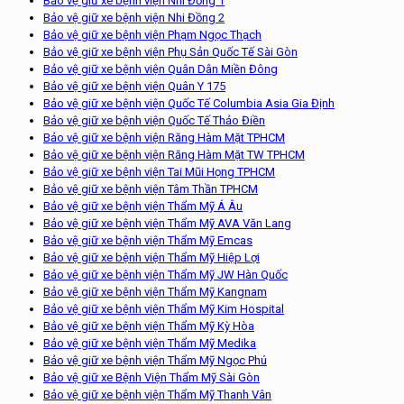
Bảo vệ giữ xe bệnh viện Nhi Đồng 1
Bảo vệ giữ xe bệnh viện Nhi Đồng 2
Bảo vệ giữ xe bệnh viện Phạm Ngọc Thạch
Bảo vệ giữ xe bệnh viện Phụ Sản Quốc Tế Sài Gòn
Bảo vệ giữ xe bệnh viện Quân Dân Miền Đông
Bảo vệ giữ xe bệnh viện Quân Y 175
Bảo vệ giữ xe bệnh viện Quốc Tế Columbia Asia Gia Định
Bảo vệ giữ xe bệnh viện Quốc Tế Thảo Điền
Bảo vệ giữ xe bệnh viện Răng Hàm Mặt TPHCM
Bảo vệ giữ xe bệnh viện Răng Hàm Mặt TW TPHCM
Bảo vệ giữ xe bệnh viện Tai Mũi Họng TPHCM
Bảo vệ giữ xe bệnh viện Tâm Thần TPHCM
Bảo vệ giữ xe bệnh viện Thẩm Mỹ Á Âu
Bảo vệ giữ xe bệnh viện Thẩm Mỹ AVA Văn Lang
Bảo vệ giữ xe bệnh viện Thẩm Mỹ Emcas
Bảo vệ giữ xe bệnh viện Thẩm Mỹ Hiệp Lợi
Bảo vệ giữ xe bệnh viện Thẩm Mỹ JW Hàn Quốc
Bảo vệ giữ xe bệnh viện Thẩm Mỹ Kangnam
Bảo vệ giữ xe bệnh viện Thẩm Mỹ Kim Hospital
Bảo vệ giữ xe bệnh viện Thẩm Mỹ Kỳ Hòa
Bảo vệ giữ xe bệnh viện Thẩm Mỹ Medika
Bảo vệ giữ xe bệnh viện Thẩm Mỹ Ngọc Phú
Bảo vệ giữ xe Bệnh Viện Thẩm Mỹ Sài Gòn
Bảo vệ giữ xe bệnh viện Thẩm Mỹ Thanh Vân