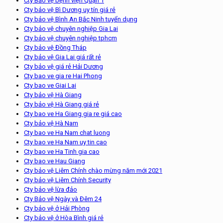
Cty Bảo vệ bệnh viện Quận 1
Cty bảo vệ Bì Dương uy tín giá rẻ
Cty bảo vệ Bình An Bắc Ninh tuyển dụng
Cty bảo vệ chuyên nghiệp Gia Lai
Cty bảo vệ chuyên nghiệp tphcm
Cty bảo vệ Đồng Tháp
Cty bảo vệ Gia Lai giá rất rẻ
Cty bảo vệ giá rẻ Hải Dương
Cty bao ve gia re Hai Phong
Cty bao ve Giai Lai
Cty bảo vệ Hà Giang
Cty bảo vệ Hà Giang giá rẻ
Cty bao ve Ha Giang gia re giá cao
Cty bảo vệ Hà Nam
Cty bao ve Ha Nam chat luong
Cty bao ve Ha Nam uy tin cao
Cty bao ve Ha Tinh gia cao
Cty bao ve Hau Giang
Cty bảo vệ Liêm Chính chào mừng năm mới 2021
Cty bảo vệ Liêm Chính Security
Cty bảo vệ lừa đảo
Cty Bảo vệ Ngày và Đêm 24
Cty bảo vệ ở Hải Phòng
Cty bảo vệ ở Hòa Bình giá rẻ