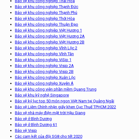
Bảo vệ khu công nghiệp Thái Hòa
Bảo vệ khu công nghiệp Thạnh Đức
Bảo vệ khu công nghiệp Thạnh Phú
Bảo vệ khu công nghiệp Thới Hòa
Bảo vệ khu công nghiệp Thuận Đạo
Bảo vệ khu công nghiêp Việt Hương 1
Bảo vệ khu công nghiệp Việt Hương 2A
Bảo vệ khu công nghiệp Việt Hương 2B
Bảo vệ khu công nghiệp Vĩnh Lộc 2
Bảo vệ khu công nghiệp Vĩnh Tân
Bảo vệ khu công nghiệp ViSip 1
Bảo vệ khu công nghiệp Visip 2A
Bảo vệ khu công nghiệp Visip 2B
Bảo vệ khu công nghiệp Xuân Lộc
Bảo vệ khu công nghiệp Xuyên Á
Bảo vệ khu công viên phần mềm Quang Trung
Bảo vệ khu kỹ nghệ Singapore
Bảo vệ kỷ lục top 50 món ngon Việt Nam tại Quảng Ngãi
Bảo vệ Liêm Chính nhận giấy khen Cục Thuế TPHCM 2022
Bảo vệ nhà máy điện mặt trời Hậu Giang
Bảo vệ ở Bình Dương
Bảo vệ ở Bình Dương 61
Bảo vệ Visip
Các cam kết của đội SG8 cho tết 2020