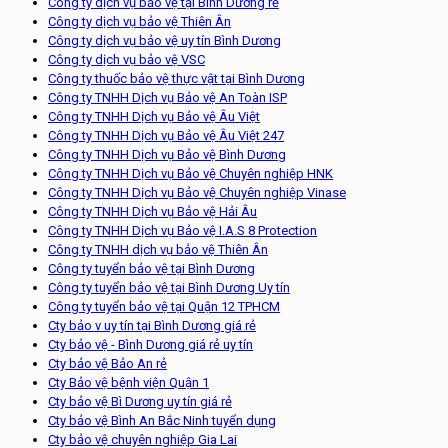
Công ty dịch vụ bảo vệ tại Bình Dương rẻ
Công ty dịch vụ bảo vệ Thiên Ân
Công ty dịch vụ bảo vệ uy tín Bình Dương
Công ty dịch vụ bảo vệ VSC
Công ty thuốc bảo vệ thực vật tại Bình Dương
Công ty TNHH Dịch vụ Bảo vệ An Toàn ISP
Công ty TNHH Dịch vụ Bảo vệ Âu Việt
Công ty TNHH Dịch vụ Bảo vệ Âu Việt 247
Công ty TNHH Dịch vụ Bảo vệ Bình Dương
Công ty TNHH Dịch vụ Bảo vệ Chuyên nghiệp HNK
Công ty TNHH Dịch vụ Bảo vệ Chuyên nghiệp Vinase
Công ty TNHH Dịch vụ Bảo vệ Hải Âu
Công ty TNHH Dịch vụ Bảo vệ I.A.S 8 Protection
Công ty TNHH dịch vụ bảo vệ Thiên Ân
Công ty tuyển bảo vệ tại Bình Dương
Công ty tuyển bảo vệ tại Bình Dương Uy tín
Công ty tuyển bảo vệ tại Quận 12 TPHCM
Cty bảo v uy tín tại Bình Dương giá rẻ
Cty bảo vệ - Bình Dương giá rẻ uy tín
Cty bảo vệ Bảo An rẻ
Cty Bảo vệ bệnh viện Quận 1
Cty bảo vệ Bì Dương uy tín giá rẻ
Cty bảo vệ Bình An Bắc Ninh tuyển dụng
Cty bảo vệ chuyên nghiệp Gia Lai