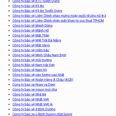
Công ty bảo vệ KTC Tuyển Dụng
Công ty bảo vệ Kỹ An
Công ty Bảo vệ Kỹ An Tuyển Dụng
Công ty Bảo vệ Liêm Chính chào mừng ngày quốc tế phụ nữ 8-3
Công ty bảo vệ Liêm Chính nhận giấy khen từ cục thuế TPHCM
Công ty bảo vệ Mạnh Dũng
Công ty bảo vệ Mãnh Hổ
Công ty bảo vệ Mắt Thần
Công ty bảo vệ Mặt Trời Đà Nẵng
Công ty bảo vệ Mắt Vàng
Công ty bảo vệ miền bắc
Công ty bảo vệ Minh Châu Nam Định
Công ty bảo vệ môi trường
Công ty Bảo vệ Nam Hải Sơn
Công ty bảo vệ Nam Kỳ
Công ty bảo vệ nào lương cao nhất
Công ty Bảo vệ Ngân Hàng Á Châu (ACB)
Cong ty bao ve Ngay va Dem
Cong ty bao ve nguoi mot nha
Công ty bảo vệ Nhà Bè
Công ty bảo vệ Nhất Việt
Công ty bảo vệ Nhất Việt rẻ
Công ty bảo vệ ở Bình Dương
Cong ty bao ve o Binh Duong chat luong