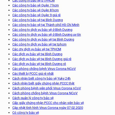
Các công ty bảo vệ ở TPHCM
Các công ty bảo vệ Quận 7 hcm
Các công ty bảo vệ Quận 8 hcm
Các công ty bảo vệ Quận 9 giá rẻ
Các công ty bảo vệ tại Bình Dương
Các công ty bảo vệ tại Thành phố Hồ Chí Minh
Các công ty dịch vụ bảo vệ ở Bình Dương
Các công ty dịch vụ bảo vệ ở Bình Dương uy tín
Các công ty dịch vụ bảo vệ tại Bình Dương
Các công ty dịch vụ bảo vệ tại tphcm
Các cty dịch vụ bảo vệ tại TPHCM
Các dịch vụ bảo vệ tại Bình Dương
Các dịch vụ bảo vệ tại Bình Dương giá rẻ
Các dịch vụ bảo vệ tại Bình Dương rẻ
Các phòng chống bệnh Virus Corona NCoV
Các thiết bị PCCC giá rẻ nhất
Cách nhận biết công ty bảo vệ Yuky 24h
Cách nhận biết giấy chứng nhận PCCC thật
Cách phòng bệnh viên phổi Virus Corona nCoV
Cách phòng chống bệnh Virus Corona NCoV
Cách quản lý công ty bảo vệ
Cấp giấy chứng nhận PCCC cho nhân viên bảo vệ
Cập nhật tình hình Virus Corona ngày 07.02.2020
Có công ty bảo vệ