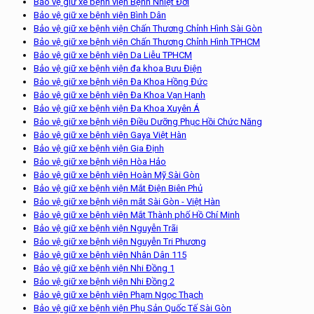
Bảo vệ giữ xe bệnh viện Bệnh Nhiệt Đới
Bảo vệ giữ xe bệnh viện Bình Dân
Bảo vệ giữ xe bệnh viện Chấn Thương Chỉnh Hình Sài Gòn
Bảo vệ giữ xe bệnh viện Chấn Thương Chỉnh Hình TPHCM
Bảo vệ giữ xe bệnh viện Da Liễu TPHCM
Bảo vệ giữ xe bệnh viện đa khoa Bưu Điện
Bảo vệ giữ xe bệnh viện Đa Khoa Hồng Đức
Bảo vệ giữ xe bệnh viện Đa Khoa Vạn Hạnh
Bảo vệ giữ xe bệnh viện Đa Khoa Xuyên Á
Bảo vệ giữ xe bệnh viện Điều Dưỡng Phục Hồi Chức Năng
Bảo vệ giữ xe bệnh viện Gaya Việt Hàn
Bảo vệ giữ xe bệnh viện Gia Định
Bảo vệ giữ xe bệnh viện Hòa Hảo
Bảo vệ giữ xe bệnh viện Hoàn Mỹ Sài Gòn
Bảo vệ giữ xe bệnh viện Mắt Điện Biên Phủ
Bảo vệ giữ xe bệnh viện mắt Sài Gòn - Việt Hàn
Bảo vệ giữ xe bệnh viện Mắt Thành phố Hồ Chí Minh
Bảo vệ giữ xe bệnh viện Nguyễn Trãi
Bảo vệ giữ xe bệnh viện Nguyễn Tri Phương
Bảo vệ giữ xe bệnh viện Nhân Dân 115
Bảo vệ giữ xe bệnh viện Nhi Đồng 1
Bảo vệ giữ xe bệnh viện Nhi Đồng 2
Bảo vệ giữ xe bệnh viện Phạm Ngọc Thạch
Bảo vệ giữ xe bệnh viện Phụ Sản Quốc Tế Sài Gòn