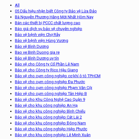
All
05 Dấu hiệu nhận biết Công ty Bảo vệ Lừa Đảo
Bà Nguyễn Phương Hằng Mới Nhất Hôm Nay
Bán các thiết bị PCCC chất lượng cao
Báo giá dịch vụ bảo vệ chuyên nghiệp
Bảo vệ bệnh viện Chợ Rẫy
Bảo vệ bệnh viện Hùng Vương
Bảo vệ Bình Dương
Bao ve Binh Duong gia re
Bảo vệ Bình Dương uy tín
Bảo vệ cho Công ty Cổ Phần Lê Nam
Bảo vệ cho Công ty Rico Hậu Giang
Bảo vệ cho cụm công nghiệp cơ khí ô tô TPHCM
Bảo vệ cho cụm công nghiệp Đa Phước
Bảo vệ cho cụm công nghiệp Phạm Văn Cội
Bảo vệ cho cụm công nghiệp Tân Hiệp B
Bảo vệ cho Khu Công Nghệ Cao Quận 9
Bảo vệ cho khu công nghiệp An Hạ
Bảo vệ cho khu công nghiệp Bình Chiểu
Bảo vệ cho khu công nghiệp Cát Lái 2
Bảo vệ cho khu công nghiệp Đông Nam
Bảo vệ cho khu công nghiệp Hiệp Phước
Bảo vệ cho khu công nghiệp Lê Minh Xuân