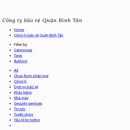
Công ty bảo vệ Quận Bình Tân
Home
Công ty bảo vệ Quận Bình Tân
Filter by
Categories
Tags
Authors
All
Chưa được phân loại
Công ty
Dịch vụ bảo vệ
Khác hàng
Nhà máy
Security services
Tin tức
Tuyển dụng
Yếu tố tin tưởng