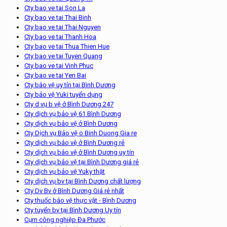
Cty bao ve tai Son La
Cty bao ve tai Thai Binh
Cty bao ve tai Thai Nguyen
Cty bao ve tai Thanh Hoa
Cty bao ve tai Thua Thien Hue
Cty bao ve tai Tuyen Quang
Cty bao ve tai Vinh Phuc
Cty bao ve tai Yen Bai
Cty bảo vệ uy tín tại Bình Dương
Cty bảo vệ Yuki tuyển dụng
Cty d vụ b vệ ở Bình Dương 247
Cty dịch vụ bảo vệ 61 Bình Dương
Cty dịch vụ bảo vệ ở Bình Dương
Cty Dịch vụ Bảo vệ o Binh Duong Gia re
Cty dịch vụ bảo vệ ở Bình Dương rẻ
Cty dịch vụ bảo vệ ở Bình Dương uy tín
Cty dịch vụ bảo vệ tại Bình Dương giá rẻ
Cty dịch vụ bảo vệ Yuky thật
Cty dịch vụ bv tại Bình Dương chất lượng
Cty Dv Bv ở Bình Dương Giá rẻ nhất
Cty thuốc bảo vệ thực vật - Bình Dương
Cty tuyển bv tại Bình Dương Uy tín
Cụm công nghiệp Đa Phước