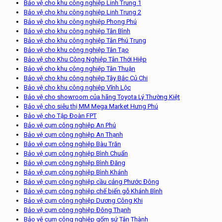
Bảo vệ cho khu công nghiệp Linh Trung 1
Bảo vệ cho khu công nghiệp Linh Trung 2
Bảo vệ cho khu công nghiệp Phong Phú
Bảo vệ cho khu công nghiệp Tân Bình
Bảo vệ cho khu công nghiệp Tân Phú Trung
Bảo vệ cho khu công nghiệp Tân Tạo
Bảo vệ cho Khu Công Nghiệp Tân Thới Hiệp
Bảo vệ cho khu công nghiệp Tân Thuận
Bảo vệ cho khu công nghiệp Tây Bắc Củ Chi
Bảo vệ cho khu công nghiệp Vĩnh Lộc
Bảo vệ cho showroom của hãng Toyota Lý Thường Kiệt
Bảo vệ cho siêu thị MM Mega Market Hưng Phú
Bảo vệ cho Tập Đoàn FPT
Bảo vệ cụm công nghiệp An Phú
Bảo vệ cụm công nghiệp An Thạnh
Bảo vệ cụm công nghiệp Bàu Trăn
Bảo vệ cụm công nghiệp Bình Chuẩn
Bảo vệ cụm công nghiệp Bình Đăng
Bảo vệ cụm công nghiệp Bình Khánh
Bảo vệ cụm công nghiệp cầu cảng Phước Đông
Bảo vệ cụm công nghiệp chế biến gỗ Khánh Bình
Bảo vệ cụm công nghiệp Dương Công Khi
Bảo vệ cụm công nghiệp Đông Thạnh
Bảo vệ cụm công nghiệp gốm sứ Tân Thành