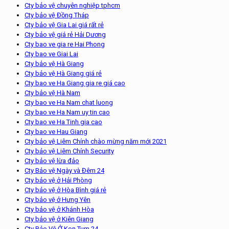
Cty bảo vệ chuyên nghiệp tphcm
Cty bảo vệ Đồng Tháp
Cty bảo vệ Gia Lai giá rất rẻ
Cty bảo vệ giá rẻ Hải Dương
Cty bao ve gia re Hai Phong
Cty bao ve Giai Lai
Cty bảo vệ Hà Giang
Cty bảo vệ Hà Giang giá rẻ
Cty bao ve Ha Giang gia re giá cao
Cty bảo vệ Hà Nam
Cty bao ve Ha Nam chat luong
Cty bao ve Ha Nam uy tin cao
Cty bao ve Ha Tinh gia cao
Cty bao ve Hau Giang
Cty bảo vệ Liêm Chính chào mừng năm mới 2021
Cty bảo vệ Liêm Chính Security
Cty bảo vệ lừa đảo
Cty Bảo vệ Ngày và Đêm 24
Cty bảo vệ ở Hải Phòng
Cty bảo vệ ở Hòa Bình giá rẻ
Cty bảo vệ ở Hưng Yên
Cty bảo vệ ở Khánh Hòa
Cty bảo vệ ở Kiên Giang
Cty Bảo Vệ Ở Kon Tum 24