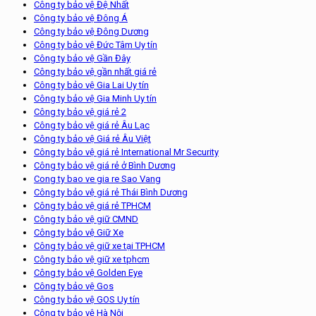
Công ty bảo vệ Đệ Nhất
Công ty bảo vệ Đông Á
Công ty bảo vệ Đông Dương
Công ty bảo vệ Đức Tâm Uy tín
Công ty bảo vệ Gần Đây
Công ty bảo vệ gần nhất giá rẻ
Công ty bảo vệ Gia Lai Uy tín
Công ty bảo vệ Gia Minh Uy tín
Công ty bảo vệ giá rẻ 2
Công ty bảo vệ giá rẻ Âu Lạc
Công ty bảo vệ Giá rẻ Âu Việt
Công ty bảo vệ giá rẻ International Mr Security
Công ty bảo vệ giá rẻ ở Bình Dương
Cong ty bao ve gia re Sao Vang
Công ty bảo vệ giá rẻ Thái Bình Dương
Công ty bảo vệ giá rẻ TPHCM
Công ty bảo vệ giữ CMND
Công ty bảo vệ Giữ Xe
Công ty bảo vệ giữ xe tại TPHCM
Công ty bảo vệ giữ xe tphcm
Công ty bảo vệ Golden Eye
Công ty bảo vệ Gos
Công ty bảo vệ GOS Uy tín
Công ty bảo vệ Hà Nội