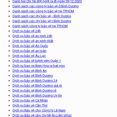
Danh hài Chí Tài đột ngột ra đi ngày 09.12.2020
Danh sách các công ty bảo vệ ở Bình Dương
Danh sách các công ty bảo vệ tại TPHCM
Danh sách các cty bảo vệ - Bình Dương
Danh sách các cty bảo vệ t Bình Dương
Danh sách công ty bảo vệ tại TPHCM
Dịch vụ bảo vệ 24h
Dịch vụ bảo vệ an ninh 24h
Dịch vụ bảo vệ an ninh nhất
Dịch vụ bảo vệ An Quốc
Dịch vụ bảo vệ an toàn
Dịch vụ bảo vệ Âu Lạc
Dịch vụ bảo vệ bệnh viện Quận 1
Dich vu bao ve Bien Hoa re bat ngo
Dịch vụ bảo vệ Bình An
Dịch vụ bảo vệ Bình Dương
Dịch vụ bảo vệ Bình Dương 24
Dịch vụ bảo vệ Bình Dương giá rẻ
Dịch vụ bảo vệ Bình Dương rẻ
Dịch vụ bảo vệ Bình Dương Uy tín
Dịch vụ bảo vệ Cá Nhân
Dịch vụ bảo vệ Cần Thơ
Dịch vụ Bảo vệ cho Công ty Lê Nam
Dịch vụ Bảo vệ cho Cty Mì Ăn Liền Vifon