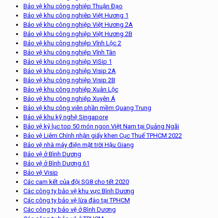
Bảo vệ khu công nghiệp Thuận Đạo
Bảo vệ khu công nghiêp Việt Hương 1
Bảo vệ khu công nghiệp Việt Hương 2A
Bảo vệ khu công nghiệp Việt Hương 2B
Bảo vệ khu công nghiệp Vĩnh Lộc 2
Bảo vệ khu công nghiệp Vĩnh Tân
Bảo vệ khu công nghiệp ViSip 1
Bảo vệ khu công nghiệp Visip 2A
Bảo vệ khu công nghiệp Visip 2B
Bảo vệ khu công nghiệp Xuân Lộc
Bảo vệ khu công nghiệp Xuyên Á
Bảo vệ khu công viên phần mềm Quang Trung
Bảo vệ khu kỹ nghệ Singapore
Bảo vệ kỷ lục top 50 món ngon Việt Nam tại Quảng Ngãi
Bảo vệ Liêm Chính nhận giấy khen Cục Thuế TPHCM 2022
Bảo vệ nhà máy điện mặt trời Hậu Giang
Bảo vệ ở Bình Dương
Bảo vệ ở Bình Dương 61
Bảo vệ Visip
Các cam kết của đội SG8 cho tết 2020
Các công ty bảo vệ khu vực Bình Dương
Các công ty bảo vệ lừa đào tại TPHCM
Các công ty bảo vệ ở Bình Dương