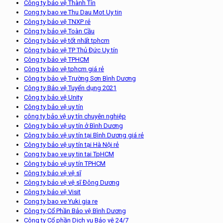
Công ty bảo vệ Thành Tín
Cong ty bao ve Thu Dau Mot Uy tin
Công ty bảo vệ TNXP rẻ
Công ty bảo vệ Toàn Cầu
Công ty bảo vệ tốt nhất tphcm
Công ty bảo vệ TP Thủ Đức Uy tín
Công ty bảo vệ TPHCM
Công ty bảo vệ tphcm giá rẻ
Công ty bảo vệ Trường Sơn Bình Dương
Công ty Bảo vệ Tuyển dụng 2021
Công ty bảo vệ Unity
Công ty bảo vệ uy tín
công ty bảo vệ uy tín chuyên nghiệp
Công ty bảo vệ uy tín ở Bình Dương
Công ty bảo vệ uy tín tại Bình Dương giá rẻ
Công ty bảo vệ uy tín tại Hà Nội rẻ
Cong ty bao ve uy tin tai TpHCM
Công ty bảo vệ uy tín TPHCM
Công ty bảo vệ vệ sĩ
Công ty bảo vệ vệ sĩ Đông Dương
Công ty bảo vệ Visit
Cong ty bao ve Yuki gia re
Công ty Cổ Phần Bảo vệ Bình Dương
Công ty Cổ phần Dịch vụ Bảo vệ 24/7