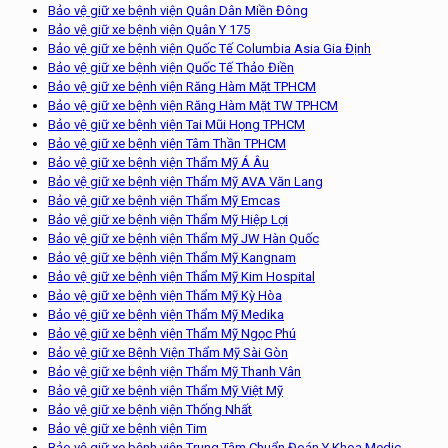
Bảo vệ giữ xe bệnh viện Quân Dân Miền Đông
Bảo vệ giữ xe bệnh viện Quân Y 175
Bảo vệ giữ xe bệnh viện Quốc Tế Columbia Asia Gia Định
Bảo vệ giữ xe bệnh viện Quốc Tế Thảo Điền
Bảo vệ giữ xe bệnh viện Răng Hàm Mặt TPHCM
Bảo vệ giữ xe bệnh viện Răng Hàm Mặt TW TPHCM
Bảo vệ giữ xe bệnh viện Tai Mũi Họng TPHCM
Bảo vệ giữ xe bệnh viện Tâm Thần TPHCM
Bảo vệ giữ xe bệnh viện Thẩm Mỹ Á Âu
Bảo vệ giữ xe bệnh viện Thẩm Mỹ AVA Văn Lang
Bảo vệ giữ xe bệnh viện Thẩm Mỹ Emcas
Bảo vệ giữ xe bệnh viện Thẩm Mỹ Hiệp Lợi
Bảo vệ giữ xe bệnh viện Thẩm Mỹ JW Hàn Quốc
Bảo vệ giữ xe bệnh viện Thẩm Mỹ Kangnam
Bảo vệ giữ xe bệnh viện Thẩm Mỹ Kim Hospital
Bảo vệ giữ xe bệnh viện Thẩm Mỹ Kỳ Hòa
Bảo vệ giữ xe bệnh viện Thẩm Mỹ Medika
Bảo vệ giữ xe bệnh viện Thẩm Mỹ Ngọc Phú
Bảo vệ giữ xe Bệnh Viện Thẩm Mỹ Sài Gòn
Bảo vệ giữ xe bệnh viện Thẩm Mỹ Thanh Vân
Bảo vệ giữ xe bệnh viện Thẩm Mỹ Việt Mỹ
Bảo vệ giữ xe bệnh viện Thống Nhất
Bảo vệ giữ xe bệnh viện Tim
Bảo vệ giữ xe bệnh viện Trung Tâm Chuẩn Đoán Y Khoa Medic