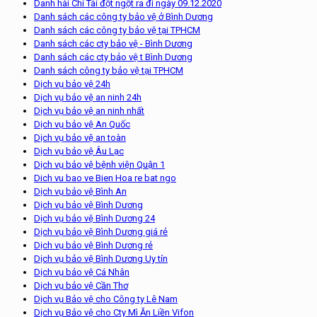
Danh hài Chí Tài đột ngột ra đi ngày 09.12.2020
Danh sách các công ty bảo vệ ở Bình Dương
Danh sách các công ty bảo vệ tại TPHCM
Danh sách các cty bảo vệ - Bình Dương
Danh sách các cty bảo vệ t Bình Dương
Danh sách công ty bảo vệ tại TPHCM
Dịch vụ bảo vệ 24h
Dịch vụ bảo vệ an ninh 24h
Dịch vụ bảo vệ an ninh nhất
Dịch vụ bảo vệ An Quốc
Dịch vụ bảo vệ an toàn
Dịch vụ bảo vệ Âu Lạc
Dịch vụ bảo vệ bệnh viện Quận 1
Dich vu bao ve Bien Hoa re bat ngo
Dịch vụ bảo vệ Bình An
Dịch vụ bảo vệ Bình Dương
Dịch vụ bảo vệ Bình Dương 24
Dịch vụ bảo vệ Bình Dương giá rẻ
Dịch vụ bảo vệ Bình Dương rẻ
Dịch vụ bảo vệ Bình Dương Uy tín
Dịch vụ bảo vệ Cá Nhân
Dịch vụ bảo vệ Cần Thơ
Dịch vụ Bảo vệ cho Công ty Lê Nam
Dịch vụ Bảo vệ cho Cty Mì Ăn Liền Vifon