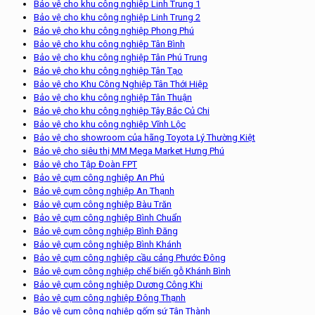
Bảo vệ cho khu công nghiệp Linh Trung 1
Bảo vệ cho khu công nghiệp Linh Trung 2
Bảo vệ cho khu công nghiệp Phong Phú
Bảo vệ cho khu công nghiệp Tân Bình
Bảo vệ cho khu công nghiệp Tân Phú Trung
Bảo vệ cho khu công nghiệp Tân Tạo
Bảo vệ cho Khu Công Nghiệp Tân Thới Hiệp
Bảo vệ cho khu công nghiệp Tân Thuận
Bảo vệ cho khu công nghiệp Tây Bắc Củ Chi
Bảo vệ cho khu công nghiệp Vĩnh Lộc
Bảo vệ cho showroom của hãng Toyota Lý Thường Kiệt
Bảo vệ cho siêu thị MM Mega Market Hưng Phú
Bảo vệ cho Tập Đoàn FPT
Bảo vệ cụm công nghiệp An Phú
Bảo vệ cụm công nghiệp An Thạnh
Bảo vệ cụm công nghiệp Bàu Trăn
Bảo vệ cụm công nghiệp Bình Chuẩn
Bảo vệ cụm công nghiệp Bình Đăng
Bảo vệ cụm công nghiệp Bình Khánh
Bảo vệ cụm công nghiệp cầu cảng Phước Đông
Bảo vệ cụm công nghiệp chế biến gỗ Khánh Bình
Bảo vệ cụm công nghiệp Dương Công Khi
Bảo vệ cụm công nghiệp Đông Thạnh
Bảo vệ cụm công nghiệp gốm sứ Tân Thành