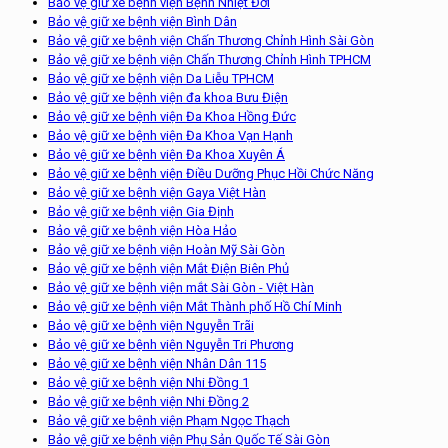
Bảo vệ giữ xe bệnh viện Bệnh Nhiệt Đới
Bảo vệ giữ xe bệnh viện Bình Dân
Bảo vệ giữ xe bệnh viện Chấn Thương Chỉnh Hình Sài Gòn
Bảo vệ giữ xe bệnh viện Chấn Thương Chỉnh Hình TPHCM
Bảo vệ giữ xe bệnh viện Da Liễu TPHCM
Bảo vệ giữ xe bệnh viện đa khoa Bưu Điện
Bảo vệ giữ xe bệnh viện Đa Khoa Hồng Đức
Bảo vệ giữ xe bệnh viện Đa Khoa Vạn Hạnh
Bảo vệ giữ xe bệnh viện Đa Khoa Xuyên Á
Bảo vệ giữ xe bệnh viện Điều Dưỡng Phục Hồi Chức Năng
Bảo vệ giữ xe bệnh viện Gaya Việt Hàn
Bảo vệ giữ xe bệnh viện Gia Định
Bảo vệ giữ xe bệnh viện Hòa Hảo
Bảo vệ giữ xe bệnh viện Hoàn Mỹ Sài Gòn
Bảo vệ giữ xe bệnh viện Mắt Điện Biên Phủ
Bảo vệ giữ xe bệnh viện mắt Sài Gòn - Việt Hàn
Bảo vệ giữ xe bệnh viện Mắt Thành phố Hồ Chí Minh
Bảo vệ giữ xe bệnh viện Nguyễn Trãi
Bảo vệ giữ xe bệnh viện Nguyễn Tri Phương
Bảo vệ giữ xe bệnh viện Nhân Dân 115
Bảo vệ giữ xe bệnh viện Nhi Đồng 1
Bảo vệ giữ xe bệnh viện Nhi Đồng 2
Bảo vệ giữ xe bệnh viện Phạm Ngọc Thạch
Bảo vệ giữ xe bệnh viện Phụ Sản Quốc Tế Sài Gòn