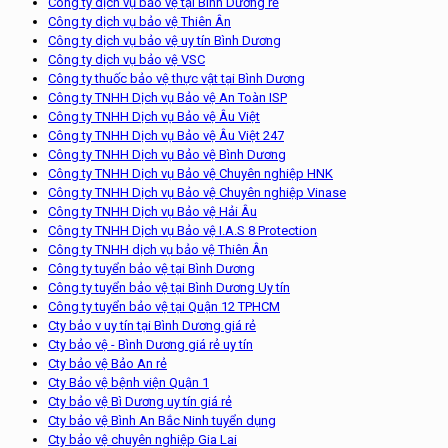
Công ty dịch vụ bảo vệ tại Bình Dương rẻ
Công ty dịch vụ bảo vệ Thiên Ân
Công ty dịch vụ bảo vệ uy tín Bình Dương
Công ty dịch vụ bảo vệ VSC
Công ty thuốc bảo vệ thực vật tại Bình Dương
Công ty TNHH Dịch vụ Bảo vệ An Toàn ISP
Công ty TNHH Dịch vụ Bảo vệ Âu Việt
Công ty TNHH Dịch vụ Bảo vệ Âu Việt 247
Công ty TNHH Dịch vụ Bảo vệ Bình Dương
Công ty TNHH Dịch vụ Bảo vệ Chuyên nghiệp HNK
Công ty TNHH Dịch vụ Bảo vệ Chuyên nghiệp Vinase
Công ty TNHH Dịch vụ Bảo vệ Hải Âu
Công ty TNHH Dịch vụ Bảo vệ I.A.S 8 Protection
Công ty TNHH dịch vụ bảo vệ Thiên Ân
Công ty tuyển bảo vệ tại Bình Dương
Công ty tuyển bảo vệ tại Bình Dương Uy tín
Công ty tuyển bảo vệ tại Quận 12 TPHCM
Cty bảo v uy tín tại Bình Dương giá rẻ
Cty bảo vệ - Bình Dương giá rẻ uy tín
Cty bảo vệ Bảo An rẻ
Cty Bảo vệ bệnh viện Quận 1
Cty bảo vệ Bì Dương uy tín giá rẻ
Cty bảo vệ Bình An Bắc Ninh tuyển dụng
Cty bảo vệ chuyên nghiệp Gia Lai