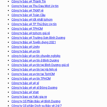
Công ty bảo vệ Thành Tín
Cong ty bao ve Thu Dau Mot Uy tin
Công ty bảo vệ TNXP rẻ
Công ty bảo vệ Toàn Cầu
Công ty bảo vệ tốt nhất tphcm
Công ty bảo vệ TP Thủ Đức Uy tín
Công ty bảo vệ TPHCM
Công ty bảo vệ tphcm giá rẻ
Công ty bảo vệ Trường Sơn Bình Dương
Công ty Bảo vệ Tuyển dụng 2021
Công ty bảo vệ Unity
Công ty bảo vệ uy tín
công ty bảo vệ uy tín chuyên nghiệp
Công ty bảo vệ uy tín ở Bình Dương
Công ty bảo vệ uy tín tại Bình Dương giá rẻ
Công ty bảo vệ uy tín tại Hà Nội rẻ
Cong ty bao ve uy tin tai TpHCM
Công ty bảo vệ uy tín TPHCM
Công ty bảo vệ vệ sĩ
Công ty bảo vệ vệ sĩ Đông Dương
Công ty bảo vệ Visit
Cong ty bao ve Yuki gia re
Công ty Cổ Phần Bảo vệ Bình Dương
Công ty Cổ phần Dịch vụ Bảo vệ 24/7