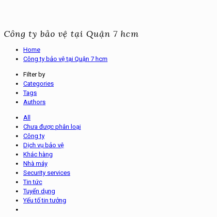
Công ty bảo vệ tại Quận 7 hcm
Home
Công ty bảo vệ tại Quận 7 hcm
Filter by
Categories
Tags
Authors
All
Chưa được phân loại
Công ty
Dịch vụ bảo vệ
Khác hàng
Nhà máy
Security services
Tin tức
Tuyển dụng
Yếu tố tin tưởng