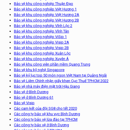
Bảo vệ khu công nghiệp Thuận Đạo
Bảo vệ khu công nghiêp Việt Hương 1
Bảo vệ khu công nghiệp Việt Hương 2A
Bảo vệ khu công nghiệp Việt Hương 2B
Bảo vệ khu công nghiệp Vĩnh Lộc 2
Bảo vệ khu công nghiệp Vĩnh Tân
Bảo vệ khu công nghiệp ViSip 1
Bảo vệ khu công nghiệp Visip 2A
Bảo vệ khu công nghiệp Visip 2B
Bảo vệ khu công nghiệp Xuân Lộc
Bảo vệ khu công nghiệp Xuyên Á
Bảo vệ khu công viên phần mềm Quang Trung
Bảo vệ khu kỹ nghệ Singapore
Bảo vệ kỷ lục top 50 món ngon Việt Nam tại Quảng Ngãi
Bảo vệ Liêm Chính nhận giấy khen Cục Thuế TPHCM 2022
Bảo vệ nhà máy điện mặt trời Hậu Giang
Bảo vệ ở Bình Dương
Bảo vệ ở Bình Dương 61
Bảo vệ Visip
Các cam kết của đội SG8 cho tết 2020
Các công ty bảo vệ khu vực Bình Dương
Các công ty bảo vệ lừa đào tại TPHCM
Các công ty bảo vệ ở Bình Dương