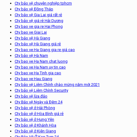
Cty bảo vệ chuyên nghiệp tphcm
Cty bảo vệ Đồng Tháp
Cty bảo vệ Gia Lai giá rất rẻ
Cty bảo vệ giá rẻ Hải Dương
Cty bao ve gia re Hai Phong
Cty bao ve Giai Lai
Cty bảo vệ Hà Giang
Cty bảo vệ Hà Giang giá rẻ
Cty bao ve Ha Giang gia re giá cao
Cty bảo vệ Hà Nam
Cty bao ve Ha Nam chat luong
Cty bao ve Ha Nam uy tin cao
Cty bao ve Ha Tinh gia cao
Cty bao ve Hau Giang
Cty bảo vệ Liêm Chính chào mừng năm mới 2021
Cty bảo vệ Liêm Chính Security
Cty bảo vệ lừa đảo
Cty Bảo vệ Ngày và Đêm 24
Cty bảo vệ ở Hải Phòng
Cty bảo vệ ở Hòa Bình giá rẻ
Cty bảo vệ ở Hưng Yên
Cty bảo vệ ở Khánh Hòa
Cty bảo vệ ở Kiên Giang
Cty Bảo Vệ Ở Kon Tum 24