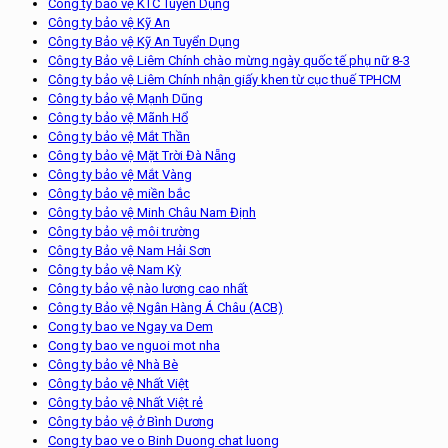
Công ty bảo vệ KTC Tuyển Dụng
Công ty bảo vệ Kỹ An
Công ty Bảo vệ Kỹ An Tuyển Dụng
Công ty Bảo vệ Liêm Chính chào mừng ngày quốc tế phụ nữ 8-3
Công ty bảo vệ Liêm Chính nhận giấy khen từ cục thuế TPHCM
Công ty bảo vệ Mạnh Dũng
Công ty bảo vệ Mãnh Hổ
Công ty bảo vệ Mắt Thần
Công ty bảo vệ Mặt Trời Đà Nẵng
Công ty bảo vệ Mắt Vàng
Công ty bảo vệ miền bắc
Công ty bảo vệ Minh Châu Nam Định
Công ty bảo vệ môi trường
Công ty Bảo vệ Nam Hải Sơn
Công ty bảo vệ Nam Kỳ
Công ty bảo vệ nào lương cao nhất
Công ty Bảo vệ Ngân Hàng Á Châu (ACB)
Cong ty bao ve Ngay va Dem
Cong ty bao ve nguoi mot nha
Công ty bảo vệ Nhà Bè
Công ty bảo vệ Nhất Việt
Công ty bảo vệ Nhất Việt rẻ
Công ty bảo vệ ở Bình Dương
Cong ty bao ve o Binh Duong chat luong