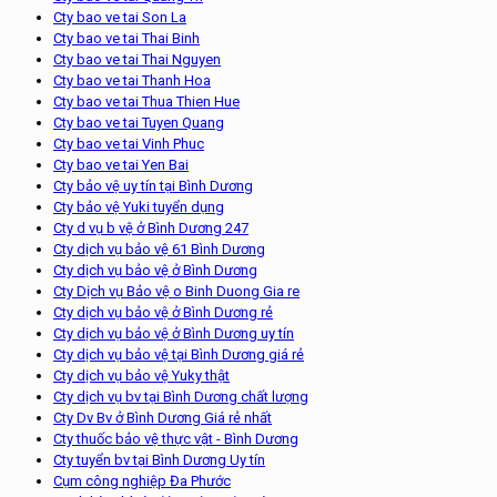
Cty bao ve tai Son La
Cty bao ve tai Thai Binh
Cty bao ve tai Thai Nguyen
Cty bao ve tai Thanh Hoa
Cty bao ve tai Thua Thien Hue
Cty bao ve tai Tuyen Quang
Cty bao ve tai Vinh Phuc
Cty bao ve tai Yen Bai
Cty bảo vệ uy tín tại Bình Dương
Cty bảo vệ Yuki tuyển dụng
Cty d vụ b vệ ở Bình Dương 247
Cty dịch vụ bảo vệ 61 Bình Dương
Cty dịch vụ bảo vệ ở Bình Dương
Cty Dịch vụ Bảo vệ o Binh Duong Gia re
Cty dịch vụ bảo vệ ở Bình Dương rẻ
Cty dịch vụ bảo vệ ở Bình Dương uy tín
Cty dịch vụ bảo vệ tại Bình Dương giá rẻ
Cty dịch vụ bảo vệ Yuky thật
Cty dịch vụ bv tại Bình Dương chất lượng
Cty Dv Bv ở Bình Dương Giá rẻ nhất
Cty thuốc bảo vệ thực vật - Bình Dương
Cty tuyển bv tại Bình Dương Uy tín
Cụm công nghiệp Đa Phước