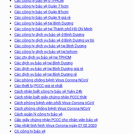
Các công ty bảo vệ ở TPHCM
Các công ty bảo vệ Quận 7 hcm
Các công ty bảo vệ Quận 8 hcm
Các công ty bảo vệ Quận 9 giá rẻ
Các công ty bảo vệ tại Bình Dương
Các công ty bảo vệ tại Thành phố Hồ Chí Minh
Các công ty dịch vụ bảo vệ ở Bình Dương
Các công ty dịch vụ bảo vệ ở Bình Dương uy tín
Các công ty dịch vụ bảo vệ tại Bình Dương
Các công ty dịch vụ bảo vệ tại tphcm
Các cty dịch vụ bảo vệ tại TPHCM
Các dịch vụ bảo vệ tại Bình Dương
Các dịch vụ bảo vệ tại Bình Dương giá rẻ
Các dịch vụ bảo vệ tại Bình Dương rẻ
Các phòng chống bệnh Virus Corona NCoV
Các thiết bị PCCC giá rẻ nhất
Cách nhận biết công ty bảo vệ Yuky 24h
Cách nhận biết giấy chứng nhận PCCC thật
Cách phòng bệnh viên phổi Virus Corona nCoV
Cách phòng chống bệnh Virus Corona NCoV
Cách quản lý công ty bảo vệ
Cấp giấy chứng nhận PCCC cho nhân viên bảo vệ
Cập nhật tình hình Virus Corona ngày 07.02.2020
Có công ty bảo vệ