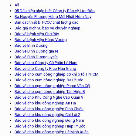
All
05 Dấu hiệu nhận biết Công ty Bảo vệ Lừa Đảo
Bà Nguyễn Phương Hằng Mới Nhất Hôm Nay
Bán các thiết bị PCCC chất lượng cao
Báo giá dịch vụ bảo vệ chuyên nghiệp
Bảo vệ bệnh viện Chợ Rẫy
Bảo vệ bệnh viện Hùng Vương
Bảo vệ Bình Dương
Bao ve Binh Duong gia re
Bảo vệ Bình Dương uy tín
Bảo vệ cho Công ty Cổ Phần Lê Nam
Bảo vệ cho Công ty Rico Hậu Giang
Bảo vệ cho cụm công nghiệp cơ khí ô tô TPHCM
Bảo vệ cho cụm công nghiệp Đa Phước
Bảo vệ cho cụm công nghiệp Phạm Văn Cội
Bảo vệ cho cụm công nghiệp Tân Hiệp B
Bảo vệ cho Khu Công Nghệ Cao Quận 9
Bảo vệ cho khu công nghiệp An Hạ
Bảo vệ cho khu công nghiệp Bình Chiểu
Bảo vệ cho khu công nghiệp Cát Lái 2
Bảo vệ cho khu công nghiệp Đông Nam
Bảo vệ cho khu công nghiệp Hiệp Phước
Bảo vệ cho khu công nghiệp Lê Minh Xuân