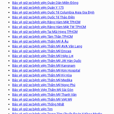
Bảo vệ giữ xe bệnh viện Quân Dân Miền Đông
Bảo vệ giữ xe bệnh viện Quân Y 175
Bảo vệ giữ xe bệnh viện Quốc Tế Columbia Asia Gia Định
Bảo vệ giữ xe bệnh viện Quốc Tế Thảo Điền
Bảo vệ giữ xe bệnh viện Răng Hàm Mặt TPHCM
Bảo vệ giữ xe bệnh viện Răng Hàm Mặt TW TPHCM
Bảo vệ giữ xe bệnh viện Tai Mũi Họng TPHCM
Bảo vệ giữ xe bệnh viện Tâm Thần TPHCM
Bảo vệ giữ xe bệnh viện Thẩm Mỹ Á Âu
Bảo vệ giữ xe bệnh viện Thẩm Mỹ AVA Văn Lang
Bảo vệ giữ xe bệnh viện Thẩm Mỹ Emcas
Bảo vệ giữ xe bệnh viện Thẩm Mỹ Hiệp Lợi
Bảo vệ giữ xe bệnh viện Thẩm Mỹ JW Hàn Quốc
Bảo vệ giữ xe bệnh viện Thẩm Mỹ Kangnam
Bảo vệ giữ xe bệnh viện Thẩm Mỹ Kim Hospital
Bảo vệ giữ xe bệnh viện Thẩm Mỹ Kỳ Hòa
Bảo vệ giữ xe bệnh viện Thẩm Mỹ Medika
Bảo vệ giữ xe bệnh viện Thẩm Mỹ Ngọc Phú
Bảo vệ giữ xe Bệnh Viện Thẩm Mỹ Sài Gòn
Bảo vệ giữ xe bệnh viện Thẩm Mỹ Thanh Vân
Bảo vệ giữ xe bệnh viện Thẩm Mỹ Việt Mỹ
Bảo vệ giữ xe bệnh viện Thống Nhất
Bảo vệ giữ xe bệnh viện Tim
Bảo vệ giữ xe bệnh viện Trung Tâm Chuẩn Đoán Y Khoa Medic