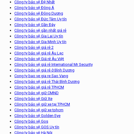
Công ty bảo vệ Đệ Nhất
Công ty bảo vệ Đông Á
Công ty bảo vệ Đông Dương
Công ty bảo vệ Đức Tâm Uy tín
Công ty bảo vệ Gần Đây
Công ty bảo vệ gần nhất giá rẻ
Công ty bảo vệ Gia Lai Uy tín
Công ty bảo vệ Gia Minh Uy tín
Công ty bảo vệ giá rẻ 2
Công ty bảo vệ giá rẻ Âu Lạc
Công ty bảo vệ Giá rẻ Âu Việt
Công ty bảo vệ giá rẻ International Mr Security
Công ty bảo vệ giá rẻ ở Bình Dương
Cong ty bao ve gia re Sao Vang
Công ty bảo vệ giá rẻ Thái Bình Dương
Công ty bảo vệ giá rẻ TPHCM
Công ty bảo vệ giữ CMND
Công ty bảo vệ Giữ Xe
Công ty bảo vệ giữ xe tại TPHCM
Công ty bảo vệ giữ xe tphcm
Công ty bảo vệ Golden Eye
Công ty bảo vệ Gos
Công ty bảo vệ GOS Uy tín
Công ty bảo vệ Hà Nội