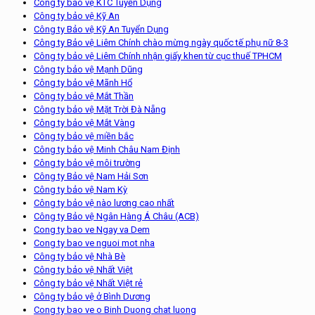
Công ty bảo vệ KTC Tuyển Dụng
Công ty bảo vệ Kỹ An
Công ty Bảo vệ Kỹ An Tuyển Dụng
Công ty Bảo vệ Liêm Chính chào mừng ngày quốc tế phụ nữ 8-3
Công ty bảo vệ Liêm Chính nhận giấy khen từ cục thuế TPHCM
Công ty bảo vệ Mạnh Dũng
Công ty bảo vệ Mãnh Hổ
Công ty bảo vệ Mắt Thần
Công ty bảo vệ Mặt Trời Đà Nẵng
Công ty bảo vệ Mắt Vàng
Công ty bảo vệ miền bắc
Công ty bảo vệ Minh Châu Nam Định
Công ty bảo vệ môi trường
Công ty Bảo vệ Nam Hải Sơn
Công ty bảo vệ Nam Kỳ
Công ty bảo vệ nào lương cao nhất
Công ty Bảo vệ Ngân Hàng Á Châu (ACB)
Cong ty bao ve Ngay va Dem
Cong ty bao ve nguoi mot nha
Công ty bảo vệ Nhà Bè
Công ty bảo vệ Nhất Việt
Công ty bảo vệ Nhất Việt rẻ
Công ty bảo vệ ở Bình Dương
Cong ty bao ve o Binh Duong chat luong