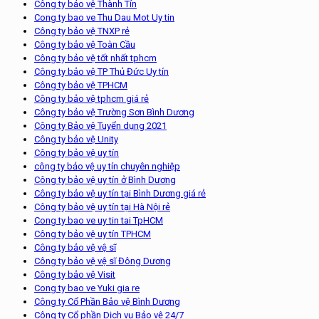
Công ty bảo vệ Thành Tín
Cong ty bao ve Thu Dau Mot Uy tin
Công ty bảo vệ TNXP rẻ
Công ty bảo vệ Toàn Cầu
Công ty bảo vệ tốt nhất tphcm
Công ty bảo vệ TP Thủ Đức Uy tín
Công ty bảo vệ TPHCM
Công ty bảo vệ tphcm giá rẻ
Công ty bảo vệ Trường Sơn Bình Dương
Công ty Bảo vệ Tuyển dụng 2021
Công ty bảo vệ Unity
Công ty bảo vệ uy tín
công ty bảo vệ uy tín chuyên nghiệp
Công ty bảo vệ uy tín ở Bình Dương
Công ty bảo vệ uy tín tại Bình Dương giá rẻ
Công ty bảo vệ uy tín tại Hà Nội rẻ
Cong ty bao ve uy tin tai TpHCM
Công ty bảo vệ uy tín TPHCM
Công ty bảo vệ vệ sĩ
Công ty bảo vệ vệ sĩ Đông Dương
Công ty bảo vệ Visit
Cong ty bao ve Yuki gia re
Công ty Cổ Phần Bảo vệ Bình Dương
Công ty Cổ phần Dịch vụ Bảo vệ 24/7