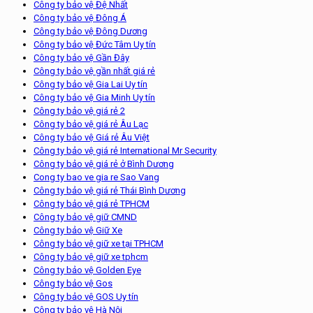
Công ty bảo vệ Đệ Nhất
Công ty bảo vệ Đông Á
Công ty bảo vệ Đông Dương
Công ty bảo vệ Đức Tâm Uy tín
Công ty bảo vệ Gần Đây
Công ty bảo vệ gần nhất giá rẻ
Công ty bảo vệ Gia Lai Uy tín
Công ty bảo vệ Gia Minh Uy tín
Công ty bảo vệ giá rẻ 2
Công ty bảo vệ giá rẻ Âu Lạc
Công ty bảo vệ Giá rẻ Âu Việt
Công ty bảo vệ giá rẻ International Mr Security
Công ty bảo vệ giá rẻ ở Bình Dương
Cong ty bao ve gia re Sao Vang
Công ty bảo vệ giá rẻ Thái Bình Dương
Công ty bảo vệ giá rẻ TPHCM
Công ty bảo vệ giữ CMND
Công ty bảo vệ Giữ Xe
Công ty bảo vệ giữ xe tại TPHCM
Công ty bảo vệ giữ xe tphcm
Công ty bảo vệ Golden Eye
Công ty bảo vệ Gos
Công ty bảo vệ GOS Uy tín
Công ty bảo vệ Hà Nội