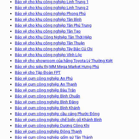
Bảo vệ cho khu công nghiệp Linh Trung 1
Bảo vệ cho khu công nghiệp Linh Trung 2
Bảo vệ cho khu công nghiệp Phong Phú
Bảo vệ cho khu công nghiệp Tân Bình
Bảo vệ cho khu công nghiệp Tân Phú Trung
Bảo vệ cho khu công nghiệp Tân Tạo
Bảo vệ cho Khu Công Nghiệp Tân Thới Hiệp
Bảo vệ cho khu công nghiệp Tân Thuận
Bảo vệ cho khu công nghiệp Tây Bắc Củ Chi
Bảo vệ cho khu công nghiệp Vĩnh Lộc
Bảo vệ cho showroom của hãng Toyota Lý Thường Kiệt
Bảo vệ cho siêu thị MM Mega Market Hưng Phú
Bảo vệ cho Tập Đoàn FPT
Bảo vệ cụm công nghiệp An Phú
Bảo vệ cụm công nghiệp An Thạnh
Bảo vệ cụm công nghiệp Bàu Trăn
Bảo vệ cụm công nghiệp Bình Chuẩn
Bảo vệ cụm công nghiệp Bình Đăng
Bảo vệ cụm công nghiệp Bình Khánh
Bảo vệ cụm công nghiệp cầu cảng Phước Đông
Bảo vệ cụm công nghiệp chế biến gỗ Khánh Bình
Bảo vệ cụm công nghiệp Dương Công Khi
Bảo vệ cụm công nghiệp Đông Thạnh
Bảo vệ cụm công nghiệp gốm sứ Tân Thành