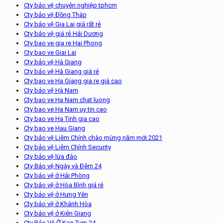
Cty bảo vệ chuyên nghiệp tphcm
Cty bảo vệ Đồng Tháp
Cty bảo vệ Gia Lai giá rất rẻ
Cty bảo vệ giá rẻ Hải Dương
Cty bao ve gia re Hai Phong
Cty bao ve Giai Lai
Cty bảo vệ Hà Giang
Cty bảo vệ Hà Giang giá rẻ
Cty bao ve Ha Giang gia re giá cao
Cty bảo vệ Hà Nam
Cty bao ve Ha Nam chat luong
Cty bao ve Ha Nam uy tin cao
Cty bao ve Ha Tinh gia cao
Cty bao ve Hau Giang
Cty bảo vệ Liêm Chính chào mừng năm mới 2021
Cty bảo vệ Liêm Chính Security
Cty bảo vệ lừa đảo
Cty Bảo vệ Ngày và Đêm 24
Cty bảo vệ ở Hải Phòng
Cty bảo vệ ở Hòa Bình giá rẻ
Cty bảo vệ ở Hưng Yên
Cty bảo vệ ở Khánh Hòa
Cty bảo vệ ở Kiên Giang
Cty Bảo Vệ Ở Kon Tum 24