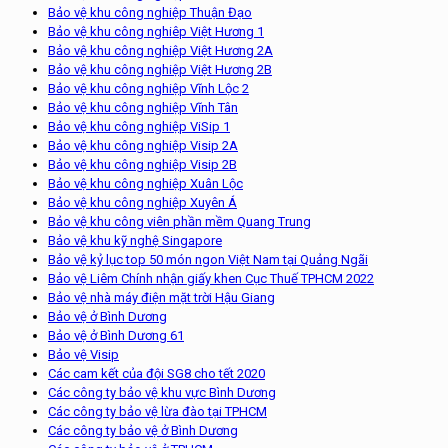
Bảo vệ khu công nghiệp Thuận Đạo
Bảo vệ khu công nghiêp Việt Hương 1
Bảo vệ khu công nghiệp Việt Hương 2A
Bảo vệ khu công nghiệp Việt Hương 2B
Bảo vệ khu công nghiệp Vĩnh Lộc 2
Bảo vệ khu công nghiệp Vĩnh Tân
Bảo vệ khu công nghiệp ViSip 1
Bảo vệ khu công nghiệp Visip 2A
Bảo vệ khu công nghiệp Visip 2B
Bảo vệ khu công nghiệp Xuân Lộc
Bảo vệ khu công nghiệp Xuyên Á
Bảo vệ khu công viên phần mềm Quang Trung
Bảo vệ khu kỹ nghệ Singapore
Bảo vệ kỷ lục top 50 món ngon Việt Nam tại Quảng Ngãi
Bảo vệ Liêm Chính nhận giấy khen Cục Thuế TPHCM 2022
Bảo vệ nhà máy điện mặt trời Hậu Giang
Bảo vệ ở Bình Dương
Bảo vệ ở Bình Dương 61
Bảo vệ Visip
Các cam kết của đội SG8 cho tết 2020
Các công ty bảo vệ khu vực Bình Dương
Các công ty bảo vệ lừa đào tại TPHCM
Các công ty bảo vệ ở Bình Dương