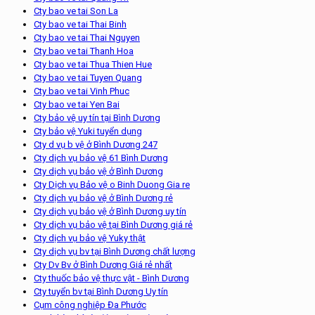
Cty bao ve tai Son La
Cty bao ve tai Thai Binh
Cty bao ve tai Thai Nguyen
Cty bao ve tai Thanh Hoa
Cty bao ve tai Thua Thien Hue
Cty bao ve tai Tuyen Quang
Cty bao ve tai Vinh Phuc
Cty bao ve tai Yen Bai
Cty bảo vệ uy tín tại Bình Dương
Cty bảo vệ Yuki tuyển dụng
Cty d vụ b vệ ở Bình Dương 247
Cty dịch vụ bảo vệ 61 Bình Dương
Cty dịch vụ bảo vệ ở Bình Dương
Cty Dịch vụ Bảo vệ o Binh Duong Gia re
Cty dịch vụ bảo vệ ở Bình Dương rẻ
Cty dịch vụ bảo vệ ở Bình Dương uy tín
Cty dịch vụ bảo vệ tại Bình Dương giá rẻ
Cty dịch vụ bảo vệ Yuky thật
Cty dịch vụ bv tại Bình Dương chất lượng
Cty Dv Bv ở Bình Dương Giá rẻ nhất
Cty thuốc bảo vệ thực vật - Bình Dương
Cty tuyển bv tại Bình Dương Uy tín
Cụm công nghiệp Đa Phước