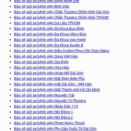
Bảo vệ giữ xe bệnh viện Bệnh Nhiệt Đới
Bảo vệ giữ xe bệnh viện Bình Dân
Bảo vệ giữ xe bệnh viện Chấn Thương Chỉnh Hình Sài Gòn
Bảo vệ giữ xe bệnh viện Chấn Thương Chỉnh Hình TPHCM
Bảo vệ giữ xe bệnh viện Da Liễu TPHCM
Bảo vệ giữ xe bệnh viện đa khoa Bưu Điện
Bảo vệ giữ xe bệnh viện Đa Khoa Hồng Đức
Bảo vệ giữ xe bệnh viện Đa Khoa Vạn Hạnh
Bảo vệ giữ xe bệnh viện Đa Khoa Xuyên Á
Bảo vệ giữ xe bệnh viện Điều Dưỡng Phục Hồi Chức Năng
Bảo vệ giữ xe bệnh viện Gaya Việt Hàn
Bảo vệ giữ xe bệnh viện Gia Định
Bảo vệ giữ xe bệnh viện Hòa Hảo
Bảo vệ giữ xe bệnh viện Hoàn Mỹ Sài Gòn
Bảo vệ giữ xe bệnh viện Mắt Điện Biên Phủ
Bảo vệ giữ xe bệnh viện mắt Sài Gòn - Việt Hàn
Bảo vệ giữ xe bệnh viện Mắt Thành phố Hồ Chí Minh
Bảo vệ giữ xe bệnh viện Nguyễn Trãi
Bảo vệ giữ xe bệnh viện Nguyễn Tri Phương
Bảo vệ giữ xe bệnh viện Nhân Dân 115
Bảo vệ giữ xe bệnh viện Nhi Đồng 1
Bảo vệ giữ xe bệnh viện Nhi Đồng 2
Bảo vệ giữ xe bệnh viện Phạm Ngọc Thạch
Bảo vệ giữ xe bệnh viện Phụ Sản Quốc Tế Sài Gòn