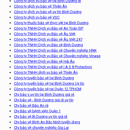
Công ty dịch vụ bảo vệ tại Bình Dương rẻ
Công ty dịch vụ bảo vệ Thiên Ân
Công ty dịch vụ bảo vệ uy tín Bình Dương
Công ty dịch vụ bảo vệ VSC
Công ty thuốc bảo vệ thực vật tại Bình Dương
Công ty TNHH Dịch vụ Bảo vệ An Toàn ISP
Công ty TNHH Dịch vụ Bảo vệ Âu Việt
Công ty TNHH Dịch vụ Bảo vệ Âu Việt 247
Công ty TNHH Dịch vụ Bảo vệ Bình Dương
Công ty TNHH Dịch vụ Bảo vệ Chuyên nghiệp HNK
Công ty TNHH Dịch vụ Bảo vệ Chuyên nghiệp Vinase
Công ty TNHH Dịch vụ Bảo vệ Hải Âu
Công ty TNHH Dịch vụ Bảo vệ I.A.S 8 Protection
Công ty TNHH dịch vụ bảo vệ Thiên Ân
Công ty tuyển bảo vệ tại Bình Dương
Công ty tuyển bảo vệ tại Bình Dương Uy tín
Công ty tuyển bảo vệ tại Quận 12 TPHCM
Cty bảo v uy tín tại Bình Dương giá rẻ
Cty bảo vệ - Bình Dương giá rẻ uy tín
Cty bảo vệ Bảo An rẻ
Cty Bảo vệ bệnh viện Quận 1
Cty bảo vệ Bì Dương uy tín giá rẻ
Cty bảo vệ Bình An Bắc Ninh tuyển dụng
Cty bảo vệ chuyên nghiệp Gia Lai