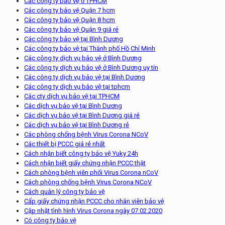
Các công ty bảo vệ ở TPHCM
Các công ty bảo vệ Quận 7 hcm
Các công ty bảo vệ Quận 8 hcm
Các công ty bảo vệ Quận 9 giá rẻ
Các công ty bảo vệ tại Bình Dương
Các công ty bảo vệ tại Thành phố Hồ Chí Minh
Các công ty dịch vụ bảo vệ ở Bình Dương
Các công ty dịch vụ bảo vệ ở Bình Dương uy tín
Các công ty dịch vụ bảo vệ tại Bình Dương
Các công ty dịch vụ bảo vệ tại tphcm
Các cty dịch vụ bảo vệ tại TPHCM
Các dịch vụ bảo vệ tại Bình Dương
Các dịch vụ bảo vệ tại Bình Dương giá rẻ
Các dịch vụ bảo vệ tại Bình Dương rẻ
Các phòng chống bệnh Virus Corona NCoV
Các thiết bị PCCC giá rẻ nhất
Cách nhận biết công ty bảo vệ Yuky 24h
Cách nhận biết giấy chứng nhận PCCC thật
Cách phòng bệnh viên phổi Virus Corona nCoV
Cách phòng chống bệnh Virus Corona NCoV
Cách quản lý công ty bảo vệ
Cấp giấy chứng nhận PCCC cho nhân viên bảo vệ
Cập nhật tình hình Virus Corona ngày 07.02.2020
Có công ty bảo vệ