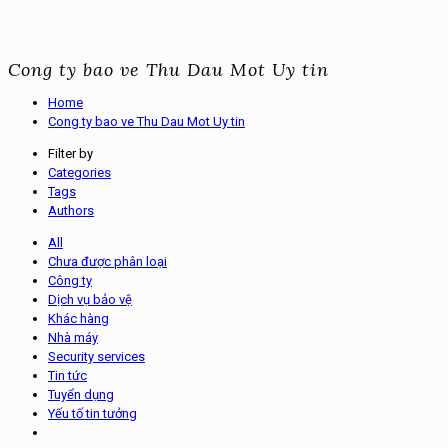
Cong ty bao ve Thu Dau Mot Uy tin
Home
Cong ty bao ve Thu Dau Mot Uy tin
Filter by
Categories
Tags
Authors
All
Chưa được phân loại
Công ty
Dịch vụ bảo vệ
Khác hàng
Nhà máy
Security services
Tin tức
Tuyển dụng
Yếu tố tin tưởng