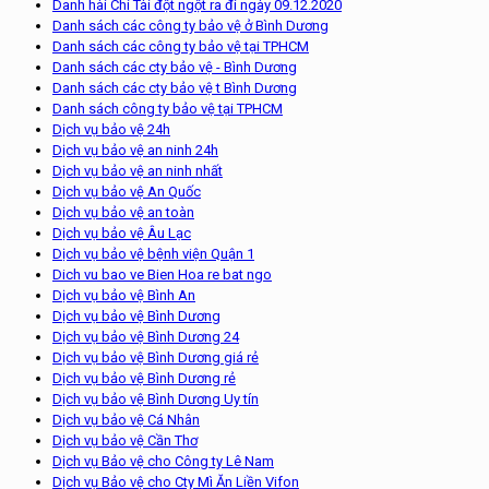
Danh hài Chí Tài đột ngột ra đi ngày 09.12.2020
Danh sách các công ty bảo vệ ở Bình Dương
Danh sách các công ty bảo vệ tại TPHCM
Danh sách các cty bảo vệ - Bình Dương
Danh sách các cty bảo vệ t Bình Dương
Danh sách công ty bảo vệ tại TPHCM
Dịch vụ bảo vệ 24h
Dịch vụ bảo vệ an ninh 24h
Dịch vụ bảo vệ an ninh nhất
Dịch vụ bảo vệ An Quốc
Dịch vụ bảo vệ an toàn
Dịch vụ bảo vệ Âu Lạc
Dịch vụ bảo vệ bệnh viện Quận 1
Dich vu bao ve Bien Hoa re bat ngo
Dịch vụ bảo vệ Bình An
Dịch vụ bảo vệ Bình Dương
Dịch vụ bảo vệ Bình Dương 24
Dịch vụ bảo vệ Bình Dương giá rẻ
Dịch vụ bảo vệ Bình Dương rẻ
Dịch vụ bảo vệ Bình Dương Uy tín
Dịch vụ bảo vệ Cá Nhân
Dịch vụ bảo vệ Cần Thơ
Dịch vụ Bảo vệ cho Công ty Lê Nam
Dịch vụ Bảo vệ cho Cty Mì Ăn Liền Vifon