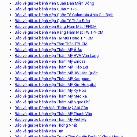
Bảo vệ giữ xe bệnh viện Quân Dân Miền Đông
Bảo vệ giữ xe bệnh viện Quân Y 175
Bảo vệ giữ xe bệnh viện Quốc Tế Columbia Asia Gia Định
Bảo vệ giữ xe bệnh viện Quốc Tế Thảo Điền
Bảo vệ giữ xe bệnh viện Răng Hàm Mặt TPHCM
Bảo vệ giữ xe bệnh viện Răng Hàm Mặt TW TPHCM
Bảo vệ giữ xe bệnh viện Tai Mũi Họng TPHCM
Bảo vệ giữ xe bệnh viện Tâm Thần TPHCM
Bảo vệ giữ xe bệnh viện Thẩm Mỹ Á Âu
Bảo vệ giữ xe bệnh viện Thẩm Mỹ AVA Văn Lang
Bảo vệ giữ xe bệnh viện Thẩm Mỹ Emcas
Bảo vệ giữ xe bệnh viện Thẩm Mỹ Hiệp Lợi
Bảo vệ giữ xe bệnh viện Thẩm Mỹ JW Hàn Quốc
Bảo vệ giữ xe bệnh viện Thẩm Mỹ Kangnam
Bảo vệ giữ xe bệnh viện Thẩm Mỹ Kim Hospital
Bảo vệ giữ xe bệnh viện Thẩm Mỹ Kỳ Hòa
Bảo vệ giữ xe bệnh viện Thẩm Mỹ Medika
Bảo vệ giữ xe bệnh viện Thẩm Mỹ Ngọc Phú
Bảo vệ giữ xe Bệnh Viện Thẩm Mỹ Sài Gòn
Bảo vệ giữ xe bệnh viện Thẩm Mỹ Thanh Vân
Bảo vệ giữ xe bệnh viện Thẩm Mỹ Việt Mỹ
Bảo vệ giữ xe bệnh viện Thống Nhất
Bảo vệ giữ xe bệnh viện Tim
Bảo vệ giữ xe bệnh viện Trung Tâm Chuẩn Đoán Y Khoa Medic