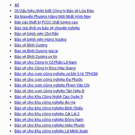
All
05 Dấu hiệu nhận biết Công ty Bảo vệ Lừa Đảo
Bà Nguyễn Phương Hằng Mới Nhất Hôm Nay
Bán các thiết bị PCCC chất lượng cao
Báo giá dịch vụ bảo vệ chuyên nghiệp
Bảo vệ bệnh viện Chợ Rẫy
Bảo vệ bệnh viện Hùng Vương
Bảo vệ Bình Dương
Bao ve Binh Duong gia re
Bảo vệ Bình Dương uy tín
Bảo vệ cho Công ty Cổ Phần Lê Nam
Bảo vệ cho Công ty Rico Hậu Giang
Bảo vệ cho cụm công nghiệp cơ khí ô tô TPHCM
Bảo vệ cho cụm công nghiệp Đa Phước
Bảo vệ cho cụm công nghiệp Phạm Văn Cội
Bảo vệ cho cụm công nghiệp Tân Hiệp B
Bảo vệ cho Khu Công Nghệ Cao Quận 9
Bảo vệ cho khu công nghiệp An Hạ
Bảo vệ cho khu công nghiệp Bình Chiểu
Bảo vệ cho khu công nghiệp Cát Lái 2
Bảo vệ cho khu công nghiệp Đông Nam
Bảo vệ cho khu công nghiệp Hiệp Phước
Bảo vệ cho khu công nghiệp Lê Minh Xuân