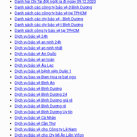
Danh hài Chí Tài đột ngột ra đi ngày 09.12.2020
Danh sách các công ty bảo vệ ở Bình Dương
Danh sách các công ty bảo vệ tại TPHCM
Danh sách các cty bảo vệ - Bình Dương
Danh sách các cty bảo vệ t Bình Dương
Danh sách công ty bảo vệ tại TPHCM
Dịch vụ bảo vệ 24h
Dịch vụ bảo vệ an ninh 24h
Dịch vụ bảo vệ an ninh nhất
Dịch vụ bảo vệ An Quốc
Dịch vụ bảo vệ an toàn
Dịch vụ bảo vệ Âu Lạc
Dịch vụ bảo vệ bệnh viện Quận 1
Dich vu bao ve Bien Hoa re bat ngo
Dịch vụ bảo vệ Bình An
Dịch vụ bảo vệ Bình Dương
Dịch vụ bảo vệ Bình Dương 24
Dịch vụ bảo vệ Bình Dương giá rẻ
Dịch vụ bảo vệ Bình Dương rẻ
Dịch vụ bảo vệ Bình Dương Uy tín
Dịch vụ bảo vệ Cá Nhân
Dịch vụ bảo vệ Cần Thơ
Dịch vụ Bảo vệ cho Công ty Lê Nam
Dịch vụ Bảo vệ cho Cty Mì Ăn Liền Vifon