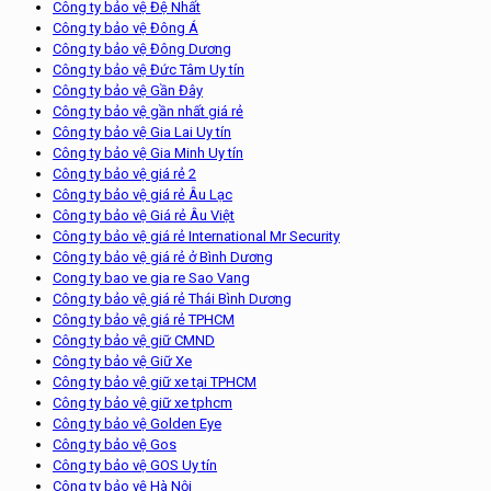
Công ty bảo vệ Đệ Nhất
Công ty bảo vệ Đông Á
Công ty bảo vệ Đông Dương
Công ty bảo vệ Đức Tâm Uy tín
Công ty bảo vệ Gần Đây
Công ty bảo vệ gần nhất giá rẻ
Công ty bảo vệ Gia Lai Uy tín
Công ty bảo vệ Gia Minh Uy tín
Công ty bảo vệ giá rẻ 2
Công ty bảo vệ giá rẻ Âu Lạc
Công ty bảo vệ Giá rẻ Âu Việt
Công ty bảo vệ giá rẻ International Mr Security
Công ty bảo vệ giá rẻ ở Bình Dương
Cong ty bao ve gia re Sao Vang
Công ty bảo vệ giá rẻ Thái Bình Dương
Công ty bảo vệ giá rẻ TPHCM
Công ty bảo vệ giữ CMND
Công ty bảo vệ Giữ Xe
Công ty bảo vệ giữ xe tại TPHCM
Công ty bảo vệ giữ xe tphcm
Công ty bảo vệ Golden Eye
Công ty bảo vệ Gos
Công ty bảo vệ GOS Uy tín
Công ty bảo vệ Hà Nội