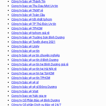
Công ty bảo vệ Thành Tín
Cong ty bao ve Thu Dau Mot Uy tin
Công ty bảo vệ TNXP rẻ
Công ty bảo vệ Toàn Cầu
Công ty bảo vệ tốt nhất tphcm
Công ty bảo vệ TP Thủ Đức Uy tín
Công ty bảo vệ TPHCM
Công ty bảo vệ tphcm giá rẻ
Công ty bảo vệ Trường Sơn Bình Dương
Công ty Bảo vệ Tuyển dụng 2021
Công ty bảo vệ Unity
Công ty bảo vệ uy tín
công ty bảo vệ uy tín chuyên nghiệp
Công ty bảo vệ uy tín ở Bình Dương
Công ty bảo vệ uy tín tại Bình Dương giá rẻ
Công ty bảo vệ uy tín tại Hà Nội rẻ
Cong ty bao ve uy tin tai TpHCM
Công ty bảo vệ uy tín TPHCM
Công ty bảo vệ vệ sĩ
Công ty bảo vệ vệ sĩ Đông Dương
Công ty bảo vệ Visit
Cong ty bao ve Yuki gia re
Công ty Cổ Phần Bảo vệ Bình Dương
Công ty Cổ phần Dịch vụ Bảo vệ 24/7