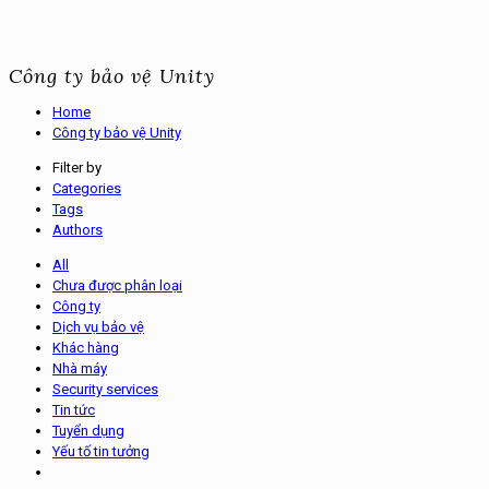
Công ty bảo vệ Unity
Home
Công ty bảo vệ Unity
Filter by
Categories
Tags
Authors
All
Chưa được phân loại
Công ty
Dịch vụ bảo vệ
Khác hàng
Nhà máy
Security services
Tin tức
Tuyển dụng
Yếu tố tin tưởng