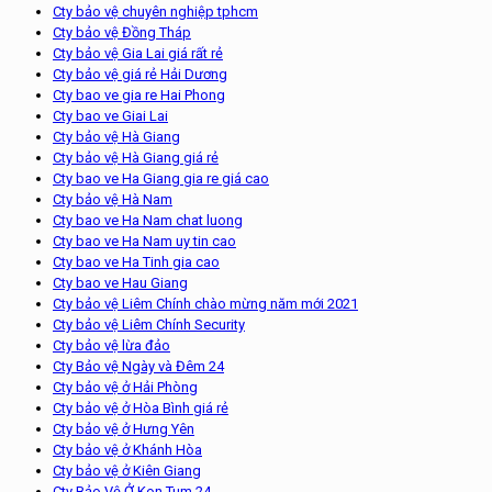
Cty bảo vệ chuyên nghiệp tphcm
Cty bảo vệ Đồng Tháp
Cty bảo vệ Gia Lai giá rất rẻ
Cty bảo vệ giá rẻ Hải Dương
Cty bao ve gia re Hai Phong
Cty bao ve Giai Lai
Cty bảo vệ Hà Giang
Cty bảo vệ Hà Giang giá rẻ
Cty bao ve Ha Giang gia re giá cao
Cty bảo vệ Hà Nam
Cty bao ve Ha Nam chat luong
Cty bao ve Ha Nam uy tin cao
Cty bao ve Ha Tinh gia cao
Cty bao ve Hau Giang
Cty bảo vệ Liêm Chính chào mừng năm mới 2021
Cty bảo vệ Liêm Chính Security
Cty bảo vệ lừa đảo
Cty Bảo vệ Ngày và Đêm 24
Cty bảo vệ ở Hải Phòng
Cty bảo vệ ở Hòa Bình giá rẻ
Cty bảo vệ ở Hưng Yên
Cty bảo vệ ở Khánh Hòa
Cty bảo vệ ở Kiên Giang
Cty Bảo Vệ Ở Kon Tum 24