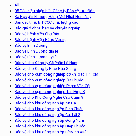
All
05 Dấu hiệu nhận biết Công ty Bảo vệ Lừa Đảo
Bà Nguyễn Phương Hằng Mới Nhất Hôm Nay
Bán các thiết bị PCCC chất lượng cao
Báo giá dịch vụ bảo vệ chuyên nghiệp
Bảo vệ bệnh viện Chợ Rẫy
Bảo vệ bệnh viện Hùng Vương
Bảo vệ Bình Dương
Bao ve Binh Duong gia re
Bảo vệ Bình Dương uy tín
Bảo vệ cho Công ty Cổ Phần Lê Nam
Bảo vệ cho Công ty Rico Hậu Giang
Bảo vệ cho cụm công nghiệp cơ khí ô tô TPHCM
Bảo vệ cho cụm công nghiệp Đa Phước
Bảo vệ cho cụm công nghiệp Phạm Văn Cội
Bảo vệ cho cụm công nghiệp Tân Hiệp B
Bảo vệ cho Khu Công Nghệ Cao Quận 9
Bảo vệ cho khu công nghiệp An Hạ
Bảo vệ cho khu công nghiệp Bình Chiểu
Bảo vệ cho khu công nghiệp Cát Lái 2
Bảo vệ cho khu công nghiệp Đông Nam
Bảo vệ cho khu công nghiệp Hiệp Phước
Bảo vệ cho khu công nghiệp Lê Minh Xuân