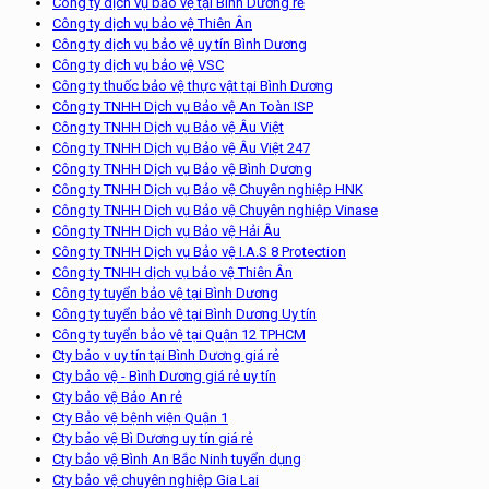
Công ty dịch vụ bảo vệ tại Bình Dương rẻ
Công ty dịch vụ bảo vệ Thiên Ân
Công ty dịch vụ bảo vệ uy tín Bình Dương
Công ty dịch vụ bảo vệ VSC
Công ty thuốc bảo vệ thực vật tại Bình Dương
Công ty TNHH Dịch vụ Bảo vệ An Toàn ISP
Công ty TNHH Dịch vụ Bảo vệ Âu Việt
Công ty TNHH Dịch vụ Bảo vệ Âu Việt 247
Công ty TNHH Dịch vụ Bảo vệ Bình Dương
Công ty TNHH Dịch vụ Bảo vệ Chuyên nghiệp HNK
Công ty TNHH Dịch vụ Bảo vệ Chuyên nghiệp Vinase
Công ty TNHH Dịch vụ Bảo vệ Hải Âu
Công ty TNHH Dịch vụ Bảo vệ I.A.S 8 Protection
Công ty TNHH dịch vụ bảo vệ Thiên Ân
Công ty tuyển bảo vệ tại Bình Dương
Công ty tuyển bảo vệ tại Bình Dương Uy tín
Công ty tuyển bảo vệ tại Quận 12 TPHCM
Cty bảo v uy tín tại Bình Dương giá rẻ
Cty bảo vệ - Bình Dương giá rẻ uy tín
Cty bảo vệ Bảo An rẻ
Cty Bảo vệ bệnh viện Quận 1
Cty bảo vệ Bì Dương uy tín giá rẻ
Cty bảo vệ Bình An Bắc Ninh tuyển dụng
Cty bảo vệ chuyên nghiệp Gia Lai