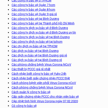
Các công ty bảo vệ ở TPHCM
Các công ty bảo vệ Quận 7 hcm
Các công ty bảo vệ Quận 8 hcm
Các công ty bảo vệ Quận 9 giá rẻ
Các công ty bảo vệ tại Bình Dương
Các công ty bảo vệ tại Thành phố Hồ Chí Minh
Các công ty dịch vụ bảo vệ ở Bình Dương
Các công ty dịch vụ bảo vệ ở Bình Dương uy tín
Các công ty dịch vụ bảo vệ tại Bình Dương
Các công ty dịch vụ bảo vệ tại tphcm
Các cty dịch vụ bảo vệ tại TPHCM
Các dịch vụ bảo vệ tại Bình Dương
Các dịch vụ bảo vệ tại Bình Dương giá rẻ
Các dịch vụ bảo vệ tại Bình Dương rẻ
Các phòng chống bệnh Virus Corona NCoV
Các thiết bị PCCC giá rẻ nhất
Cách nhận biết công ty bảo vệ Yuky 24h
Cách nhận biết giấy chứng nhận PCCC thật
Cách phòng bệnh viên phổi Virus Corona nCoV
Cách phòng chống bệnh Virus Corona NCoV
Cách quản lý công ty bảo vệ
Cấp giấy chứng nhận PCCC cho nhân viên bảo vệ
Cập nhật tình hình Virus Corona ngày 07.02.2020
Có công ty bảo vệ