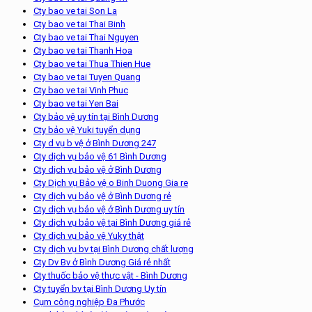
Cty bao ve tai Son La
Cty bao ve tai Thai Binh
Cty bao ve tai Thai Nguyen
Cty bao ve tai Thanh Hoa
Cty bao ve tai Thua Thien Hue
Cty bao ve tai Tuyen Quang
Cty bao ve tai Vinh Phuc
Cty bao ve tai Yen Bai
Cty bảo vệ uy tín tại Bình Dương
Cty bảo vệ Yuki tuyển dụng
Cty d vụ b vệ ở Bình Dương 247
Cty dịch vụ bảo vệ 61 Bình Dương
Cty dịch vụ bảo vệ ở Bình Dương
Cty Dịch vụ Bảo vệ o Binh Duong Gia re
Cty dịch vụ bảo vệ ở Bình Dương rẻ
Cty dịch vụ bảo vệ ở Bình Dương uy tín
Cty dịch vụ bảo vệ tại Bình Dương giá rẻ
Cty dịch vụ bảo vệ Yuky thật
Cty dịch vụ bv tại Bình Dương chất lượng
Cty Dv Bv ở Bình Dương Giá rẻ nhất
Cty thuốc bảo vệ thực vật - Bình Dương
Cty tuyển bv tại Bình Dương Uy tín
Cụm công nghiệp Đa Phước