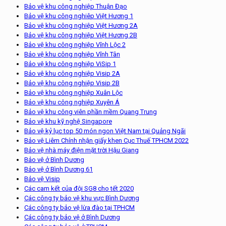
Bảo vệ khu công nghiệp Thuận Đạo
Bảo vệ khu công nghiêp Việt Hương 1
Bảo vệ khu công nghiệp Việt Hương 2A
Bảo vệ khu công nghiệp Việt Hương 2B
Bảo vệ khu công nghiệp Vĩnh Lộc 2
Bảo vệ khu công nghiệp Vĩnh Tân
Bảo vệ khu công nghiệp ViSip 1
Bảo vệ khu công nghiệp Visip 2A
Bảo vệ khu công nghiệp Visip 2B
Bảo vệ khu công nghiệp Xuân Lộc
Bảo vệ khu công nghiệp Xuyên Á
Bảo vệ khu công viên phần mềm Quang Trung
Bảo vệ khu kỹ nghệ Singapore
Bảo vệ kỷ lục top 50 món ngon Việt Nam tại Quảng Ngãi
Bảo vệ Liêm Chính nhận giấy khen Cục Thuế TPHCM 2022
Bảo vệ nhà máy điện mặt trời Hậu Giang
Bảo vệ ở Bình Dương
Bảo vệ ở Bình Dương 61
Bảo vệ Visip
Các cam kết của đội SG8 cho tết 2020
Các công ty bảo vệ khu vực Bình Dương
Các công ty bảo vệ lừa đào tại TPHCM
Các công ty bảo vệ ở Bình Dương