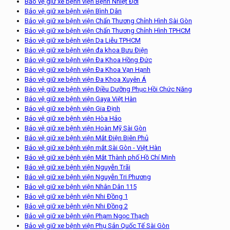
Bảo vệ giữ xe bệnh viện Bệnh Nhiệt Đới
Bảo vệ giữ xe bệnh viện Bình Dân
Bảo vệ giữ xe bệnh viện Chấn Thương Chỉnh Hình Sài Gòn
Bảo vệ giữ xe bệnh viện Chấn Thương Chỉnh Hình TPHCM
Bảo vệ giữ xe bệnh viện Da Liễu TPHCM
Bảo vệ giữ xe bệnh viện đa khoa Bưu Điện
Bảo vệ giữ xe bệnh viện Đa Khoa Hồng Đức
Bảo vệ giữ xe bệnh viện Đa Khoa Vạn Hạnh
Bảo vệ giữ xe bệnh viện Đa Khoa Xuyên Á
Bảo vệ giữ xe bệnh viện Điều Dưỡng Phục Hồi Chức Năng
Bảo vệ giữ xe bệnh viện Gaya Việt Hàn
Bảo vệ giữ xe bệnh viện Gia Định
Bảo vệ giữ xe bệnh viện Hòa Hảo
Bảo vệ giữ xe bệnh viện Hoàn Mỹ Sài Gòn
Bảo vệ giữ xe bệnh viện Mắt Điện Biên Phủ
Bảo vệ giữ xe bệnh viện mắt Sài Gòn - Việt Hàn
Bảo vệ giữ xe bệnh viện Mắt Thành phố Hồ Chí Minh
Bảo vệ giữ xe bệnh viện Nguyễn Trãi
Bảo vệ giữ xe bệnh viện Nguyễn Tri Phương
Bảo vệ giữ xe bệnh viện Nhân Dân 115
Bảo vệ giữ xe bệnh viện Nhi Đồng 1
Bảo vệ giữ xe bệnh viện Nhi Đồng 2
Bảo vệ giữ xe bệnh viện Phạm Ngọc Thạch
Bảo vệ giữ xe bệnh viện Phụ Sản Quốc Tế Sài Gòn