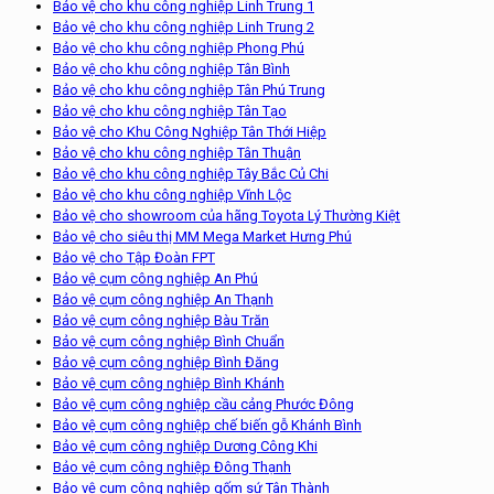
Bảo vệ cho khu công nghiệp Linh Trung 1
Bảo vệ cho khu công nghiệp Linh Trung 2
Bảo vệ cho khu công nghiệp Phong Phú
Bảo vệ cho khu công nghiệp Tân Bình
Bảo vệ cho khu công nghiệp Tân Phú Trung
Bảo vệ cho khu công nghiệp Tân Tạo
Bảo vệ cho Khu Công Nghiệp Tân Thới Hiệp
Bảo vệ cho khu công nghiệp Tân Thuận
Bảo vệ cho khu công nghiệp Tây Bắc Củ Chi
Bảo vệ cho khu công nghiệp Vĩnh Lộc
Bảo vệ cho showroom của hãng Toyota Lý Thường Kiệt
Bảo vệ cho siêu thị MM Mega Market Hưng Phú
Bảo vệ cho Tập Đoàn FPT
Bảo vệ cụm công nghiệp An Phú
Bảo vệ cụm công nghiệp An Thạnh
Bảo vệ cụm công nghiệp Bàu Trăn
Bảo vệ cụm công nghiệp Bình Chuẩn
Bảo vệ cụm công nghiệp Bình Đăng
Bảo vệ cụm công nghiệp Bình Khánh
Bảo vệ cụm công nghiệp cầu cảng Phước Đông
Bảo vệ cụm công nghiệp chế biến gỗ Khánh Bình
Bảo vệ cụm công nghiệp Dương Công Khi
Bảo vệ cụm công nghiệp Đông Thạnh
Bảo vệ cụm công nghiệp gốm sứ Tân Thành