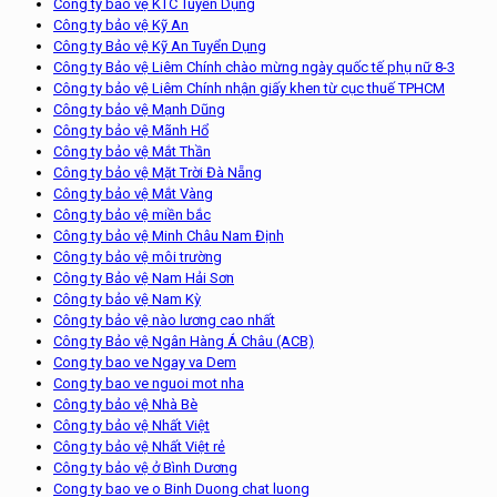
Công ty bảo vệ KTC Tuyển Dụng
Công ty bảo vệ Kỹ An
Công ty Bảo vệ Kỹ An Tuyển Dụng
Công ty Bảo vệ Liêm Chính chào mừng ngày quốc tế phụ nữ 8-3
Công ty bảo vệ Liêm Chính nhận giấy khen từ cục thuế TPHCM
Công ty bảo vệ Mạnh Dũng
Công ty bảo vệ Mãnh Hổ
Công ty bảo vệ Mắt Thần
Công ty bảo vệ Mặt Trời Đà Nẵng
Công ty bảo vệ Mắt Vàng
Công ty bảo vệ miền bắc
Công ty bảo vệ Minh Châu Nam Định
Công ty bảo vệ môi trường
Công ty Bảo vệ Nam Hải Sơn
Công ty bảo vệ Nam Kỳ
Công ty bảo vệ nào lương cao nhất
Công ty Bảo vệ Ngân Hàng Á Châu (ACB)
Cong ty bao ve Ngay va Dem
Cong ty bao ve nguoi mot nha
Công ty bảo vệ Nhà Bè
Công ty bảo vệ Nhất Việt
Công ty bảo vệ Nhất Việt rẻ
Công ty bảo vệ ở Bình Dương
Cong ty bao ve o Binh Duong chat luong