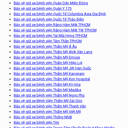
Bảo vệ giữ xe bệnh viện Quân Dân Miền Đông
Bảo vệ giữ xe bệnh viện Quân Y 175
Bảo vệ giữ xe bệnh viện Quốc Tế Columbia Asia Gia Định
Bảo vệ giữ xe bệnh viện Quốc Tế Thảo Điền
Bảo vệ giữ xe bệnh viện Răng Hàm Mặt TPHCM
Bảo vệ giữ xe bệnh viện Răng Hàm Mặt TW TPHCM
Bảo vệ giữ xe bệnh viện Tai Mũi Họng TPHCM
Bảo vệ giữ xe bệnh viện Tâm Thần TPHCM
Bảo vệ giữ xe bệnh viện Thẩm Mỹ Á Âu
Bảo vệ giữ xe bệnh viện Thẩm Mỹ AVA Văn Lang
Bảo vệ giữ xe bệnh viện Thẩm Mỹ Emcas
Bảo vệ giữ xe bệnh viện Thẩm Mỹ Hiệp Lợi
Bảo vệ giữ xe bệnh viện Thẩm Mỹ JW Hàn Quốc
Bảo vệ giữ xe bệnh viện Thẩm Mỹ Kangnam
Bảo vệ giữ xe bệnh viện Thẩm Mỹ Kim Hospital
Bảo vệ giữ xe bệnh viện Thẩm Mỹ Kỳ Hòa
Bảo vệ giữ xe bệnh viện Thẩm Mỹ Medika
Bảo vệ giữ xe bệnh viện Thẩm Mỹ Ngọc Phú
Bảo vệ giữ xe Bệnh Viện Thẩm Mỹ Sài Gòn
Bảo vệ giữ xe bệnh viện Thẩm Mỹ Thanh Vân
Bảo vệ giữ xe bệnh viện Thẩm Mỹ Việt Mỹ
Bảo vệ giữ xe bệnh viện Thống Nhất
Bảo vệ giữ xe bệnh viện Tim
Bảo vệ giữ xe bệnh viện Trung Tâm Chuẩn Đoán Y Khoa Medic