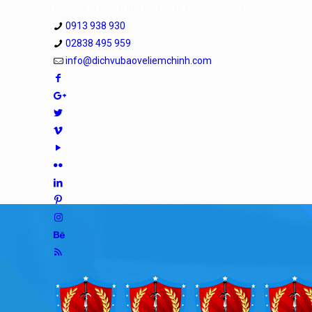
CÔNG TY TNHH DỊCH VỤ BẢO VỆ LIÊM CHÍNH
0913 938 930
02838 495 959
info@dichvubaoveliemchinh.com