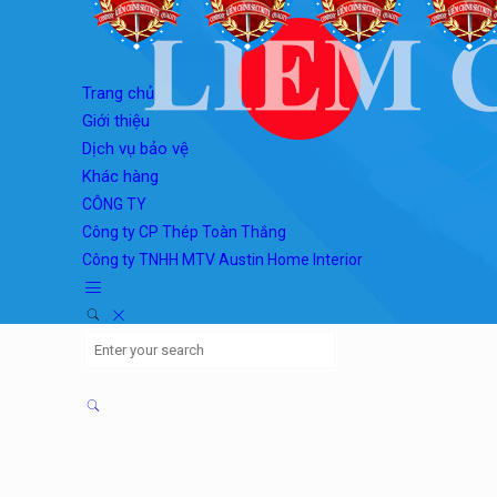
Trang chủ
Giới thiệu
Dịch vụ bảo vệ
Khác hàng
CÔNG TY
Công ty CP Thép Toàn Thắng
Công ty TNHH MTV Austin Home Interior