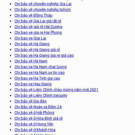
Cty bảo vệ chuyên nghiệp Gia Lai
Cty bảo vệ chuyên nghiệp tphcm
Cty bảo vệ Đồng Tháp
Cty bảo vệ Gia Lai giá rất rẻ
Cty bảo vệ giá rẻ Hải Dương
Cty bao ve gia re Hai Phong
Cty bao ve Giai Lai
Cty bảo vệ Hà Giang
Cty bảo vệ Hà Giang giá rẻ
Cty bao ve Ha Giang gia re giá cao
Cty bảo vệ Hà Nam
Cty bao ve Ha Nam chat luong
Cty bao ve Ha Nam uy tin cao
Cty bao ve Ha Tinh gia cao
Cty bao ve Hau Giang
Cty bảo vệ Liêm Chính chào mừng năm mới 2021
Cty bảo vệ Liêm Chính Security
Cty bảo vệ lừa đảo
Cty Bảo vệ Ngày và Đêm 24
Cty bảo vệ ở Hải Phòng
Cty bảo vệ ở Hòa Bình giá rẻ
Cty bảo vệ ở Hưng Yên
Cty bảo vệ ở Khánh Hòa