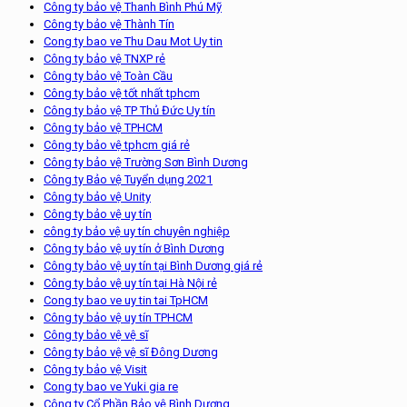
Công ty bảo vệ Thanh Bình Phú Mỹ
Công ty bảo vệ Thành Tín
Cong ty bao ve Thu Dau Mot Uy tin
Công ty bảo vệ TNXP rẻ
Công ty bảo vệ Toàn Cầu
Công ty bảo vệ tốt nhất tphcm
Công ty bảo vệ TP Thủ Đức Uy tín
Công ty bảo vệ TPHCM
Công ty bảo vệ tphcm giá rẻ
Công ty bảo vệ Trường Sơn Bình Dương
Công ty Bảo vệ Tuyển dụng 2021
Công ty bảo vệ Unity
Công ty bảo vệ uy tín
công ty bảo vệ uy tín chuyên nghiệp
Công ty bảo vệ uy tín ở Bình Dương
Công ty bảo vệ uy tín tại Bình Dương giá rẻ
Công ty bảo vệ uy tín tại Hà Nội rẻ
Cong ty bao ve uy tin tai TpHCM
Công ty bảo vệ uy tín TPHCM
Công ty bảo vệ vệ sĩ
Công ty bảo vệ vệ sĩ Đông Dương
Công ty bảo vệ Visit
Cong ty bao ve Yuki gia re
Công ty Cổ Phần Bảo vệ Bình Dương