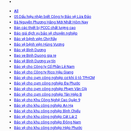
All
05 Dấu hiệu nhận biết Công ty Bảo vệ Lừa Đảo
Bà Nguyễn Phương Hằng Mới Nhất Hôm Nay
Bán các thiết bị PCCC chất lượng cao
Báo giá dịch vụ bảo vệ chuyên nghiệp
Bảo vệ bệnh viện Chợ Rẫy
Bảo vệ bệnh viện Hùng Vương
Bảo vệ Bình Dương
Bao ve Binh Duong gia re
Bảo vệ Bình Dương uy tín
Bảo vệ cho Công ty Cổ Phần Lê Nam
Bảo vệ cho Công ty Rico Hậu Giang
Bảo vệ cho cụm công nghiệp cơ khí ô tô TPHCM
Bảo vệ cho cụm công nghiệp Đa Phước
Bảo vệ cho cụm công nghiệp Phạm Văn Cội
Bảo vệ cho cụm công nghiệp Tân Hiệp B
Bảo vệ cho Khu Công Nghệ Cao Quận 9
Bảo vệ cho khu công nghiệp An Hạ
Bảo vệ cho khu công nghiệp Bình Chiểu
Bảo vệ cho khu công nghiệp Cát Lái 2
Bảo vệ cho khu công nghiệp Đông Nam
Bảo vệ cho khu công nghiệp Hiệp Phước