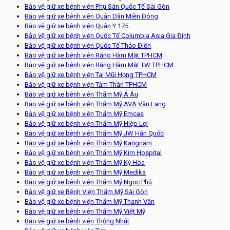
Bảo vệ giữ xe bệnh viện Phụ Sản Quốc Tế Sài Gòn
Bảo vệ giữ xe bệnh viện Quân Dân Miền Đông
Bảo vệ giữ xe bệnh viện Quân Y 175
Bảo vệ giữ xe bệnh viện Quốc Tế Columbia Asia Gia Định
Bảo vệ giữ xe bệnh viện Quốc Tế Thảo Điền
Bảo vệ giữ xe bệnh viện Răng Hàm Mặt TPHCM
Bảo vệ giữ xe bệnh viện Răng Hàm Mặt TW TPHCM
Bảo vệ giữ xe bệnh viện Tai Mũi Họng TPHCM
Bảo vệ giữ xe bệnh viện Tâm Thần TPHCM
Bảo vệ giữ xe bệnh viện Thẩm Mỹ Á Âu
Bảo vệ giữ xe bệnh viện Thẩm Mỹ AVA Văn Lang
Bảo vệ giữ xe bệnh viện Thẩm Mỹ Emcas
Bảo vệ giữ xe bệnh viện Thẩm Mỹ Hiệp Lợi
Bảo vệ giữ xe bệnh viện Thẩm Mỹ JW Hàn Quốc
Bảo vệ giữ xe bệnh viện Thẩm Mỹ Kangnam
Bảo vệ giữ xe bệnh viện Thẩm Mỹ Kim Hospital
Bảo vệ giữ xe bệnh viện Thẩm Mỹ Kỳ Hòa
Bảo vệ giữ xe bệnh viện Thẩm Mỹ Medika
Bảo vệ giữ xe bệnh viện Thẩm Mỹ Ngọc Phú
Bảo vệ giữ xe Bệnh Viện Thẩm Mỹ Sài Gòn
Bảo vệ giữ xe bệnh viện Thẩm Mỹ Thanh Vân
Bảo vệ giữ xe bệnh viện Thẩm Mỹ Việt Mỹ
Bảo vệ giữ xe bệnh viện Thống Nhất