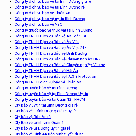
Công ty dịch vụ bảo vệ tại Bình Dương giá rẻ
Công ty dịch vụ bảo vệ tại Bình Dương rẻ
Công ty dịch vụ bảo vệ Thiên Ân
Công ty dịch vụ bảo vệ uy tín Bình Dương
Công ty dịch vụ bảo vệ VSC
Công ty thuốc bảo vệ thực vật tại Bình Dương
Công ty TNHH Dịch vụ Bảo vệ An Toàn ISP
Công ty TNHH Dịch vụ Bảo vệ Âu Việt
Công ty TNHH Dịch vụ Bảo vệ Âu Việt 247
Công ty TNHH Dịch vụ Bảo vệ Bình Dương
Công ty TNHH Dịch vụ Bảo vệ Chuyên nghiệp HNK
Công ty TNHH Dịch vụ Bảo vệ Chuyên nghiệp Vinase
Công ty TNHH Dịch vụ Bảo vệ Hải Âu
Công ty TNHH Dịch vụ Bảo vệ I.A.S 8 Protection
Công ty TNHH dịch vụ bảo vệ Thiên Ân
Công ty tuyển bảo vệ tại Bình Dương
Công ty tuyển bảo vệ tại Bình Dương Uy tín
Công ty tuyển bảo vệ tại Quận 12 TPHCM
Cty bảo v uy tín tại Bình Dương giá rẻ
Cty bảo vệ - Bình Dương giá rẻ uy tín
Cty bảo vệ Bảo An rẻ
Cty Bảo vệ bệnh viện Quận 1
Cty bảo vệ Bì Dương uy tín giá rẻ
Cty bảo vệ Bình An Bắc Ninh tuyển dụng