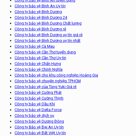
Công ty bảo vệ Bình An tuyển dụng
Công ty bảo vệ Bình An Uy tín
Công ty bảo vệ Bình Dương
Công ty bảo vệ Bình Dương 24
Công ty bảo vệ Bình Dương Chất lượng
Công ty bảo vệ Bình Dương rẻ
Công ty bảo vệ Bình Dương uy tín giá rẻ
Công ty bảo vệ Bình Dương uy tín nhất
Công ty bảo vệ Cà Mau
Công ty bảo vệ Cần Thơ tuyển dụng
Công ty bảo vệ Cần Thơ Uy tín
Công ty bảo vệ Chấn Hưng
Công ty bảo vệ Chính Nghĩa
Công ty bảo vệ cho khu công nghiệp Hoàng Gia
Công ty bảo vệ chuyên nghiệp TPHCM
Công ty bảo vệ của Tùng Yuki Giá rẻ
Công ty bảo vệ Cường Phát
Công ty bảo vệ Cường Thịnh
Công ty bảo vệ Dầu Khí
Công ty bảo vệ Delta Force
Công ty bảo vệ dịch vụ
Công ty bảo vệ Dương Đông
Công ty Bảo vệ Đại An Uy tín
Công ty bảo vệ Đất Việt Uy tín