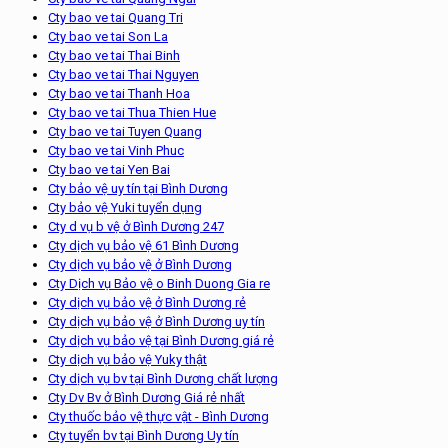
Cty bao ve tai Quang Tri
Cty bao ve tai Son La
Cty bao ve tai Thai Binh
Cty bao ve tai Thai Nguyen
Cty bao ve tai Thanh Hoa
Cty bao ve tai Thua Thien Hue
Cty bao ve tai Tuyen Quang
Cty bao ve tai Vinh Phuc
Cty bao ve tai Yen Bai
Cty bảo vệ uy tín tại Bình Dương
Cty bảo vệ Yuki tuyển dụng
Cty d vụ b vệ ở Bình Dương 247
Cty dịch vụ bảo vệ 61 Bình Dương
Cty dịch vụ bảo vệ ở Bình Dương
Cty Dịch vụ Bảo vệ o Binh Duong Gia re
Cty dịch vụ bảo vệ ở Bình Dương rẻ
Cty dịch vụ bảo vệ ở Bình Dương uy tín
Cty dịch vụ bảo vệ tại Bình Dương giá rẻ
Cty dịch vụ bảo vệ Yuky thật
Cty dịch vụ bv tại Bình Dương chất lượng
Cty Dv Bv ở Bình Dương Giá rẻ nhất
Cty thuốc bảo vệ thực vật - Bình Dương
Cty tuyển bv tại Bình Dương Uy tín