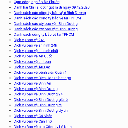
Cụm công nghiệp Đa Phước
Danh hài Chí Tài đột ngột ra đi ngày 09.12.2020
Danh sách các công ty bảo vệ ở Bình Dương
Danh sách các công ty bảo vệ tại TPHCM
Danh sách các cty bảo vệ - Bình Dương
Danh sách các cty bảo vệ t Bình Dương
Danh sách công ty bảo vệ tại TPHCM
Dịch vụ bảo vệ 24h
Dịch vụ bảo vệ an ninh 24h
Dịch vụ bảo vệ an ninh nhất
Dịch vụ bảo vệ An Quốc
Dịch vụ bảo vệ an toàn
Dịch vụ bảo vệ Âu Lạc
Dịch vụ bảo vệ bệnh viện Quận 1
Dich vu bao ve Bien Hoa re bat ngo
Dịch vụ bảo vệ Bình An
Dịch vụ bảo vệ Bình Dương
Dịch vụ bảo vệ Bình Dương 24
Dịch vụ bảo vệ Bình Dương giá rẻ
Dịch vụ bảo vệ Bình Dương rẻ
Dịch vụ bảo vệ Bình Dương Uy tín
Dịch vụ bảo vệ Cá Nhân
Dịch vụ bảo vệ Cần Thơ
Dịch vụ Bảo vệ cho Công ty Lê Nam