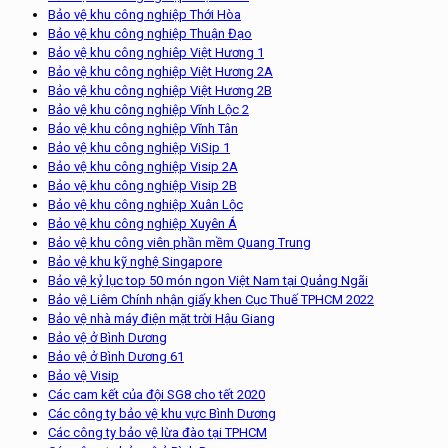
Bảo vệ khu công nghiệp Thới Hòa
Bảo vệ khu công nghiệp Thuận Đạo
Bảo vệ khu công nghiêp Việt Hương 1
Bảo vệ khu công nghiệp Việt Hương 2A
Bảo vệ khu công nghiệp Việt Hương 2B
Bảo vệ khu công nghiệp Vĩnh Lộc 2
Bảo vệ khu công nghiệp Vĩnh Tân
Bảo vệ khu công nghiệp ViSip 1
Bảo vệ khu công nghiệp Visip 2A
Bảo vệ khu công nghiệp Visip 2B
Bảo vệ khu công nghiệp Xuân Lộc
Bảo vệ khu công nghiệp Xuyên Á
Bảo vệ khu công viên phần mềm Quang Trung
Bảo vệ khu kỹ nghệ Singapore
Bảo vệ kỷ lục top 50 món ngon Việt Nam tại Quảng Ngãi
Bảo vệ Liêm Chính nhận giấy khen Cục Thuế TPHCM 2022
Bảo vệ nhà máy điện mặt trời Hậu Giang
Bảo vệ ở Bình Dương
Bảo vệ ở Bình Dương 61
Bảo vệ Visip
Các cam kết của đội SG8 cho tết 2020
Các công ty bảo vệ khu vực Bình Dương
Các công ty bảo vệ lừa đào tại TPHCM