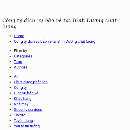
Công ty dịch vụ bảo vệ tại Bình Dương chất
lượng
Home
Công ty dịch vụ bảo vệ tại Bình Dương chất lượng
Filter by
Categories
Tags
Authors
All
Chưa được phân loại
Công ty
Dịch vụ bảo vệ
Khác hàng
Nhà máy
Security services
Tin tức
Tuyển dụng
Yếu tố tin tưởng