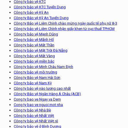
Công ty bảo vệ KTC
Công ty bảo vệ KTC Tuyển Dụng
Công ty bảo vệ Kỹ An
Công ty Bảo vệ Kỹ An Tuyển Dụng
Công ty Bảo vệ Liêm Chính chào mừng ngày quốc tế phụ nữ 8-3
Công ty bảo vệ Liêm Chính nhận giấy khen từ cục thuế TPHCM
Công ty bảo vệ Mạnh Dũng
Công ty bảo vệ Mãnh Hổ
Công ty bảo vệ Mắt Thần
Công ty bảo vệ Mặt Trời Đà Nẵng
Công ty bảo vệ Mắt Vàng
Công ty bảo vệ miền bắc
Công ty bảo vệ Minh Châu Nam Định
Công ty bảo vệ môi trường
Công ty Bảo vệ Nam Hải Sơn
Công ty bảo vệ Nam Kỳ
Công ty bảo vệ nào lương cao nhất
Công ty Bảo vệ Ngân Hàng Á Châu (ACB)
Cong ty bao ve Ngay va Dem
Cong ty bao ve nguoi mot nha
Công ty bảo vệ Nhà Bè
Công ty bảo vệ Nhất Việt
Công ty bảo vệ Nhất Việt rẻ
Công ty bảo vệ ở Bình Dương