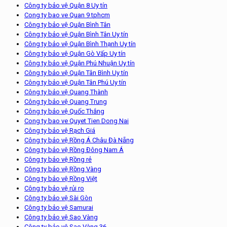
Công ty bảo vệ Quận 8 Uy tín
Cong ty bao ve Quan 9 tphcm
Công ty bảo vệ Quận Bình Tân
Công ty bảo vệ Quận Bình Tân Uy tín
Công ty bảo vệ Quận Bình Thạnh Uy tín
Công ty bảo vệ Quận Gò Vấp Uy tín
Công ty bảo vệ Quận Phú Nhuận Uy tín
Công ty bảo vệ Quận Tân Bình Uy tín
Công ty bảo vệ Quận Tân Phú Uy tín
Công ty bảo vệ Quang Thành
Công ty bảo vệ Quang Trung
Công ty bảo vệ Quốc Thắng
Cong ty bao ve Quyet Tien Dong Nai
Công ty bảo vệ Rạch Giá
Công ty bảo vệ Rồng Á Châu Đà Nẵng
Công ty bảo vệ Rồng Đông Nam Á
Công ty bảo vệ Rồng rẻ
Công ty bảo vệ Rồng Vàng
Công ty bảo vệ Rồng Việt
Công ty bảo vệ rủi ro
Công ty bảo vệ Sài Gòn
Công ty bảo vệ Samurai
Công ty bảo vệ Sao Vàng
Công ty bảo vệ Sao Vàng 36