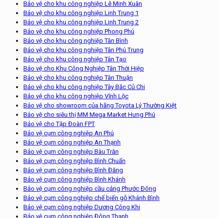
Bảo vệ cho khu công nghiệp Lê Minh Xuân
Bảo vệ cho khu công nghiệp Linh Trung 1
Bảo vệ cho khu công nghiệp Linh Trung 2
Bảo vệ cho khu công nghiệp Phong Phú
Bảo vệ cho khu công nghiệp Tân Bình
Bảo vệ cho khu công nghiệp Tân Phú Trung
Bảo vệ cho khu công nghiệp Tân Tạo
Bảo vệ cho Khu Công Nghiệp Tân Thới Hiệp
Bảo vệ cho khu công nghiệp Tân Thuận
Bảo vệ cho khu công nghiệp Tây Bắc Củ Chi
Bảo vệ cho khu công nghiệp Vĩnh Lộc
Bảo vệ cho showroom của hãng Toyota Lý Thường Kiệt
Bảo vệ cho siêu thị MM Mega Market Hưng Phú
Bảo vệ cho Tập Đoàn FPT
Bảo vệ cụm công nghiệp An Phú
Bảo vệ cụm công nghiệp An Thạnh
Bảo vệ cụm công nghiệp Bàu Trăn
Bảo vệ cụm công nghiệp Bình Chuẩn
Bảo vệ cụm công nghiệp Bình Đăng
Bảo vệ cụm công nghiệp Bình Khánh
Bảo vệ cụm công nghiệp cầu cảng Phước Đông
Bảo vệ cụm công nghiệp chế biến gỗ Khánh Bình
Bảo vệ cụm công nghiệp Dương Công Khi
Bảo vệ cụm công nghiệp Đông Thạnh