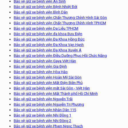
Bảo vệ giữ xe bệnh viện An Sinh
Bảo vệ giữ xe bệnh viện Bệnh Nhiệt Đới
Bảo vệ giữ xe bệnh viện Bình Dân
Bảo vệ giữ xe bệnh viện Chấn Thương Chỉnh Hình Sài Gòn
Bảo vệ giữ xe bệnh viện Chấn Thương Chỉnh Hình TPHCM
Bảo vệ giữ xe bệnh viện Da Liễu TPHCM
Bảo vệ giữ xe bệnh viện đa khoa Bưu Điện
Bảo vệ giữ xe bệnh viện Đa Khoa Hồng Đức
Bảo vệ giữ xe bệnh viện Đa Khoa Vạn Hạnh
Bảo vệ giữ xe bệnh viện Đa Khoa Xuyên Á
Bảo vệ giữ xe bệnh viện Điều Dưỡng Phục Hồi Chức Năng
Bảo vệ giữ xe bệnh viện Gaya Việt Hàn
Bảo vệ giữ xe bệnh viện Gia Định
Bảo vệ giữ xe bệnh viện Hòa Hảo
Bảo vệ giữ xe bệnh viện Hoàn Mỹ Sài Gòn
Bảo vệ giữ xe bệnh viện Mắt Điện Biên Phủ
Bảo vệ giữ xe bệnh viện mắt Sài Gòn - Việt Hàn
Bảo vệ giữ xe bệnh viện Mắt Thành phố Hồ Chí Minh
Bảo vệ giữ xe bệnh viện Nguyễn Trãi
Bảo vệ giữ xe bệnh viện Nguyễn Tri Phương
Bảo vệ giữ xe bệnh viện Nhân Dân 115
Bảo vệ giữ xe bệnh viện Nhi Đồng 1
Bảo vệ giữ xe bệnh viện Nhi Đồng 2
Bảo vệ giữ xe bệnh viện Phạm Ngọc Thạch