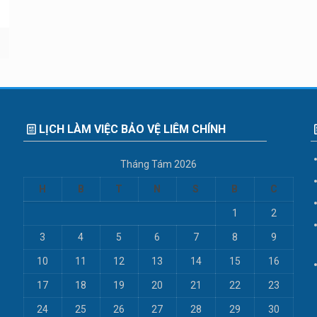
LỊCH LÀM VIỆC BẢO VỆ LIÊM CHÍNH
Tháng Tám 2026
H
B
T
N
S
B
C
1
2
3
4
5
6
7
8
9
10
11
12
13
14
15
16
17
18
19
20
21
22
23
24
25
26
27
28
29
30