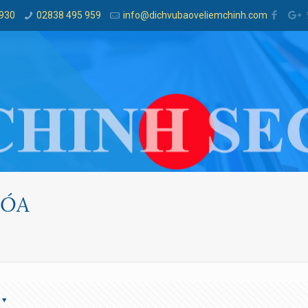
 930
02838 495 959
info@dichvubaoveliemchinh.com
HÓA