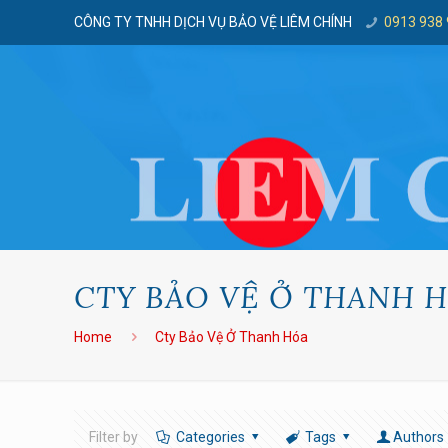
CÔNG TY TNHH DỊCH VỤ BẢO VỆ LIÊM CHÍNH
0913 938
CTY BẢO VỆ Ở THANH 
Home
Cty Bảo Vệ Ở Thanh Hóa
Filter by
Categories
Tags
Authors