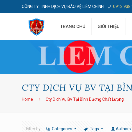
CÔNG TY TNHH DỊCH VỤ BẢO VỆ LIÊM CHÍNH
0913 938
TRANG CHỦ
GIỚI THIỆU
CTY DỊCH VỤ BV TẠI B
Home
Cty Dịch Vụ Bv Tại Bình Dương Chất Lượng
Filter by
Categories
Tags
Authors