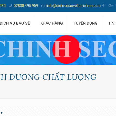
 930
02838 495 959
info@dichvubaoveliemchinh.com
DỊCH VỤ BẢO VỆ
KHÁC HÀNG
TUYỂN DỤNG
TIN
ÌNH DƯƠNG CHẤT LƯỢNG