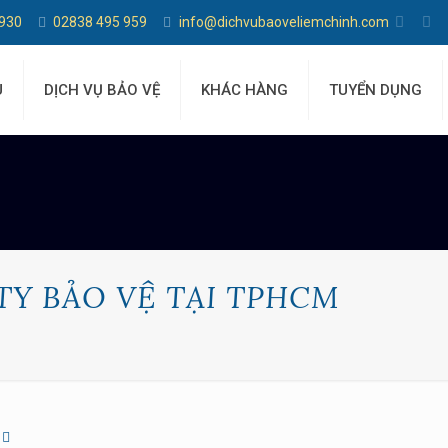
 930
02838 495 959
info@dichvubaoveliemchinh.com
U
DỊCH VỤ BẢO VỆ
KHÁC HÀNG
TUYỂN DỤNG
TY BẢO VỆ TẠI TPHCM