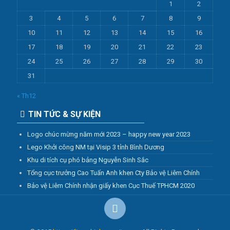
1
2
3
4
5
6
7
8
9
10
11
12
13
14
15
16
17
18
19
20
21
22
23
24
25
26
27
28
29
30
31
« Th12
TIN TỨC & SỰ KIỆN
Logo chúc mừng năm mới 2023 – happy new year 2023
Lego Khởi công NM tại Visip 3 tỉnh Bình Dương
Khu di tích cụ phó bảng Nguyễn Sinh Sắc
Tổng cục trưởng Cao Tuấn Anh khen Cty Bảo vệ Liêm Chính
Bảo vệ Liêm Chính nhận giấy khen Cục Thuế TPHCM 2020