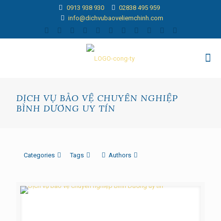
0913 938 930
02838 495 959
info@dichvubaoveliemchinh.com
DỊCH VỤ BẢO VỆ CHUYÊN NGHIỆP
BÌNH DƯƠNG UY TÍN
Categories
Tags
Authors