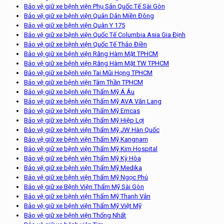
Bảo vệ giữ xe bệnh viện Phụ Sản Quốc Tế Sài Gòn
Bảo vệ giữ xe bệnh viện Quân Dân Miền Đông
Bảo vệ giữ xe bệnh viện Quân Y 175
Bảo vệ giữ xe bệnh viện Quốc Tế Columbia Asia Gia Định
Bảo vệ giữ xe bệnh viện Quốc Tế Thảo Điền
Bảo vệ giữ xe bệnh viện Răng Hàm Mặt TPHCM
Bảo vệ giữ xe bệnh viện Răng Hàm Mặt TW TPHCM
Bảo vệ giữ xe bệnh viện Tai Mũi Họng TPHCM
Bảo vệ giữ xe bệnh viện Tâm Thần TPHCM
Bảo vệ giữ xe bệnh viện Thẩm Mỹ Á Âu
Bảo vệ giữ xe bệnh viện Thẩm Mỹ AVA Văn Lang
Bảo vệ giữ xe bệnh viện Thẩm Mỹ Emcas
Bảo vệ giữ xe bệnh viện Thẩm Mỹ Hiệp Lợi
Bảo vệ giữ xe bệnh viện Thẩm Mỹ JW Hàn Quốc
Bảo vệ giữ xe bệnh viện Thẩm Mỹ Kangnam
Bảo vệ giữ xe bệnh viện Thẩm Mỹ Kim Hospital
Bảo vệ giữ xe bệnh viện Thẩm Mỹ Kỳ Hòa
Bảo vệ giữ xe bệnh viện Thẩm Mỹ Medika
Bảo vệ giữ xe bệnh viện Thẩm Mỹ Ngọc Phú
Bảo vệ giữ xe Bệnh Viện Thẩm Mỹ Sài Gòn
Bảo vệ giữ xe bệnh viện Thẩm Mỹ Thanh Vân
Bảo vệ giữ xe bệnh viện Thẩm Mỹ Việt Mỹ
Bảo vệ giữ xe bệnh viện Thống Nhất