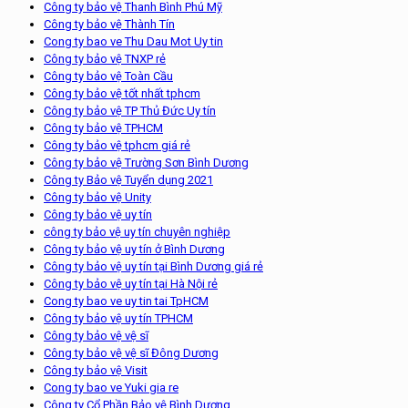
Công ty bảo vệ Thanh Bình Phú Mỹ
Công ty bảo vệ Thành Tín
Cong ty bao ve Thu Dau Mot Uy tin
Công ty bảo vệ TNXP rẻ
Công ty bảo vệ Toàn Cầu
Công ty bảo vệ tốt nhất tphcm
Công ty bảo vệ TP Thủ Đức Uy tín
Công ty bảo vệ TPHCM
Công ty bảo vệ tphcm giá rẻ
Công ty bảo vệ Trường Sơn Bình Dương
Công ty Bảo vệ Tuyển dụng 2021
Công ty bảo vệ Unity
Công ty bảo vệ uy tín
công ty bảo vệ uy tín chuyên nghiệp
Công ty bảo vệ uy tín ở Bình Dương
Công ty bảo vệ uy tín tại Bình Dương giá rẻ
Công ty bảo vệ uy tín tại Hà Nội rẻ
Cong ty bao ve uy tin tai TpHCM
Công ty bảo vệ uy tín TPHCM
Công ty bảo vệ vệ sĩ
Công ty bảo vệ vệ sĩ Đông Dương
Công ty bảo vệ Visit
Cong ty bao ve Yuki gia re
Công ty Cổ Phần Bảo vệ Bình Dương