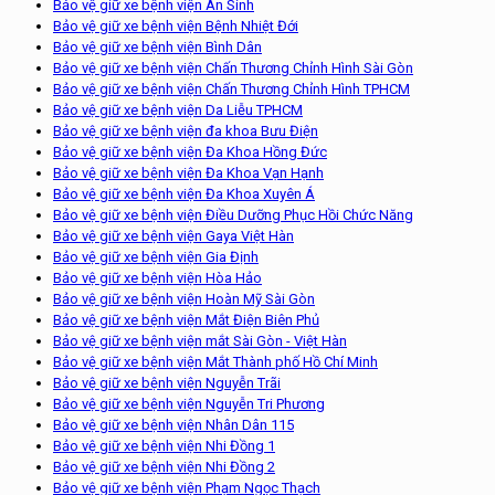
Bảo vệ giữ xe bệnh viện An Sinh
Bảo vệ giữ xe bệnh viện Bệnh Nhiệt Đới
Bảo vệ giữ xe bệnh viện Bình Dân
Bảo vệ giữ xe bệnh viện Chấn Thương Chỉnh Hình Sài Gòn
Bảo vệ giữ xe bệnh viện Chấn Thương Chỉnh Hình TPHCM
Bảo vệ giữ xe bệnh viện Da Liễu TPHCM
Bảo vệ giữ xe bệnh viện đa khoa Bưu Điện
Bảo vệ giữ xe bệnh viện Đa Khoa Hồng Đức
Bảo vệ giữ xe bệnh viện Đa Khoa Vạn Hạnh
Bảo vệ giữ xe bệnh viện Đa Khoa Xuyên Á
Bảo vệ giữ xe bệnh viện Điều Dưỡng Phục Hồi Chức Năng
Bảo vệ giữ xe bệnh viện Gaya Việt Hàn
Bảo vệ giữ xe bệnh viện Gia Định
Bảo vệ giữ xe bệnh viện Hòa Hảo
Bảo vệ giữ xe bệnh viện Hoàn Mỹ Sài Gòn
Bảo vệ giữ xe bệnh viện Mắt Điện Biên Phủ
Bảo vệ giữ xe bệnh viện mắt Sài Gòn - Việt Hàn
Bảo vệ giữ xe bệnh viện Mắt Thành phố Hồ Chí Minh
Bảo vệ giữ xe bệnh viện Nguyễn Trãi
Bảo vệ giữ xe bệnh viện Nguyễn Tri Phương
Bảo vệ giữ xe bệnh viện Nhân Dân 115
Bảo vệ giữ xe bệnh viện Nhi Đồng 1
Bảo vệ giữ xe bệnh viện Nhi Đồng 2
Bảo vệ giữ xe bệnh viện Phạm Ngọc Thạch