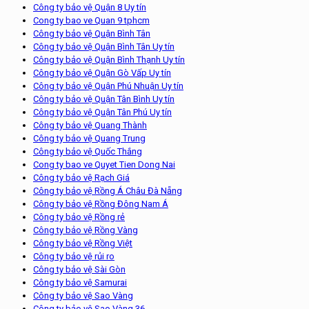
Công ty bảo vệ Quận 8 Uy tín
Cong ty bao ve Quan 9 tphcm
Công ty bảo vệ Quận Bình Tân
Công ty bảo vệ Quận Bình Tân Uy tín
Công ty bảo vệ Quận Bình Thạnh Uy tín
Công ty bảo vệ Quận Gò Vấp Uy tín
Công ty bảo vệ Quận Phú Nhuận Uy tín
Công ty bảo vệ Quận Tân Bình Uy tín
Công ty bảo vệ Quận Tân Phú Uy tín
Công ty bảo vệ Quang Thành
Công ty bảo vệ Quang Trung
Công ty bảo vệ Quốc Thắng
Cong ty bao ve Quyet Tien Dong Nai
Công ty bảo vệ Rạch Giá
Công ty bảo vệ Rồng Á Châu Đà Nẵng
Công ty bảo vệ Rồng Đông Nam Á
Công ty bảo vệ Rồng rẻ
Công ty bảo vệ Rồng Vàng
Công ty bảo vệ Rồng Việt
Công ty bảo vệ rủi ro
Công ty bảo vệ Sài Gòn
Công ty bảo vệ Samurai
Công ty bảo vệ Sao Vàng
Công ty bảo vệ Sao Vàng 36