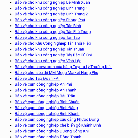
Bảo vệ cho khu công nghiệp Lê Minh Xuân
Bảo vệ cho khu công nghiệp Linh Trung 1
Bảo vệ cho khu công nghiệp Linh Trung 2
Bảo vệ cho khu công nghiệp Phong Phú
Bảo vệ cho khu công nghiệp Tân Bình
Bảo vệ cho khu công nghiệp Tân Phú Trung
Bảo vệ cho khu công nghiệp Tân Tạo
Bảo vệ cho Khu Công Nghiệp Tân Thới Hiệp
Bảo vệ cho khu công nghiệp Tân Thuận
Bảo vệ cho khu công nghiệp Tây Bắc Củ Chi
Bảo vệ cho khu công nghiệp Vĩnh Lộc
Bảo vệ cho showroom của hãng Toyota Lý Thường Kiệt
Bảo vệ cho siêu thị MM Mega Market Hưng Phú
Bảo vệ cho Tập Đoàn FPT
Bảo vệ cụm công nghiệp An Phú
Bảo vệ cụm công nghiệp An Thạnh
Bảo vệ cụm công nghiệp Bàu Trăn
Bảo vệ cụm công nghiệp Bình Chuẩn
Bảo vệ cụm công nghiệp Bình Đăng
Bảo vệ cụm công nghiệp Bình Khánh
Bảo vệ cụm công nghiệp cầu cảng Phước Đông
Bảo vệ cụm công nghiệp chế biến gỗ Khánh Bình
Bảo vệ cụm công nghiệp Dương Công Khi
Bảo vệ cụm công nghiệp Đông Thạnh