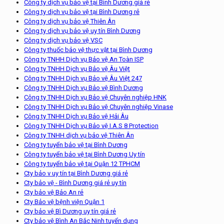
Công ty dịch vụ bảo vệ tại Bình Dương giá rẻ
Công ty dịch vụ bảo vệ tại Bình Dương rẻ
Công ty dịch vụ bảo vệ Thiên Ân
Công ty dịch vụ bảo vệ uy tín Bình Dương
Công ty dịch vụ bảo vệ VSC
Công ty thuốc bảo vệ thực vật tại Bình Dương
Công ty TNHH Dịch vụ Bảo vệ An Toàn ISP
Công ty TNHH Dịch vụ Bảo vệ Âu Việt
Công ty TNHH Dịch vụ Bảo vệ Âu Việt 247
Công ty TNHH Dịch vụ Bảo vệ Bình Dương
Công ty TNHH Dịch vụ Bảo vệ Chuyên nghiệp HNK
Công ty TNHH Dịch vụ Bảo vệ Chuyên nghiệp Vinase
Công ty TNHH Dịch vụ Bảo vệ Hải Âu
Công ty TNHH Dịch vụ Bảo vệ I.A.S 8 Protection
Công ty TNHH dịch vụ bảo vệ Thiên Ân
Công ty tuyển bảo vệ tại Bình Dương
Công ty tuyển bảo vệ tại Bình Dương Uy tín
Công ty tuyển bảo vệ tại Quận 12 TPHCM
Cty bảo v uy tín tại Bình Dương giá rẻ
Cty bảo vệ - Bình Dương giá rẻ uy tín
Cty bảo vệ Bảo An rẻ
Cty Bảo vệ bệnh viện Quận 1
Cty bảo vệ Bì Dương uy tín giá rẻ
Cty bảo vệ Bình An Bắc Ninh tuyển dụng