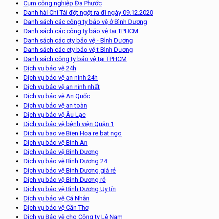
Cụm công nghiệp Đa Phước
Danh hài Chí Tài đột ngột ra đi ngày 09.12.2020
Danh sách các công ty bảo vệ ở Bình Dương
Danh sách các công ty bảo vệ tại TPHCM
Danh sách các cty bảo vệ - Bình Dương
Danh sách các cty bảo vệ t Bình Dương
Danh sách công ty bảo vệ tại TPHCM
Dịch vụ bảo vệ 24h
Dịch vụ bảo vệ an ninh 24h
Dịch vụ bảo vệ an ninh nhất
Dịch vụ bảo vệ An Quốc
Dịch vụ bảo vệ an toàn
Dịch vụ bảo vệ Âu Lạc
Dịch vụ bảo vệ bệnh viện Quận 1
Dich vu bao ve Bien Hoa re bat ngo
Dịch vụ bảo vệ Bình An
Dịch vụ bảo vệ Bình Dương
Dịch vụ bảo vệ Bình Dương 24
Dịch vụ bảo vệ Bình Dương giá rẻ
Dịch vụ bảo vệ Bình Dương rẻ
Dịch vụ bảo vệ Bình Dương Uy tín
Dịch vụ bảo vệ Cá Nhân
Dịch vụ bảo vệ Cần Thơ
Dịch vụ Bảo vệ cho Công ty Lê Nam