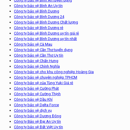
Công ty bảo vệ Bình An tuyển dụng
Công ty bảo vệ Bình An Uy tín
Công ty bảo vệ Bình Dương
Công ty bảo vệ Bình Dương 24
Công ty bảo vệ Bình Dương Chất lượng
Công ty bảo vệ Bình Dương rẻ
Công ty bảo vệ Bình Dương uy tín giá rẻ
Công ty bảo vệ Bình Dương uy tín nhất
Công ty bảo vệ Cà Mau
Công ty bảo vệ Cần Thơ tuyển dụng
Công ty bảo vệ Cần Thơ Uy tín
Công ty bảo vệ Chấn Hưng
Công ty bảo vệ Chính Nghĩa
Công ty bảo vệ cho khu công nghiệp Hoàng Gia
Công ty bảo vệ chuyên nghiệp TPHCM
Công ty bảo vệ của Tùng Yuki Giá rẻ
Công ty bảo vệ Cường Phát
Công ty bảo vệ Cường Thịnh
Công ty bảo vệ Dầu Khí
Công ty bảo vệ Delta Force
Công ty bảo vệ dịch vụ
Công ty bảo vệ Dương Đông
Công ty Bảo vệ Đại An Uy tín
Công ty bảo vệ Đất Việt Uy tín