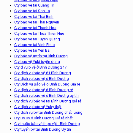
Cty bao ve tai Quang Tri
Cty bao ve tai Son La
Cty bao ve tai Thai Binh
Cty bao ve tai Thai Nguyen
Cty bao ve tai Thanh Hoa
Cty bao ve tai Thua Thien Hue
Cty bao ve tai Tuyen Quang
Cty bao ve tai Vinh Phuc
Cty bao ve tai Yen Bai
Cty bảo vệ uy tín tại Bình Dương
Cty bảo vệ Yuki tuyển dụng
Cty d vụ b vệ ở Bình Dương 247
Cty dịch vụ bảo vệ 61 Bình Dương
Cty dịch vụ bảo vệ ở Bình Dương
Cty Dịch vụ Bảo vệ o Binh Duong Gia re
Cty dịch vụ bảo vệ ở Bình Dương rẻ
Cty dịch vụ bảo vệ ở Bình Dương uy tín
Cty dịch vụ bảo vệ tại Bình Dương giá rẻ
Cty dịch vụ bảo vệ Yuky thật
Cty dịch vụ bv tại Bình Dương chất lượng
Cty Dv Bv ở Bình Dương Giá rẻ nhất
Cty thuốc bảo vệ thực vật - Bình Dương
Cty tuyển bv tại Bình Dương Uy tín