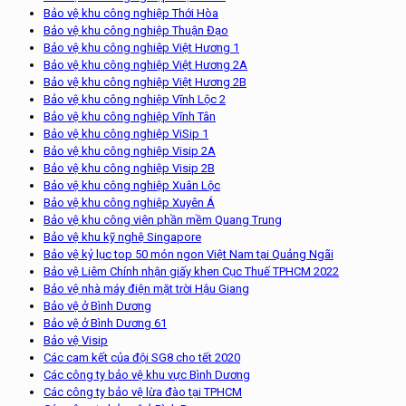
Bảo vệ khu công nghiệp Thới Hòa
Bảo vệ khu công nghiệp Thuận Đạo
Bảo vệ khu công nghiêp Việt Hương 1
Bảo vệ khu công nghiệp Việt Hương 2A
Bảo vệ khu công nghiệp Việt Hương 2B
Bảo vệ khu công nghiệp Vĩnh Lộc 2
Bảo vệ khu công nghiệp Vĩnh Tân
Bảo vệ khu công nghiệp ViSip 1
Bảo vệ khu công nghiệp Visip 2A
Bảo vệ khu công nghiệp Visip 2B
Bảo vệ khu công nghiệp Xuân Lộc
Bảo vệ khu công nghiệp Xuyên Á
Bảo vệ khu công viên phần mềm Quang Trung
Bảo vệ khu kỹ nghệ Singapore
Bảo vệ kỷ lục top 50 món ngon Việt Nam tại Quảng Ngãi
Bảo vệ Liêm Chính nhận giấy khen Cục Thuế TPHCM 2022
Bảo vệ nhà máy điện mặt trời Hậu Giang
Bảo vệ ở Bình Dương
Bảo vệ ở Bình Dương 61
Bảo vệ Visip
Các cam kết của đội SG8 cho tết 2020
Các công ty bảo vệ khu vực Bình Dương
Các công ty bảo vệ lừa đào tại TPHCM