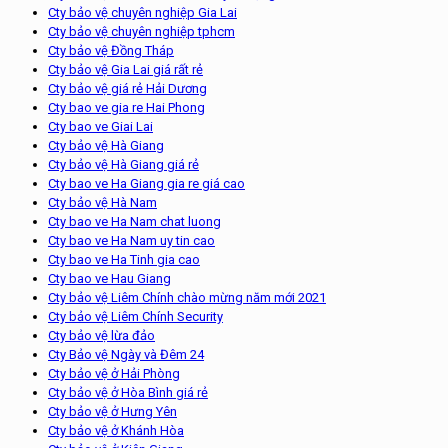
Cty bảo vệ chuyên nghiệp Gia Lai
Cty bảo vệ chuyên nghiệp tphcm
Cty bảo vệ Đồng Tháp
Cty bảo vệ Gia Lai giá rất rẻ
Cty bảo vệ giá rẻ Hải Dương
Cty bao ve gia re Hai Phong
Cty bao ve Giai Lai
Cty bảo vệ Hà Giang
Cty bảo vệ Hà Giang giá rẻ
Cty bao ve Ha Giang gia re giá cao
Cty bảo vệ Hà Nam
Cty bao ve Ha Nam chat luong
Cty bao ve Ha Nam uy tin cao
Cty bao ve Ha Tinh gia cao
Cty bao ve Hau Giang
Cty bảo vệ Liêm Chính chào mừng năm mới 2021
Cty bảo vệ Liêm Chính Security
Cty bảo vệ lừa đảo
Cty Bảo vệ Ngày và Đêm 24
Cty bảo vệ ở Hải Phòng
Cty bảo vệ ở Hòa Bình giá rẻ
Cty bảo vệ ở Hưng Yên
Cty bảo vệ ở Khánh Hòa