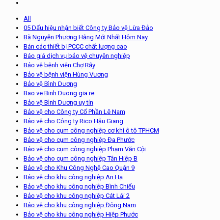
All
05 Dấu hiệu nhận biết Công ty Bảo vệ Lừa Đảo
Bà Nguyễn Phương Hằng Mới Nhất Hôm Nay
Bán các thiết bị PCCC chất lượng cao
Báo giá dịch vụ bảo vệ chuyên nghiệp
Bảo vệ bệnh viện Chợ Rẫy
Bảo vệ bệnh viện Hùng Vương
Bảo vệ Bình Dương
Bao ve Binh Duong gia re
Bảo vệ Bình Dương uy tín
Bảo vệ cho Công ty Cổ Phần Lê Nam
Bảo vệ cho Công ty Rico Hậu Giang
Bảo vệ cho cụm công nghiệp cơ khí ô tô TPHCM
Bảo vệ cho cụm công nghiệp Đa Phước
Bảo vệ cho cụm công nghiệp Phạm Văn Cội
Bảo vệ cho cụm công nghiệp Tân Hiệp B
Bảo vệ cho Khu Công Nghệ Cao Quận 9
Bảo vệ cho khu công nghiệp An Hạ
Bảo vệ cho khu công nghiệp Bình Chiểu
Bảo vệ cho khu công nghiệp Cát Lái 2
Bảo vệ cho khu công nghiệp Đông Nam
Bảo vệ cho khu công nghiệp Hiệp Phước