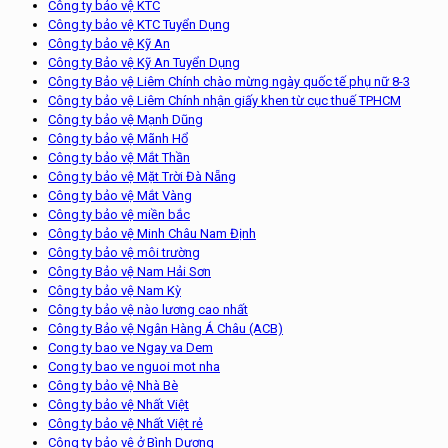
Công ty bảo vệ KTC
Công ty bảo vệ KTC Tuyển Dụng
Công ty bảo vệ Kỹ An
Công ty Bảo vệ Kỹ An Tuyển Dụng
Công ty Bảo vệ Liêm Chính chào mừng ngày quốc tế phụ nữ 8-3
Công ty bảo vệ Liêm Chính nhận giấy khen từ cục thuế TPHCM
Công ty bảo vệ Mạnh Dũng
Công ty bảo vệ Mãnh Hổ
Công ty bảo vệ Mắt Thần
Công ty bảo vệ Mặt Trời Đà Nẵng
Công ty bảo vệ Mắt Vàng
Công ty bảo vệ miền bắc
Công ty bảo vệ Minh Châu Nam Định
Công ty bảo vệ môi trường
Công ty Bảo vệ Nam Hải Sơn
Công ty bảo vệ Nam Kỳ
Công ty bảo vệ nào lương cao nhất
Công ty Bảo vệ Ngân Hàng Á Châu (ACB)
Cong ty bao ve Ngay va Dem
Cong ty bao ve nguoi mot nha
Công ty bảo vệ Nhà Bè
Công ty bảo vệ Nhất Việt
Công ty bảo vệ Nhất Việt rẻ
Công ty bảo vệ ở Bình Dương