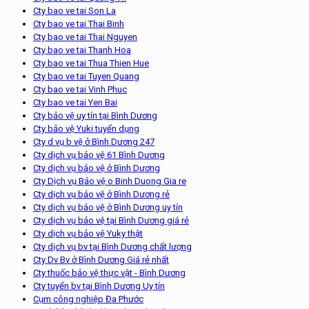
Cty bao ve tai Son La
Cty bao ve tai Thai Binh
Cty bao ve tai Thai Nguyen
Cty bao ve tai Thanh Hoa
Cty bao ve tai Thua Thien Hue
Cty bao ve tai Tuyen Quang
Cty bao ve tai Vinh Phuc
Cty bao ve tai Yen Bai
Cty bảo vệ uy tín tại Bình Dương
Cty bảo vệ Yuki tuyển dụng
Cty d vụ b vệ ở Bình Dương 247
Cty dịch vụ bảo vệ 61 Bình Dương
Cty dịch vụ bảo vệ ở Bình Dương
Cty Dịch vụ Bảo vệ o Binh Duong Gia re
Cty dịch vụ bảo vệ ở Bình Dương rẻ
Cty dịch vụ bảo vệ ở Bình Dương uy tín
Cty dịch vụ bảo vệ tại Bình Dương giá rẻ
Cty dịch vụ bảo vệ Yuky thật
Cty dịch vụ bv tại Bình Dương chất lượng
Cty Dv Bv ở Bình Dương Giá rẻ nhất
Cty thuốc bảo vệ thực vật - Bình Dương
Cty tuyển bv tại Bình Dương Uy tín
Cụm công nghiệp Đa Phước