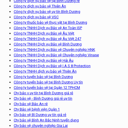
Công ty dịch vụ bảo vệ tại Bình Dương rẻ
Công ty dịch vụ bảo vệ Thiên Ân
Công ty dịch vụ bảo vệ uy tín Bình Dương
Công ty dịch vụ bảo vệ VSC
Công ty thuốc bảo vệ thực vật tại Bình Dương
Công ty TNHH Dịch vụ Bảo vệ An Toàn ISP
Công ty TNHH Dịch vụ Bảo vệ Âu Việt
Công ty TNHH Dịch vụ Bảo vệ Âu Việt 247
Công ty TNHH Dịch vụ Bảo vệ Bình Dương
Công ty TNHH Dịch vụ Bảo vệ Chuyên nghiệp HNK
Công ty TNHH Dịch vụ Bảo vệ Chuyên nghiệp Vinase
Công ty TNHH Dịch vụ Bảo vệ Hải Âu
Công ty TNHH Dịch vụ Bảo vệ I.A.S 8 Protection
Công ty TNHH dịch vụ bảo vệ Thiên Ân
Công ty tuyển bảo vệ tại Bình Dương
Công ty tuyển bảo vệ tại Bình Dương Uy tín
Công ty tuyển bảo vệ tại Quận 12 TPHCM
Cty bảo v uy tín tại Bình Dương giá rẻ
Cty bảo vệ - Bình Dương giá rẻ uy tín
Cty bảo vệ Bảo An rẻ
Cty Bảo vệ bệnh viện Quận 1
Cty bảo vệ Bì Dương uy tín giá rẻ
Cty bảo vệ Bình An Bắc Ninh tuyển dụng
Cty bảo vệ chuyên nghiệp Gia Lai