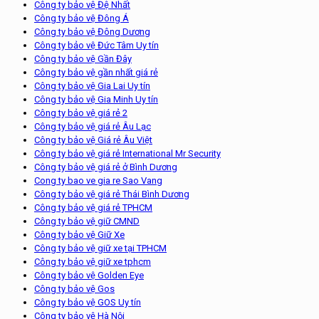
Công ty bảo vệ Đệ Nhất
Công ty bảo vệ Đông Á
Công ty bảo vệ Đông Dương
Công ty bảo vệ Đức Tâm Uy tín
Công ty bảo vệ Gần Đây
Công ty bảo vệ gần nhất giá rẻ
Công ty bảo vệ Gia Lai Uy tín
Công ty bảo vệ Gia Minh Uy tín
Công ty bảo vệ giá rẻ 2
Công ty bảo vệ giá rẻ Âu Lạc
Công ty bảo vệ Giá rẻ Âu Việt
Công ty bảo vệ giá rẻ International Mr Security
Công ty bảo vệ giá rẻ ở Bình Dương
Cong ty bao ve gia re Sao Vang
Công ty bảo vệ giá rẻ Thái Bình Dương
Công ty bảo vệ giá rẻ TPHCM
Công ty bảo vệ giữ CMND
Công ty bảo vệ Giữ Xe
Công ty bảo vệ giữ xe tại TPHCM
Công ty bảo vệ giữ xe tphcm
Công ty bảo vệ Golden Eye
Công ty bảo vệ Gos
Công ty bảo vệ GOS Uy tín
Công ty bảo vệ Hà Nội