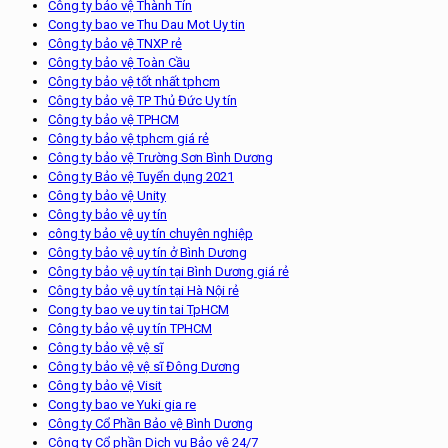
Công ty bảo vệ Thành Tín
Cong ty bao ve Thu Dau Mot Uy tin
Công ty bảo vệ TNXP rẻ
Công ty bảo vệ Toàn Cầu
Công ty bảo vệ tốt nhất tphcm
Công ty bảo vệ TP Thủ Đức Uy tín
Công ty bảo vệ TPHCM
Công ty bảo vệ tphcm giá rẻ
Công ty bảo vệ Trường Sơn Bình Dương
Công ty Bảo vệ Tuyển dụng 2021
Công ty bảo vệ Unity
Công ty bảo vệ uy tín
công ty bảo vệ uy tín chuyên nghiệp
Công ty bảo vệ uy tín ở Bình Dương
Công ty bảo vệ uy tín tại Bình Dương giá rẻ
Công ty bảo vệ uy tín tại Hà Nội rẻ
Cong ty bao ve uy tin tai TpHCM
Công ty bảo vệ uy tín TPHCM
Công ty bảo vệ vệ sĩ
Công ty bảo vệ vệ sĩ Đông Dương
Công ty bảo vệ Visit
Cong ty bao ve Yuki gia re
Công ty Cổ Phần Bảo vệ Bình Dương
Công ty Cổ phần Dịch vụ Bảo vệ 24/7