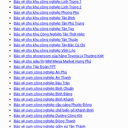
Bảo vệ cho khu công nghiệp Linh Trung 1
Bảo vệ cho khu công nghiệp Linh Trung 2
Bảo vệ cho khu công nghiệp Phong Phú
Bảo vệ cho khu công nghiệp Tân Bình
Bảo vệ cho khu công nghiệp Tân Phú Trung
Bảo vệ cho khu công nghiệp Tân Tạo
Bảo vệ cho Khu Công Nghiệp Tân Thới Hiệp
Bảo vệ cho khu công nghiệp Tân Thuận
Bảo vệ cho khu công nghiệp Tây Bắc Củ Chi
Bảo vệ cho khu công nghiệp Vĩnh Lộc
Bảo vệ cho showroom của hãng Toyota Lý Thường Kiệt
Bảo vệ cho siêu thị MM Mega Market Hưng Phú
Bảo vệ cho Tập Đoàn FPT
Bảo vệ cụm công nghiệp An Phú
Bảo vệ cụm công nghiệp An Thạnh
Bảo vệ cụm công nghiệp Bàu Trăn
Bảo vệ cụm công nghiệp Bình Chuẩn
Bảo vệ cụm công nghiệp Bình Đăng
Bảo vệ cụm công nghiệp Bình Khánh
Bảo vệ cụm công nghiệp cầu cảng Phước Đông
Bảo vệ cụm công nghiệp chế biến gỗ Khánh Bình
Bảo vệ cụm công nghiệp Dương Công Khi
Bảo vệ cụm công nghiệp Đông Thạnh
Bảo vệ cụm công nghiệp gốm sứ Tân Thành