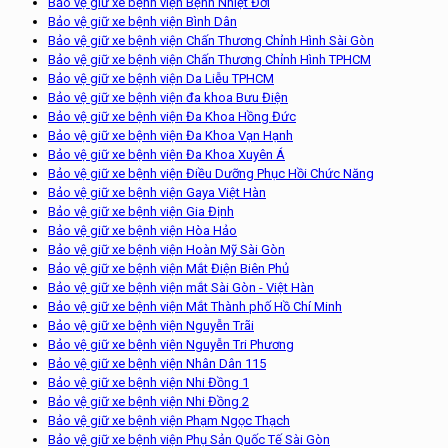
Bảo vệ giữ xe bệnh viện Bệnh Nhiệt Đới
Bảo vệ giữ xe bệnh viện Bình Dân
Bảo vệ giữ xe bệnh viện Chấn Thương Chỉnh Hình Sài Gòn
Bảo vệ giữ xe bệnh viện Chấn Thương Chỉnh Hình TPHCM
Bảo vệ giữ xe bệnh viện Da Liễu TPHCM
Bảo vệ giữ xe bệnh viện đa khoa Bưu Điện
Bảo vệ giữ xe bệnh viện Đa Khoa Hồng Đức
Bảo vệ giữ xe bệnh viện Đa Khoa Vạn Hạnh
Bảo vệ giữ xe bệnh viện Đa Khoa Xuyên Á
Bảo vệ giữ xe bệnh viện Điều Dưỡng Phục Hồi Chức Năng
Bảo vệ giữ xe bệnh viện Gaya Việt Hàn
Bảo vệ giữ xe bệnh viện Gia Định
Bảo vệ giữ xe bệnh viện Hòa Hảo
Bảo vệ giữ xe bệnh viện Hoàn Mỹ Sài Gòn
Bảo vệ giữ xe bệnh viện Mắt Điện Biên Phủ
Bảo vệ giữ xe bệnh viện mắt Sài Gòn - Việt Hàn
Bảo vệ giữ xe bệnh viện Mắt Thành phố Hồ Chí Minh
Bảo vệ giữ xe bệnh viện Nguyễn Trãi
Bảo vệ giữ xe bệnh viện Nguyễn Tri Phương
Bảo vệ giữ xe bệnh viện Nhân Dân 115
Bảo vệ giữ xe bệnh viện Nhi Đồng 1
Bảo vệ giữ xe bệnh viện Nhi Đồng 2
Bảo vệ giữ xe bệnh viện Phạm Ngọc Thạch
Bảo vệ giữ xe bệnh viện Phụ Sản Quốc Tế Sài Gòn