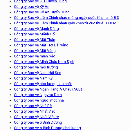
Công ty bảo vệ KTC Tuyển Dụng
Công ty bảo vệ Kỹ An
Công ty Bảo vệ Kỹ An Tuyển Dụng
Công ty Bảo vệ Liêm Chính chào mừng ngày quốc tế phụ nữ 8-3
Công ty bảo vệ Liêm Chính nhận giấy khen từ cục thuế TPHCM
Công ty bảo vệ Mạnh Dũng
Công ty bảo vệ Mãnh Hổ
Công ty bảo vệ Mắt Thần
Công ty bảo vệ Mặt Trời Đà Nẵng
Công ty bảo vệ Mắt Vàng
Công ty bảo vệ miền bắc
Công ty bảo vệ Minh Châu Nam Định
Công ty bảo vệ môi trường
Công ty Bảo vệ Nam Hải Sơn
Công ty bảo vệ Nam Kỳ
Công ty bảo vệ nào lương cao nhất
Công ty Bảo vệ Ngân Hàng Á Châu (ACB)
Cong ty bao ve Ngay va Dem
Cong ty bao ve nguoi mot nha
Công ty bảo vệ Nhà Bè
Công ty bảo vệ Nhất Việt
Công ty bảo vệ Nhất Việt rẻ
Công ty bảo vệ ở Bình Dương
Cong ty bao ve o Binh Duong chat luong