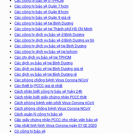
Các công ty bảo vệ ở TPHCM
Các công ty bảo vệ Quận 7 hcm
Các công ty bảo vệ Quận 8 hcm
Các công ty bảo vệ Quận 9 giá rẻ
Các công ty bảo vệ tại Bình Dương
Các công ty bảo vệ tại Thành phố Hồ Chí Minh
Các công ty dịch vụ bảo vệ ở Bình Dương
Các công ty dịch vụ bảo vệ ở Bình Dương uy tín
Các công ty dịch vụ bảo vệ tại Bình Dương
Các công ty dịch vụ bảo vệ tại tphcm
Các cty dịch vụ bảo vệ tại TPHCM
Các dịch vụ bảo vệ tại Bình Dương
Các dịch vụ bảo vệ tại Bình Dương giá rẻ
Các dịch vụ bảo vệ tại Bình Dương rẻ
Các phòng chống bệnh Virus Corona NCoV
Các thiết bị PCCC giá rẻ nhất
Cách nhận biết công ty bảo vệ Yuky 24h
Cách nhận biết giấy chứng nhận PCCC thật
Cách phòng bệnh viên phổi Virus Corona nCoV
Cách phòng chống bệnh Virus Corona NCoV
Cách quản lý công ty bảo vệ
Cấp giấy chứng nhận PCCC cho nhân viên bảo vệ
Cập nhật tình hình Virus Corona ngày 07.02.2020
Có công ty bảo vệ