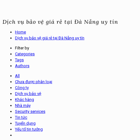
Dịch vụ bảo vệ giá rẻ tại Đà Nẵng uy tín
Home
Dịch vụ bảo vệ giá rẻ tại Đà Nẵng uy tín
Filter by
Categories
Tags
Authors
All
Chưa được phân loại
Công ty
Dịch vụ bảo vệ
Khác hàng
Nhà máy
Security services
Tin tức
Tuyển dụng
Yếu tố tin tưởng