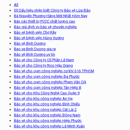
All
05 Dấu hiệu nhận biết Công ty Bảo vệ Lừa Đảo
Bà Nguyễn Phương Hằng Mới Nhất Hôm Nay
Bán các thiết bị PCCC chất lượng cao
Báo giá dịch vụ bảo vệ chuyên nghiệp
Bảo vệ bệnh viện Chợ Rẫy
Bảo vệ bệnh viện Hùng Vương
Bảo vệ Bình Dương
Bao ve Binh Duong gia re
Bảo vệ Bình Dương uy tín
Bảo vệ cho Công ty Cổ Phần Lê Nam
Bảo vệ cho Công ty Rico Hậu Giang
Bảo vệ cho cụm công nghiệp cơ khí ô tô TPHCM
Bảo vệ cho cụm công nghiệp Đa Phước
Bảo vệ cho cụm công nghiệp Phạm Văn Cội
Bảo vệ cho cụm công nghiệp Tân Hiệp B
Bảo vệ cho Khu Công Nghệ Cao Quận 9
Bảo vệ cho khu công nghiệp An Hạ
Bảo vệ cho khu công nghiệp Bình Chiểu
Bảo vệ cho khu công nghiệp Cát Lái 2
Bảo vệ cho khu công nghiệp Đông Nam
Bảo vệ cho khu công nghiệp Hiệp Phước
Bảo vệ cho khu công nghiệp Lê Minh Xuân