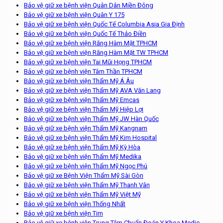
Bảo vệ giữ xe bệnh viện Quân Dân Miền Đông
Bảo vệ giữ xe bệnh viện Quân Y 175
Bảo vệ giữ xe bệnh viện Quốc Tế Columbia Asia Gia Định
Bảo vệ giữ xe bệnh viện Quốc Tế Thảo Điền
Bảo vệ giữ xe bệnh viện Răng Hàm Mặt TPHCM
Bảo vệ giữ xe bệnh viện Răng Hàm Mặt TW TPHCM
Bảo vệ giữ xe bệnh viện Tai Mũi Họng TPHCM
Bảo vệ giữ xe bệnh viện Tâm Thần TPHCM
Bảo vệ giữ xe bệnh viện Thẩm Mỹ Á Âu
Bảo vệ giữ xe bệnh viện Thẩm Mỹ AVA Văn Lang
Bảo vệ giữ xe bệnh viện Thẩm Mỹ Emcas
Bảo vệ giữ xe bệnh viện Thẩm Mỹ Hiệp Lợi
Bảo vệ giữ xe bệnh viện Thẩm Mỹ JW Hàn Quốc
Bảo vệ giữ xe bệnh viện Thẩm Mỹ Kangnam
Bảo vệ giữ xe bệnh viện Thẩm Mỹ Kim Hospital
Bảo vệ giữ xe bệnh viện Thẩm Mỹ Kỳ Hòa
Bảo vệ giữ xe bệnh viện Thẩm Mỹ Medika
Bảo vệ giữ xe bệnh viện Thẩm Mỹ Ngọc Phú
Bảo vệ giữ xe Bệnh Viện Thẩm Mỹ Sài Gòn
Bảo vệ giữ xe bệnh viện Thẩm Mỹ Thanh Vân
Bảo vệ giữ xe bệnh viện Thẩm Mỹ Việt Mỹ
Bảo vệ giữ xe bệnh viện Thống Nhất
Bảo vệ giữ xe bệnh viện Tim
Bảo vệ giữ xe bệnh viện Trung Tâm Chuẩn Đoán Y Khoa Medic