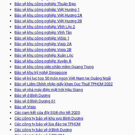
Bảo vệ khu công nghiệp Thuận Đạo
Bảo vệ khu công nghiêp Việt Hương 1
Bảo vệ khu công nghiệp Việt Hương 2A
Bảo vệ khu công nghiệp Việt Hương 2B
Bảo vệ khu công nghiệp Vĩnh Lộc 2
Bảo vệ khu công nghiệp Vĩnh Tân
Bảo vệ khu công nghiệp ViSip 1
Bảo vệ khu công nghiệp Visip 2A
Bảo vệ khu công nghiệp Visip 2B
Bảo vệ khu công nghiệp Xuân Lộc
Bảo vệ khu công nghiệp Xuyên Á
Bảo vệ khu công viên phần mềm Quang Trung
Bảo vệ khu kỹ nghệ Singapore
Bảo vệ kỷ lục top 50 món ngon Việt Nam tại Quảng Ngãi
Bảo vệ Liêm Chính nhận giấy khen Cục Thuế TPHCM 2022
Bảo vệ nhà máy điện mặt trời Hậu Giang
Bảo vệ ở Bình Dương
Bảo vệ ở Bình Dương 61
Bảo vệ Visip
Các cam kết của đội SG8 cho tết 2020
Các công ty bảo vệ khu vực Bình Dương
Các công ty bảo vệ lừa đào tại TPHCM
Các công ty bảo vệ ở Bình Dương