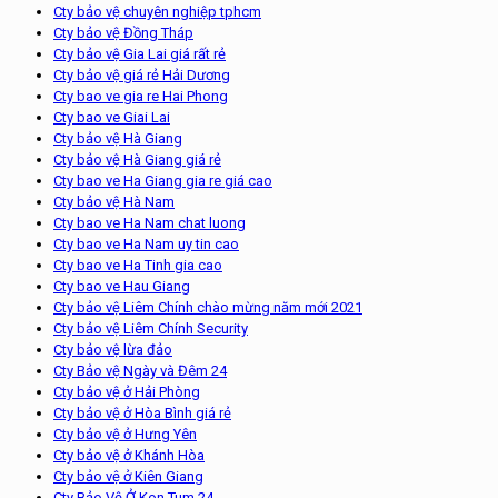
Cty bảo vệ chuyên nghiệp tphcm
Cty bảo vệ Đồng Tháp
Cty bảo vệ Gia Lai giá rất rẻ
Cty bảo vệ giá rẻ Hải Dương
Cty bao ve gia re Hai Phong
Cty bao ve Giai Lai
Cty bảo vệ Hà Giang
Cty bảo vệ Hà Giang giá rẻ
Cty bao ve Ha Giang gia re giá cao
Cty bảo vệ Hà Nam
Cty bao ve Ha Nam chat luong
Cty bao ve Ha Nam uy tin cao
Cty bao ve Ha Tinh gia cao
Cty bao ve Hau Giang
Cty bảo vệ Liêm Chính chào mừng năm mới 2021
Cty bảo vệ Liêm Chính Security
Cty bảo vệ lừa đảo
Cty Bảo vệ Ngày và Đêm 24
Cty bảo vệ ở Hải Phòng
Cty bảo vệ ở Hòa Bình giá rẻ
Cty bảo vệ ở Hưng Yên
Cty bảo vệ ở Khánh Hòa
Cty bảo vệ ở Kiên Giang
Cty Bảo Vệ Ở Kon Tum 24