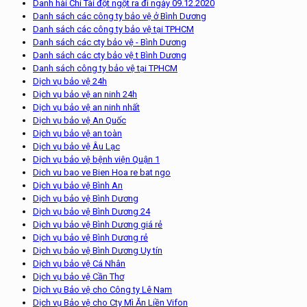
Danh hài Chí Tài đột ngột ra đi ngày 09.12.2020
Danh sách các công ty bảo vệ ở Bình Dương
Danh sách các công ty bảo vệ tại TPHCM
Danh sách các cty bảo vệ - Bình Dương
Danh sách các cty bảo vệ t Bình Dương
Danh sách công ty bảo vệ tại TPHCM
Dịch vụ bảo vệ 24h
Dịch vụ bảo vệ an ninh 24h
Dịch vụ bảo vệ an ninh nhất
Dịch vụ bảo vệ An Quốc
Dịch vụ bảo vệ an toàn
Dịch vụ bảo vệ Âu Lạc
Dịch vụ bảo vệ bệnh viện Quận 1
Dich vu bao ve Bien Hoa re bat ngo
Dịch vụ bảo vệ Bình An
Dịch vụ bảo vệ Bình Dương
Dịch vụ bảo vệ Bình Dương 24
Dịch vụ bảo vệ Bình Dương giá rẻ
Dịch vụ bảo vệ Bình Dương rẻ
Dịch vụ bảo vệ Bình Dương Uy tín
Dịch vụ bảo vệ Cá Nhân
Dịch vụ bảo vệ Cần Thơ
Dịch vụ Bảo vệ cho Công ty Lê Nam
Dịch vụ Bảo vệ cho Cty Mì Ăn Liền Vifon