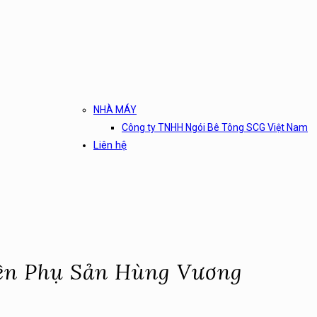
NHÀ MÁY
Công ty TNHH Ngói Bê Tông SCG Việt Nam
Liên hệ
iện Phụ Sản Hùng Vương