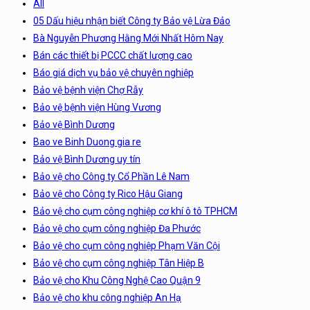
All
05 Dấu hiệu nhận biết Công ty Bảo vệ Lừa Đảo
Bà Nguyễn Phương Hằng Mới Nhất Hôm Nay
Bán các thiết bị PCCC chất lượng cao
Báo giá dịch vụ bảo vệ chuyên nghiệp
Bảo vệ bệnh viện Chợ Rẫy
Bảo vệ bệnh viện Hùng Vương
Bảo vệ Bình Dương
Bao ve Binh Duong gia re
Bảo vệ Bình Dương uy tín
Bảo vệ cho Công ty Cổ Phần Lê Nam
Bảo vệ cho Công ty Rico Hậu Giang
Bảo vệ cho cụm công nghiệp cơ khí ô tô TPHCM
Bảo vệ cho cụm công nghiệp Đa Phước
Bảo vệ cho cụm công nghiệp Phạm Văn Cội
Bảo vệ cho cụm công nghiệp Tân Hiệp B
Bảo vệ cho Khu Công Nghệ Cao Quận 9
Bảo vệ cho khu công nghiệp An Hạ