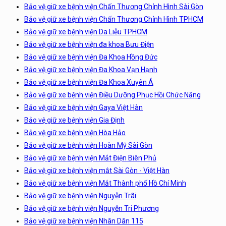
Bảo vệ giữ xe bệnh viện Chấn Thương Chỉnh Hình Sài Gòn
Bảo vệ giữ xe bệnh viện Chấn Thương Chỉnh Hình TPHCM
Bảo vệ giữ xe bệnh viện Da Liễu TPHCM
Bảo vệ giữ xe bệnh viện đa khoa Bưu Điện
Bảo vệ giữ xe bệnh viện Đa Khoa Hồng Đức
Bảo vệ giữ xe bệnh viện Đa Khoa Vạn Hạnh
Bảo vệ giữ xe bệnh viện Đa Khoa Xuyên Á
Bảo vệ giữ xe bệnh viện Điều Dưỡng Phục Hồi Chức Năng
Bảo vệ giữ xe bệnh viện Gaya Việt Hàn
Bảo vệ giữ xe bệnh viện Gia Định
Bảo vệ giữ xe bệnh viện Hòa Hảo
Bảo vệ giữ xe bệnh viện Hoàn Mỹ Sài Gòn
Bảo vệ giữ xe bệnh viện Mắt Điện Biên Phủ
Bảo vệ giữ xe bệnh viện mắt Sài Gòn - Việt Hàn
Bảo vệ giữ xe bệnh viện Mắt Thành phố Hồ Chí Minh
Bảo vệ giữ xe bệnh viện Nguyễn Trãi
Bảo vệ giữ xe bệnh viện Nguyễn Tri Phương
Bảo vệ giữ xe bệnh viện Nhân Dân 115