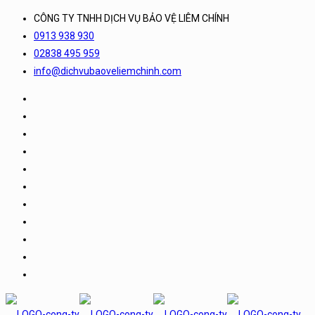
CÔNG TY TNHH DỊCH VỤ BẢO VỆ LIÊM CHÍNH
0913 938 930
02838 495 959
info@dichvubaoveliemchinh.com