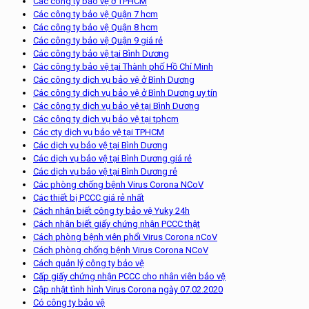
Các công ty bảo vệ ở TPHCM
Các công ty bảo vệ Quận 7 hcm
Các công ty bảo vệ Quận 8 hcm
Các công ty bảo vệ Quận 9 giá rẻ
Các công ty bảo vệ tại Bình Dương
Các công ty bảo vệ tại Thành phố Hồ Chí Minh
Các công ty dịch vụ bảo vệ ở Bình Dương
Các công ty dịch vụ bảo vệ ở Bình Dương uy tín
Các công ty dịch vụ bảo vệ tại Bình Dương
Các công ty dịch vụ bảo vệ tại tphcm
Các cty dịch vụ bảo vệ tại TPHCM
Các dịch vụ bảo vệ tại Bình Dương
Các dịch vụ bảo vệ tại Bình Dương giá rẻ
Các dịch vụ bảo vệ tại Bình Dương rẻ
Các phòng chống bệnh Virus Corona NCoV
Các thiết bị PCCC giá rẻ nhất
Cách nhận biết công ty bảo vệ Yuky 24h
Cách nhận biết giấy chứng nhận PCCC thật
Cách phòng bệnh viên phổi Virus Corona nCoV
Cách phòng chống bệnh Virus Corona NCoV
Cách quản lý công ty bảo vệ
Cấp giấy chứng nhận PCCC cho nhân viên bảo vệ
Cập nhật tình hình Virus Corona ngày 07.02.2020
Có công ty bảo vệ