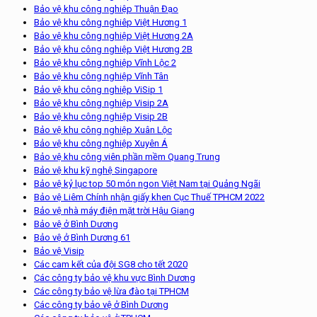
Bảo vệ khu công nghiệp Thuận Đạo
Bảo vệ khu công nghiêp Việt Hương 1
Bảo vệ khu công nghiệp Việt Hương 2A
Bảo vệ khu công nghiệp Việt Hương 2B
Bảo vệ khu công nghiệp Vĩnh Lộc 2
Bảo vệ khu công nghiệp Vĩnh Tân
Bảo vệ khu công nghiệp ViSip 1
Bảo vệ khu công nghiệp Visip 2A
Bảo vệ khu công nghiệp Visip 2B
Bảo vệ khu công nghiệp Xuân Lộc
Bảo vệ khu công nghiệp Xuyên Á
Bảo vệ khu công viên phần mềm Quang Trung
Bảo vệ khu kỹ nghệ Singapore
Bảo vệ kỷ lục top 50 món ngon Việt Nam tại Quảng Ngãi
Bảo vệ Liêm Chính nhận giấy khen Cục Thuế TPHCM 2022
Bảo vệ nhà máy điện mặt trời Hậu Giang
Bảo vệ ở Bình Dương
Bảo vệ ở Bình Dương 61
Bảo vệ Visip
Các cam kết của đội SG8 cho tết 2020
Các công ty bảo vệ khu vực Bình Dương
Các công ty bảo vệ lừa đào tại TPHCM
Các công ty bảo vệ ở Bình Dương