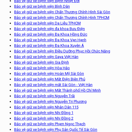
Bảo vệ giữ xe bệnh viện Bệnh Nhiệt Đới
Bảo vệ giữ xe bệnh viện Bình Dân
Bảo vệ giữ xe bệnh viện Chấn Thương Chỉnh Hình Sài Gòn
Bảo vệ giữ xe bệnh viện Chấn Thương Chỉnh Hình TPHCM
Bảo vệ giữ xe bệnh viện Da Liễu TPHCM
Bảo vệ giữ xe bệnh viện đa khoa Bưu Điện
Bảo vệ giữ xe bệnh viện Đa Khoa Hồng Đức
Bảo vệ giữ xe bệnh viện Đa Khoa Vạn Hạnh
Bảo vệ giữ xe bệnh viện Đa Khoa Xuyên Á
Bảo vệ giữ xe bệnh viện Điều Dưỡng Phục Hồi Chức Năng
Bảo vệ giữ xe bệnh viện Gaya Việt Hàn
Bảo vệ giữ xe bệnh viện Gia Định
Bảo vệ giữ xe bệnh viện Hòa Hảo
Bảo vệ giữ xe bệnh viện Hoàn Mỹ Sài Gòn
Bảo vệ giữ xe bệnh viện Mắt Điện Biên Phủ
Bảo vệ giữ xe bệnh viện mắt Sài Gòn - Việt Hàn
Bảo vệ giữ xe bệnh viện Mắt Thành phố Hồ Chí Minh
Bảo vệ giữ xe bệnh viện Nguyễn Trãi
Bảo vệ giữ xe bệnh viện Nguyễn Tri Phương
Bảo vệ giữ xe bệnh viện Nhân Dân 115
Bảo vệ giữ xe bệnh viện Nhi Đồng 1
Bảo vệ giữ xe bệnh viện Nhi Đồng 2
Bảo vệ giữ xe bệnh viện Phạm Ngọc Thạch
Bảo vệ giữ xe bệnh viện Phụ Sản Quốc Tế Sài Gòn