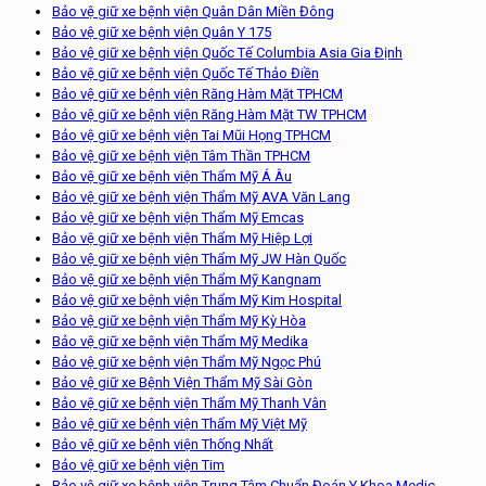
Bảo vệ giữ xe bệnh viện Quân Dân Miền Đông
Bảo vệ giữ xe bệnh viện Quân Y 175
Bảo vệ giữ xe bệnh viện Quốc Tế Columbia Asia Gia Định
Bảo vệ giữ xe bệnh viện Quốc Tế Thảo Điền
Bảo vệ giữ xe bệnh viện Răng Hàm Mặt TPHCM
Bảo vệ giữ xe bệnh viện Răng Hàm Mặt TW TPHCM
Bảo vệ giữ xe bệnh viện Tai Mũi Họng TPHCM
Bảo vệ giữ xe bệnh viện Tâm Thần TPHCM
Bảo vệ giữ xe bệnh viện Thẩm Mỹ Á Âu
Bảo vệ giữ xe bệnh viện Thẩm Mỹ AVA Văn Lang
Bảo vệ giữ xe bệnh viện Thẩm Mỹ Emcas
Bảo vệ giữ xe bệnh viện Thẩm Mỹ Hiệp Lợi
Bảo vệ giữ xe bệnh viện Thẩm Mỹ JW Hàn Quốc
Bảo vệ giữ xe bệnh viện Thẩm Mỹ Kangnam
Bảo vệ giữ xe bệnh viện Thẩm Mỹ Kim Hospital
Bảo vệ giữ xe bệnh viện Thẩm Mỹ Kỳ Hòa
Bảo vệ giữ xe bệnh viện Thẩm Mỹ Medika
Bảo vệ giữ xe bệnh viện Thẩm Mỹ Ngọc Phú
Bảo vệ giữ xe Bệnh Viện Thẩm Mỹ Sài Gòn
Bảo vệ giữ xe bệnh viện Thẩm Mỹ Thanh Vân
Bảo vệ giữ xe bệnh viện Thẩm Mỹ Việt Mỹ
Bảo vệ giữ xe bệnh viện Thống Nhất
Bảo vệ giữ xe bệnh viện Tim
Bảo vệ giữ xe bệnh viện Trung Tâm Chuẩn Đoán Y Khoa Medic