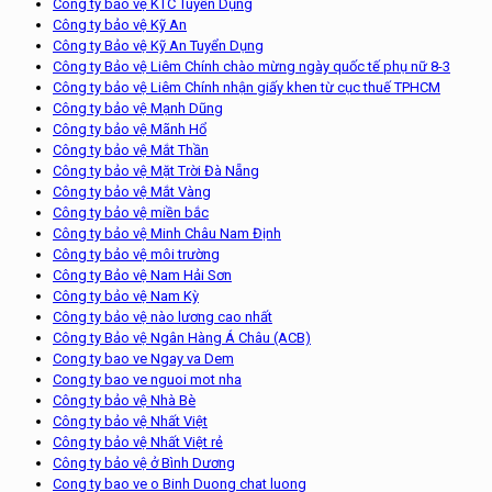
Công ty bảo vệ KTC Tuyển Dụng
Công ty bảo vệ Kỹ An
Công ty Bảo vệ Kỹ An Tuyển Dụng
Công ty Bảo vệ Liêm Chính chào mừng ngày quốc tế phụ nữ 8-3
Công ty bảo vệ Liêm Chính nhận giấy khen từ cục thuế TPHCM
Công ty bảo vệ Mạnh Dũng
Công ty bảo vệ Mãnh Hổ
Công ty bảo vệ Mắt Thần
Công ty bảo vệ Mặt Trời Đà Nẵng
Công ty bảo vệ Mắt Vàng
Công ty bảo vệ miền bắc
Công ty bảo vệ Minh Châu Nam Định
Công ty bảo vệ môi trường
Công ty Bảo vệ Nam Hải Sơn
Công ty bảo vệ Nam Kỳ
Công ty bảo vệ nào lương cao nhất
Công ty Bảo vệ Ngân Hàng Á Châu (ACB)
Cong ty bao ve Ngay va Dem
Cong ty bao ve nguoi mot nha
Công ty bảo vệ Nhà Bè
Công ty bảo vệ Nhất Việt
Công ty bảo vệ Nhất Việt rẻ
Công ty bảo vệ ở Bình Dương
Cong ty bao ve o Binh Duong chat luong