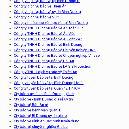
Công ty dịch vụ bảo vệ tại Bình Dương rẻ
Công ty dịch vụ bảo vệ Thiên Ân
Công ty dịch vụ bảo vệ uy tín Bình Dương
Công ty dịch vụ bảo vệ VSC
Công ty thuốc bảo vệ thực vật tại Bình Dương
Công ty TNHH Dịch vụ Bảo vệ An Toàn ISP
Công ty TNHH Dịch vụ Bảo vệ Âu Việt
Công ty TNHH Dịch vụ Bảo vệ Âu Việt 247
Công ty TNHH Dịch vụ Bảo vệ Bình Dương
Công ty TNHH Dịch vụ Bảo vệ Chuyên nghiệp HNK
Công ty TNHH Dịch vụ Bảo vệ Chuyên nghiệp Vinase
Công ty TNHH Dịch vụ Bảo vệ Hải Âu
Công ty TNHH Dịch vụ Bảo vệ I.A.S 8 Protection
Công ty TNHH dịch vụ bảo vệ Thiên Ân
Công ty tuyển bảo vệ tại Bình Dương
Công ty tuyển bảo vệ tại Bình Dương Uy tín
Công ty tuyển bảo vệ tại Quận 12 TPHCM
Cty bảo v uy tín tại Bình Dương giá rẻ
Cty bảo vệ - Bình Dương giá rẻ uy tín
Cty bảo vệ Bảo An rẻ
Cty Bảo vệ bệnh viện Quận 1
Cty bảo vệ Bì Dương uy tín giá rẻ
Cty bảo vệ Bình An Bắc Ninh tuyển dụng
Cty bảo vệ chuyên nghiệp Gia Lai