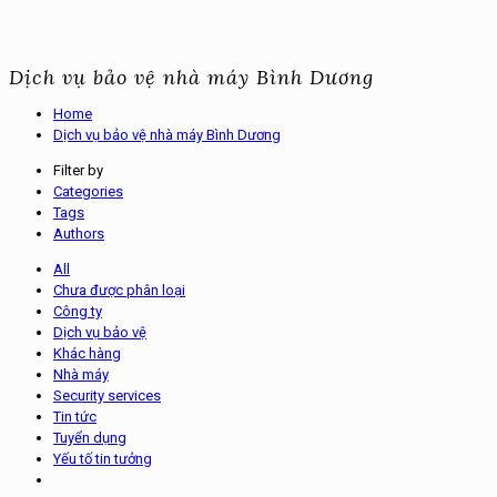
Dịch vụ bảo vệ nhà máy Bình Dương
Home
Dịch vụ bảo vệ nhà máy Bình Dương
Filter by
Categories
Tags
Authors
All
Chưa được phân loại
Công ty
Dịch vụ bảo vệ
Khác hàng
Nhà máy
Security services
Tin tức
Tuyển dụng
Yếu tố tin tưởng