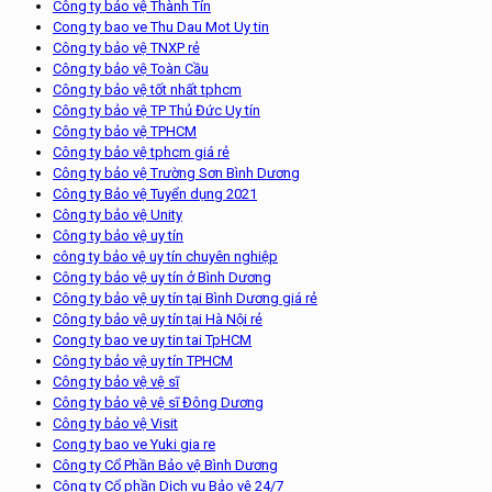
Công ty bảo vệ Thành Tín
Cong ty bao ve Thu Dau Mot Uy tin
Công ty bảo vệ TNXP rẻ
Công ty bảo vệ Toàn Cầu
Công ty bảo vệ tốt nhất tphcm
Công ty bảo vệ TP Thủ Đức Uy tín
Công ty bảo vệ TPHCM
Công ty bảo vệ tphcm giá rẻ
Công ty bảo vệ Trường Sơn Bình Dương
Công ty Bảo vệ Tuyển dụng 2021
Công ty bảo vệ Unity
Công ty bảo vệ uy tín
công ty bảo vệ uy tín chuyên nghiệp
Công ty bảo vệ uy tín ở Bình Dương
Công ty bảo vệ uy tín tại Bình Dương giá rẻ
Công ty bảo vệ uy tín tại Hà Nội rẻ
Cong ty bao ve uy tin tai TpHCM
Công ty bảo vệ uy tín TPHCM
Công ty bảo vệ vệ sĩ
Công ty bảo vệ vệ sĩ Đông Dương
Công ty bảo vệ Visit
Cong ty bao ve Yuki gia re
Công ty Cổ Phần Bảo vệ Bình Dương
Công ty Cổ phần Dịch vụ Bảo vệ 24/7