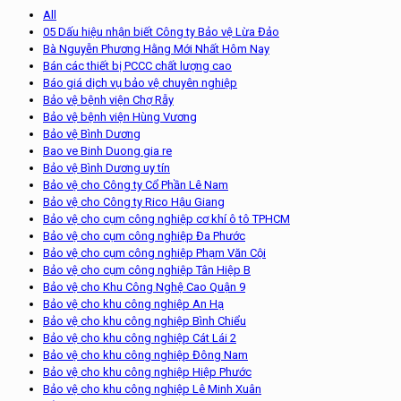
All
05 Dấu hiệu nhận biết Công ty Bảo vệ Lừa Đảo
Bà Nguyễn Phương Hằng Mới Nhất Hôm Nay
Bán các thiết bị PCCC chất lượng cao
Báo giá dịch vụ bảo vệ chuyên nghiệp
Bảo vệ bệnh viện Chợ Rẫy
Bảo vệ bệnh viện Hùng Vương
Bảo vệ Bình Dương
Bao ve Binh Duong gia re
Bảo vệ Bình Dương uy tín
Bảo vệ cho Công ty Cổ Phần Lê Nam
Bảo vệ cho Công ty Rico Hậu Giang
Bảo vệ cho cụm công nghiệp cơ khí ô tô TPHCM
Bảo vệ cho cụm công nghiệp Đa Phước
Bảo vệ cho cụm công nghiệp Phạm Văn Cội
Bảo vệ cho cụm công nghiệp Tân Hiệp B
Bảo vệ cho Khu Công Nghệ Cao Quận 9
Bảo vệ cho khu công nghiệp An Hạ
Bảo vệ cho khu công nghiệp Bình Chiểu
Bảo vệ cho khu công nghiệp Cát Lái 2
Bảo vệ cho khu công nghiệp Đông Nam
Bảo vệ cho khu công nghiệp Hiệp Phước
Bảo vệ cho khu công nghiệp Lê Minh Xuân