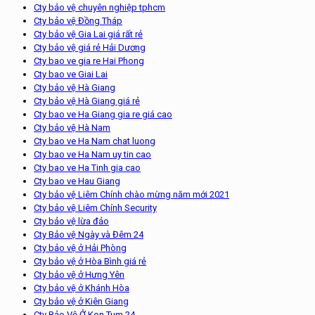
Cty bảo vệ chuyên nghiệp tphcm
Cty bảo vệ Đồng Tháp
Cty bảo vệ Gia Lai giá rất rẻ
Cty bảo vệ giá rẻ Hải Dương
Cty bao ve gia re Hai Phong
Cty bao ve Giai Lai
Cty bảo vệ Hà Giang
Cty bảo vệ Hà Giang giá rẻ
Cty bao ve Ha Giang gia re giá cao
Cty bảo vệ Hà Nam
Cty bao ve Ha Nam chat luong
Cty bao ve Ha Nam uy tin cao
Cty bao ve Ha Tinh gia cao
Cty bao ve Hau Giang
Cty bảo vệ Liêm Chính chào mừng năm mới 2021
Cty bảo vệ Liêm Chính Security
Cty bảo vệ lừa đảo
Cty Bảo vệ Ngày và Đêm 24
Cty bảo vệ ở Hải Phòng
Cty bảo vệ ở Hòa Bình giá rẻ
Cty bảo vệ ở Hưng Yên
Cty bảo vệ ở Khánh Hòa
Cty bảo vệ ở Kiên Giang
Cty Bảo Vệ Ở Kon Tum 24