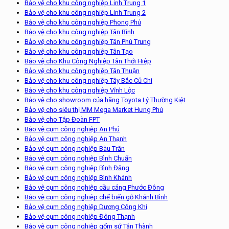
Bảo vệ cho khu công nghiệp Linh Trung 1
Bảo vệ cho khu công nghiệp Linh Trung 2
Bảo vệ cho khu công nghiệp Phong Phú
Bảo vệ cho khu công nghiệp Tân Bình
Bảo vệ cho khu công nghiệp Tân Phú Trung
Bảo vệ cho khu công nghiệp Tân Tạo
Bảo vệ cho Khu Công Nghiệp Tân Thới Hiệp
Bảo vệ cho khu công nghiệp Tân Thuận
Bảo vệ cho khu công nghiệp Tây Bắc Củ Chi
Bảo vệ cho khu công nghiệp Vĩnh Lộc
Bảo vệ cho showroom của hãng Toyota Lý Thường Kiệt
Bảo vệ cho siêu thị MM Mega Market Hưng Phú
Bảo vệ cho Tập Đoàn FPT
Bảo vệ cụm công nghiệp An Phú
Bảo vệ cụm công nghiệp An Thạnh
Bảo vệ cụm công nghiệp Bàu Trăn
Bảo vệ cụm công nghiệp Bình Chuẩn
Bảo vệ cụm công nghiệp Bình Đăng
Bảo vệ cụm công nghiệp Bình Khánh
Bảo vệ cụm công nghiệp cầu cảng Phước Đông
Bảo vệ cụm công nghiệp chế biến gỗ Khánh Bình
Bảo vệ cụm công nghiệp Dương Công Khi
Bảo vệ cụm công nghiệp Đông Thạnh
Bảo vệ cụm công nghiệp gốm sứ Tân Thành