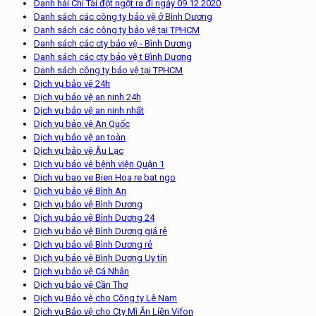
Danh hài Chí Tài đột ngột ra đi ngày 09.12.2020
Danh sách các công ty bảo vệ ở Bình Dương
Danh sách các công ty bảo vệ tại TPHCM
Danh sách các cty bảo vệ - Bình Dương
Danh sách các cty bảo vệ t Bình Dương
Danh sách công ty bảo vệ tại TPHCM
Dịch vụ bảo vệ 24h
Dịch vụ bảo vệ an ninh 24h
Dịch vụ bảo vệ an ninh nhất
Dịch vụ bảo vệ An Quốc
Dịch vụ bảo vệ an toàn
Dịch vụ bảo vệ Âu Lạc
Dịch vụ bảo vệ bệnh viện Quận 1
Dich vu bao ve Bien Hoa re bat ngo
Dịch vụ bảo vệ Bình An
Dịch vụ bảo vệ Bình Dương
Dịch vụ bảo vệ Bình Dương 24
Dịch vụ bảo vệ Bình Dương giá rẻ
Dịch vụ bảo vệ Bình Dương rẻ
Dịch vụ bảo vệ Bình Dương Uy tín
Dịch vụ bảo vệ Cá Nhân
Dịch vụ bảo vệ Cần Thơ
Dịch vụ Bảo vệ cho Công ty Lê Nam
Dịch vụ Bảo vệ cho Cty Mì Ăn Liền Vifon