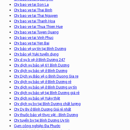
Cty bao ve tai Son La
Cty bao ve tai Thai Binh
Cty bao ve tai Thai Nguyen
Cty bao ve tai Thanh Hoa
Cty bao ve tai Thua Thien Hue
Cty bao ve tai Tuyen Quang
Cty bao ve tai Vinh Phuc
Cty bao ve tai Yen Bai
Cty bảo vệ uy tín tại Bình Dương
Cty bảo vệ Yuki tuyển dụng
Cty d vụ b vệ ở Bình Dương 247
Cty dịch vụ bảo vệ 61 Bình Dương
Cty dịch vụ bảo vệ ở Bình Dương
Cty Dịch vụ Bảo vệ o Binh Duong Gia re
Cty dịch vụ bảo vệ ở Bình Dương rẻ
Cty dịch vụ bảo vệ ở Bình Dương uy tín
Cty dịch vụ bảo vệ tại Bình Dương giá rẻ
Cty dịch vụ bảo vệ Yuky thật
Cty dịch vụ bv tại Bình Dương chất lượng
Cty Dv Bv ở Bình Dương Giá rẻ nhất
Cty thuốc bảo vệ thực vật - Bình Dương
Cty tuyển bv tại Bình Dương Uy tín
Cụm công nghiệp Đa Phước