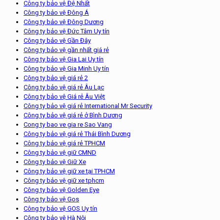
Công ty bảo vệ Đệ Nhất
Công ty bảo vệ Đông Á
Công ty bảo vệ Đông Dương
Công ty bảo vệ Đức Tâm Uy tín
Công ty bảo vệ Gần Đây
Công ty bảo vệ gần nhất giá rẻ
Công ty bảo vệ Gia Lai Uy tín
Công ty bảo vệ Gia Minh Uy tín
Công ty bảo vệ giá rẻ 2
Công ty bảo vệ giá rẻ Âu Lạc
Công ty bảo vệ Giá rẻ Âu Việt
Công ty bảo vệ giá rẻ International Mr Security
Công ty bảo vệ giá rẻ ở Bình Dương
Cong ty bao ve gia re Sao Vang
Công ty bảo vệ giá rẻ Thái Bình Dương
Công ty bảo vệ giá rẻ TPHCM
Công ty bảo vệ giữ CMND
Công ty bảo vệ Giữ Xe
Công ty bảo vệ giữ xe tại TPHCM
Công ty bảo vệ giữ xe tphcm
Công ty bảo vệ Golden Eye
Công ty bảo vệ Gos
Công ty bảo vệ GOS Uy tín
Công ty bảo vệ Hà Nội