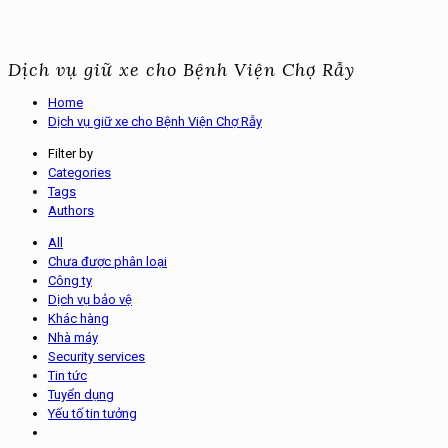
Dịch vụ giữ xe cho Bệnh Viện Chợ Rẫy
Home
Dịch vụ giữ xe cho Bệnh Viện Chợ Rẫy
Filter by
Categories
Tags
Authors
All
Chưa được phân loại
Công ty
Dịch vụ bảo vệ
Khác hàng
Nhà máy
Security services
Tin tức
Tuyển dụng
Yếu tố tin tưởng