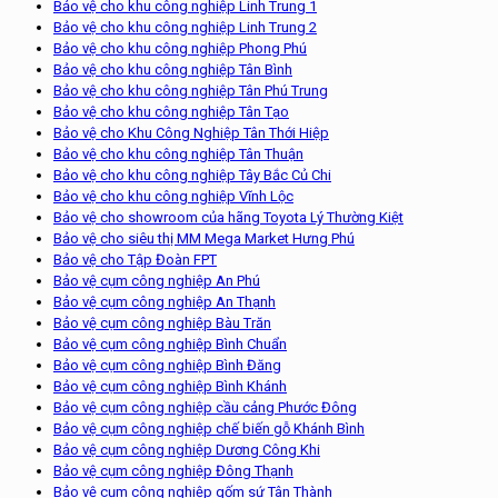
Bảo vệ cho khu công nghiệp Linh Trung 1
Bảo vệ cho khu công nghiệp Linh Trung 2
Bảo vệ cho khu công nghiệp Phong Phú
Bảo vệ cho khu công nghiệp Tân Bình
Bảo vệ cho khu công nghiệp Tân Phú Trung
Bảo vệ cho khu công nghiệp Tân Tạo
Bảo vệ cho Khu Công Nghiệp Tân Thới Hiệp
Bảo vệ cho khu công nghiệp Tân Thuận
Bảo vệ cho khu công nghiệp Tây Bắc Củ Chi
Bảo vệ cho khu công nghiệp Vĩnh Lộc
Bảo vệ cho showroom của hãng Toyota Lý Thường Kiệt
Bảo vệ cho siêu thị MM Mega Market Hưng Phú
Bảo vệ cho Tập Đoàn FPT
Bảo vệ cụm công nghiệp An Phú
Bảo vệ cụm công nghiệp An Thạnh
Bảo vệ cụm công nghiệp Bàu Trăn
Bảo vệ cụm công nghiệp Bình Chuẩn
Bảo vệ cụm công nghiệp Bình Đăng
Bảo vệ cụm công nghiệp Bình Khánh
Bảo vệ cụm công nghiệp cầu cảng Phước Đông
Bảo vệ cụm công nghiệp chế biến gỗ Khánh Bình
Bảo vệ cụm công nghiệp Dương Công Khi
Bảo vệ cụm công nghiệp Đông Thạnh
Bảo vệ cụm công nghiệp gốm sứ Tân Thành