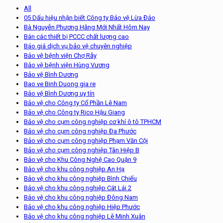
All
05 Dấu hiệu nhận biết Công ty Bảo vệ Lừa Đảo
Bà Nguyễn Phương Hằng Mới Nhất Hôm Nay
Bán các thiết bị PCCC chất lượng cao
Báo giá dịch vụ bảo vệ chuyên nghiệp
Bảo vệ bệnh viện Chợ Rẫy
Bảo vệ bệnh viện Hùng Vương
Bảo vệ Bình Dương
Bao ve Binh Duong gia re
Bảo vệ Bình Dương uy tín
Bảo vệ cho Công ty Cổ Phần Lê Nam
Bảo vệ cho Công ty Rico Hậu Giang
Bảo vệ cho cụm công nghiệp cơ khí ô tô TPHCM
Bảo vệ cho cụm công nghiệp Đa Phước
Bảo vệ cho cụm công nghiệp Phạm Văn Cội
Bảo vệ cho cụm công nghiệp Tân Hiệp B
Bảo vệ cho Khu Công Nghệ Cao Quận 9
Bảo vệ cho khu công nghiệp An Hạ
Bảo vệ cho khu công nghiệp Bình Chiểu
Bảo vệ cho khu công nghiệp Cát Lái 2
Bảo vệ cho khu công nghiệp Đông Nam
Bảo vệ cho khu công nghiệp Hiệp Phước
Bảo vệ cho khu công nghiệp Lê Minh Xuân