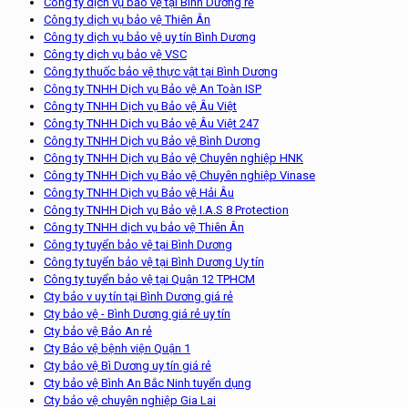
Công ty dịch vụ bảo vệ tại Bình Dương rẻ
Công ty dịch vụ bảo vệ Thiên Ân
Công ty dịch vụ bảo vệ uy tín Bình Dương
Công ty dịch vụ bảo vệ VSC
Công ty thuốc bảo vệ thực vật tại Bình Dương
Công ty TNHH Dịch vụ Bảo vệ An Toàn ISP
Công ty TNHH Dịch vụ Bảo vệ Âu Việt
Công ty TNHH Dịch vụ Bảo vệ Âu Việt 247
Công ty TNHH Dịch vụ Bảo vệ Bình Dương
Công ty TNHH Dịch vụ Bảo vệ Chuyên nghiệp HNK
Công ty TNHH Dịch vụ Bảo vệ Chuyên nghiệp Vinase
Công ty TNHH Dịch vụ Bảo vệ Hải Âu
Công ty TNHH Dịch vụ Bảo vệ I.A.S 8 Protection
Công ty TNHH dịch vụ bảo vệ Thiên Ân
Công ty tuyển bảo vệ tại Bình Dương
Công ty tuyển bảo vệ tại Bình Dương Uy tín
Công ty tuyển bảo vệ tại Quận 12 TPHCM
Cty bảo v uy tín tại Bình Dương giá rẻ
Cty bảo vệ - Bình Dương giá rẻ uy tín
Cty bảo vệ Bảo An rẻ
Cty Bảo vệ bệnh viện Quận 1
Cty bảo vệ Bì Dương uy tín giá rẻ
Cty bảo vệ Bình An Bắc Ninh tuyển dụng
Cty bảo vệ chuyên nghiệp Gia Lai