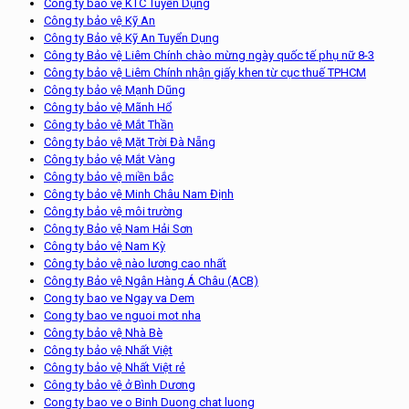
Công ty bảo vệ KTC Tuyển Dụng
Công ty bảo vệ Kỹ An
Công ty Bảo vệ Kỹ An Tuyển Dụng
Công ty Bảo vệ Liêm Chính chào mừng ngày quốc tế phụ nữ 8-3
Công ty bảo vệ Liêm Chính nhận giấy khen từ cục thuế TPHCM
Công ty bảo vệ Mạnh Dũng
Công ty bảo vệ Mãnh Hổ
Công ty bảo vệ Mắt Thần
Công ty bảo vệ Mặt Trời Đà Nẵng
Công ty bảo vệ Mắt Vàng
Công ty bảo vệ miền bắc
Công ty bảo vệ Minh Châu Nam Định
Công ty bảo vệ môi trường
Công ty Bảo vệ Nam Hải Sơn
Công ty bảo vệ Nam Kỳ
Công ty bảo vệ nào lương cao nhất
Công ty Bảo vệ Ngân Hàng Á Châu (ACB)
Cong ty bao ve Ngay va Dem
Cong ty bao ve nguoi mot nha
Công ty bảo vệ Nhà Bè
Công ty bảo vệ Nhất Việt
Công ty bảo vệ Nhất Việt rẻ
Công ty bảo vệ ở Bình Dương
Cong ty bao ve o Binh Duong chat luong