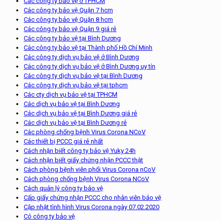
Các công ty bảo vệ ở TPHCM
Các công ty bảo vệ Quận 7 hcm
Các công ty bảo vệ Quận 8 hcm
Các công ty bảo vệ Quận 9 giá rẻ
Các công ty bảo vệ tại Bình Dương
Các công ty bảo vệ tại Thành phố Hồ Chí Minh
Các công ty dịch vụ bảo vệ ở Bình Dương
Các công ty dịch vụ bảo vệ ở Bình Dương uy tín
Các công ty dịch vụ bảo vệ tại Bình Dương
Các công ty dịch vụ bảo vệ tại tphcm
Các cty dịch vụ bảo vệ tại TPHCM
Các dịch vụ bảo vệ tại Bình Dương
Các dịch vụ bảo vệ tại Bình Dương giá rẻ
Các dịch vụ bảo vệ tại Bình Dương rẻ
Các phòng chống bệnh Virus Corona NCoV
Các thiết bị PCCC giá rẻ nhất
Cách nhận biết công ty bảo vệ Yuky 24h
Cách nhận biết giấy chứng nhận PCCC thật
Cách phòng bệnh viên phổi Virus Corona nCoV
Cách phòng chống bệnh Virus Corona NCoV
Cách quản lý công ty bảo vệ
Cấp giấy chứng nhận PCCC cho nhân viên bảo vệ
Cập nhật tình hình Virus Corona ngày 07.02.2020
Có công ty bảo vệ