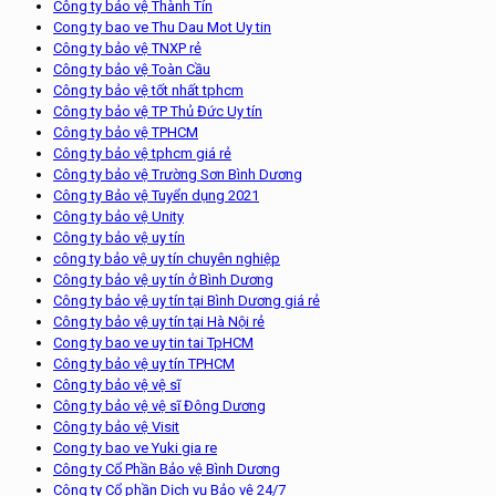
Công ty bảo vệ Thành Tín
Cong ty bao ve Thu Dau Mot Uy tin
Công ty bảo vệ TNXP rẻ
Công ty bảo vệ Toàn Cầu
Công ty bảo vệ tốt nhất tphcm
Công ty bảo vệ TP Thủ Đức Uy tín
Công ty bảo vệ TPHCM
Công ty bảo vệ tphcm giá rẻ
Công ty bảo vệ Trường Sơn Bình Dương
Công ty Bảo vệ Tuyển dụng 2021
Công ty bảo vệ Unity
Công ty bảo vệ uy tín
công ty bảo vệ uy tín chuyên nghiệp
Công ty bảo vệ uy tín ở Bình Dương
Công ty bảo vệ uy tín tại Bình Dương giá rẻ
Công ty bảo vệ uy tín tại Hà Nội rẻ
Cong ty bao ve uy tin tai TpHCM
Công ty bảo vệ uy tín TPHCM
Công ty bảo vệ vệ sĩ
Công ty bảo vệ vệ sĩ Đông Dương
Công ty bảo vệ Visit
Cong ty bao ve Yuki gia re
Công ty Cổ Phần Bảo vệ Bình Dương
Công ty Cổ phần Dịch vụ Bảo vệ 24/7