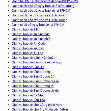
Danh hài Chí Tài đột ngột ra đi ngày 09.12.2020
Danh sách các công ty bảo vệ ở Bình Dương
Danh sách các công ty bảo vệ tại TPHCM
Danh sách các cty bảo vệ - Bình Dương
Danh sách các cty bảo vệ t Bình Dương
Danh sách công ty bảo vệ tại TPHCM
Dịch vụ bảo vệ 24h
Dịch vụ bảo vệ an ninh 24h
Dịch vụ bảo vệ an ninh nhất
Dịch vụ bảo vệ An Quốc
Dịch vụ bảo vệ an toàn
Dịch vụ bảo vệ Âu Lạc
Dịch vụ bảo vệ bệnh viện Quận 1
Dich vu bao ve Bien Hoa re bat ngo
Dịch vụ bảo vệ Bình An
Dịch vụ bảo vệ Bình Dương
Dịch vụ bảo vệ Bình Dương 24
Dịch vụ bảo vệ Bình Dương giá rẻ
Dịch vụ bảo vệ Bình Dương rẻ
Dịch vụ bảo vệ Bình Dương Uy tín
Dịch vụ bảo vệ Cá Nhân
Dịch vụ bảo vệ Cần Thơ
Dịch vụ Bảo vệ cho Công ty Lê Nam
Dịch vụ Bảo vệ cho Cty Mì Ăn Liền Vifon