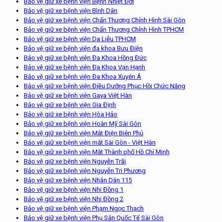
Bảo vệ giữ xe bệnh viện Bệnh Nhiệt Đới
Bảo vệ giữ xe bệnh viện Bình Dân
Bảo vệ giữ xe bệnh viện Chấn Thương Chỉnh Hình Sài Gòn
Bảo vệ giữ xe bệnh viện Chấn Thương Chỉnh Hình TPHCM
Bảo vệ giữ xe bệnh viện Da Liễu TPHCM
Bảo vệ giữ xe bệnh viện đa khoa Bưu Điện
Bảo vệ giữ xe bệnh viện Đa Khoa Hồng Đức
Bảo vệ giữ xe bệnh viện Đa Khoa Vạn Hạnh
Bảo vệ giữ xe bệnh viện Đa Khoa Xuyên Á
Bảo vệ giữ xe bệnh viện Điều Dưỡng Phục Hồi Chức Năng
Bảo vệ giữ xe bệnh viện Gaya Việt Hàn
Bảo vệ giữ xe bệnh viện Gia Định
Bảo vệ giữ xe bệnh viện Hòa Hảo
Bảo vệ giữ xe bệnh viện Hoàn Mỹ Sài Gòn
Bảo vệ giữ xe bệnh viện Mắt Điện Biên Phủ
Bảo vệ giữ xe bệnh viện mắt Sài Gòn - Việt Hàn
Bảo vệ giữ xe bệnh viện Mắt Thành phố Hồ Chí Minh
Bảo vệ giữ xe bệnh viện Nguyễn Trãi
Bảo vệ giữ xe bệnh viện Nguyễn Tri Phương
Bảo vệ giữ xe bệnh viện Nhân Dân 115
Bảo vệ giữ xe bệnh viện Nhi Đồng 1
Bảo vệ giữ xe bệnh viện Nhi Đồng 2
Bảo vệ giữ xe bệnh viện Phạm Ngọc Thạch
Bảo vệ giữ xe bệnh viện Phụ Sản Quốc Tế Sài Gòn