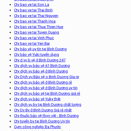
Cty bao ve tai Son La
Cty bao ve tai Thai Binh
Cty bao ve tai Thai Nguyen
Cty bao ve tai Thanh Hoa
Cty bao ve tai Thua Thien Hue
Cty bao ve tai Tuyen Quang
Cty bao ve tai Vinh Phuc
Cty bao ve tai Yen Bai
Cty bảo vệ uy tín tại Bình Dương
Cty bảo vệ Yuki tuyển dụng
Cty d vụ b vệ ở Bình Dương 247
Cty dịch vụ bảo vệ 61 Bình Dương
Cty dịch vụ bảo vệ ở Bình Dương
Cty Dịch vụ Bảo vệ o Binh Duong Gia re
Cty dịch vụ bảo vệ ở Bình Dương rẻ
Cty dịch vụ bảo vệ ở Bình Dương uy tín
Cty dịch vụ bảo vệ tại Bình Dương giá rẻ
Cty dịch vụ bảo vệ Yuky thật
Cty dịch vụ bv tại Bình Dương chất lượng
Cty Dv Bv ở Bình Dương Giá rẻ nhất
Cty thuốc bảo vệ thực vật - Bình Dương
Cty tuyển bv tại Bình Dương Uy tín
Cụm công nghiệp Đa Phước