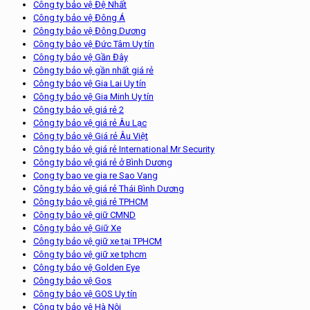
Công ty bảo vệ Đệ Nhất
Công ty bảo vệ Đông Á
Công ty bảo vệ Đông Dương
Công ty bảo vệ Đức Tâm Uy tín
Công ty bảo vệ Gần Đây
Công ty bảo vệ gần nhất giá rẻ
Công ty bảo vệ Gia Lai Uy tín
Công ty bảo vệ Gia Minh Uy tín
Công ty bảo vệ giá rẻ 2
Công ty bảo vệ giá rẻ Âu Lạc
Công ty bảo vệ Giá rẻ Âu Việt
Công ty bảo vệ giá rẻ International Mr Security
Công ty bảo vệ giá rẻ ở Bình Dương
Cong ty bao ve gia re Sao Vang
Công ty bảo vệ giá rẻ Thái Bình Dương
Công ty bảo vệ giá rẻ TPHCM
Công ty bảo vệ giữ CMND
Công ty bảo vệ Giữ Xe
Công ty bảo vệ giữ xe tại TPHCM
Công ty bảo vệ giữ xe tphcm
Công ty bảo vệ Golden Eye
Công ty bảo vệ Gos
Công ty bảo vệ GOS Uy tín
Công ty bảo vệ Hà Nội