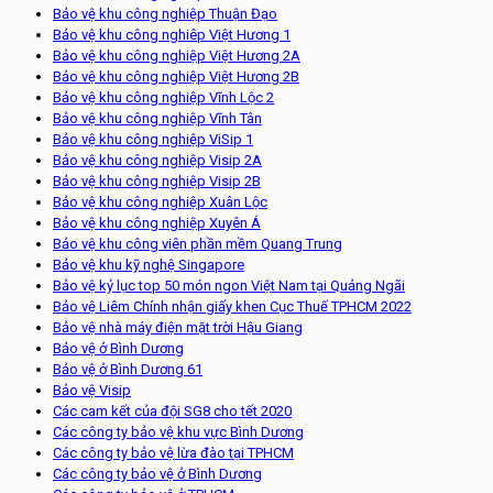
Bảo vệ khu công nghiệp Thuận Đạo
Bảo vệ khu công nghiêp Việt Hương 1
Bảo vệ khu công nghiệp Việt Hương 2A
Bảo vệ khu công nghiệp Việt Hương 2B
Bảo vệ khu công nghiệp Vĩnh Lộc 2
Bảo vệ khu công nghiệp Vĩnh Tân
Bảo vệ khu công nghiệp ViSip 1
Bảo vệ khu công nghiệp Visip 2A
Bảo vệ khu công nghiệp Visip 2B
Bảo vệ khu công nghiệp Xuân Lộc
Bảo vệ khu công nghiệp Xuyên Á
Bảo vệ khu công viên phần mềm Quang Trung
Bảo vệ khu kỹ nghệ Singapore
Bảo vệ kỷ lục top 50 món ngon Việt Nam tại Quảng Ngãi
Bảo vệ Liêm Chính nhận giấy khen Cục Thuế TPHCM 2022
Bảo vệ nhà máy điện mặt trời Hậu Giang
Bảo vệ ở Bình Dương
Bảo vệ ở Bình Dương 61
Bảo vệ Visip
Các cam kết của đội SG8 cho tết 2020
Các công ty bảo vệ khu vực Bình Dương
Các công ty bảo vệ lừa đào tại TPHCM
Các công ty bảo vệ ở Bình Dương