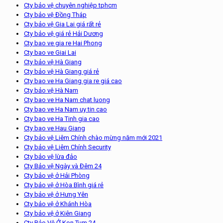
Cty bảo vệ chuyên nghiệp tphcm
Cty bảo vệ Đồng Tháp
Cty bảo vệ Gia Lai giá rất rẻ
Cty bảo vệ giá rẻ Hải Dương
Cty bao ve gia re Hai Phong
Cty bao ve Giai Lai
Cty bảo vệ Hà Giang
Cty bảo vệ Hà Giang giá rẻ
Cty bao ve Ha Giang gia re giá cao
Cty bảo vệ Hà Nam
Cty bao ve Ha Nam chat luong
Cty bao ve Ha Nam uy tin cao
Cty bao ve Ha Tinh gia cao
Cty bao ve Hau Giang
Cty bảo vệ Liêm Chính chào mừng năm mới 2021
Cty bảo vệ Liêm Chính Security
Cty bảo vệ lừa đảo
Cty Bảo vệ Ngày và Đêm 24
Cty bảo vệ ở Hải Phòng
Cty bảo vệ ở Hòa Bình giá rẻ
Cty bảo vệ ở Hưng Yên
Cty bảo vệ ở Khánh Hòa
Cty bảo vệ ở Kiên Giang
Cty Bảo Vệ Ở Kon Tum 24