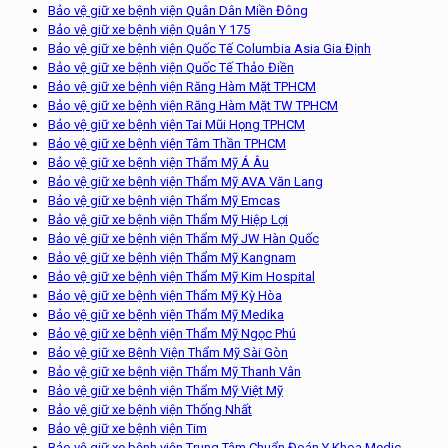
Bảo vệ giữ xe bệnh viện Quân Dân Miền Đông
Bảo vệ giữ xe bệnh viện Quân Y 175
Bảo vệ giữ xe bệnh viện Quốc Tế Columbia Asia Gia Định
Bảo vệ giữ xe bệnh viện Quốc Tế Thảo Điền
Bảo vệ giữ xe bệnh viện Răng Hàm Mặt TPHCM
Bảo vệ giữ xe bệnh viện Răng Hàm Mặt TW TPHCM
Bảo vệ giữ xe bệnh viện Tai Mũi Họng TPHCM
Bảo vệ giữ xe bệnh viện Tâm Thần TPHCM
Bảo vệ giữ xe bệnh viện Thẩm Mỹ Á Âu
Bảo vệ giữ xe bệnh viện Thẩm Mỹ AVA Văn Lang
Bảo vệ giữ xe bệnh viện Thẩm Mỹ Emcas
Bảo vệ giữ xe bệnh viện Thẩm Mỹ Hiệp Lợi
Bảo vệ giữ xe bệnh viện Thẩm Mỹ JW Hàn Quốc
Bảo vệ giữ xe bệnh viện Thẩm Mỹ Kangnam
Bảo vệ giữ xe bệnh viện Thẩm Mỹ Kim Hospital
Bảo vệ giữ xe bệnh viện Thẩm Mỹ Kỳ Hòa
Bảo vệ giữ xe bệnh viện Thẩm Mỹ Medika
Bảo vệ giữ xe bệnh viện Thẩm Mỹ Ngọc Phú
Bảo vệ giữ xe Bệnh Viện Thẩm Mỹ Sài Gòn
Bảo vệ giữ xe bệnh viện Thẩm Mỹ Thanh Vân
Bảo vệ giữ xe bệnh viện Thẩm Mỹ Việt Mỹ
Bảo vệ giữ xe bệnh viện Thống Nhất
Bảo vệ giữ xe bệnh viện Tim
Bảo vệ giữ xe bệnh viện Trung Tâm Chuẩn Đoán Y Khoa Medic