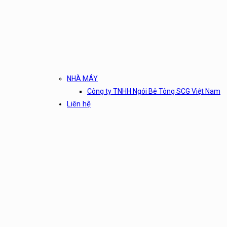
NHÀ MÁY
Công ty TNHH Ngói Bê Tông SCG Việt Nam
Liên hệ