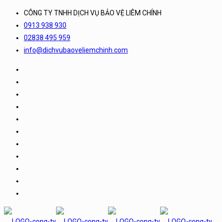
CÔNG TY TNHH DỊCH VỤ BẢO VỆ LIÊM CHÍNH
0913 938 930
02838 495 959
info@dichvubaoveliemchinh.com