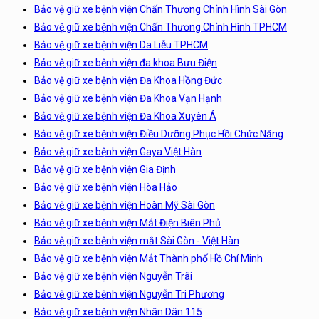
Bảo vệ giữ xe bệnh viện Chấn Thương Chỉnh Hình Sài Gòn
Bảo vệ giữ xe bệnh viện Chấn Thương Chỉnh Hình TPHCM
Bảo vệ giữ xe bệnh viện Da Liễu TPHCM
Bảo vệ giữ xe bệnh viện đa khoa Bưu Điện
Bảo vệ giữ xe bệnh viện Đa Khoa Hồng Đức
Bảo vệ giữ xe bệnh viện Đa Khoa Vạn Hạnh
Bảo vệ giữ xe bệnh viện Đa Khoa Xuyên Á
Bảo vệ giữ xe bệnh viện Điều Dưỡng Phục Hồi Chức Năng
Bảo vệ giữ xe bệnh viện Gaya Việt Hàn
Bảo vệ giữ xe bệnh viện Gia Định
Bảo vệ giữ xe bệnh viện Hòa Hảo
Bảo vệ giữ xe bệnh viện Hoàn Mỹ Sài Gòn
Bảo vệ giữ xe bệnh viện Mắt Điện Biên Phủ
Bảo vệ giữ xe bệnh viện mắt Sài Gòn - Việt Hàn
Bảo vệ giữ xe bệnh viện Mắt Thành phố Hồ Chí Minh
Bảo vệ giữ xe bệnh viện Nguyễn Trãi
Bảo vệ giữ xe bệnh viện Nguyễn Tri Phương
Bảo vệ giữ xe bệnh viện Nhân Dân 115