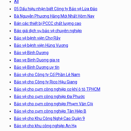
All
05 Dấu hiệu nhận biết Công ty Bảo vệ Lừa Đảo
Bà Nguyễn Phương Hằng Mới Nhất Hôm Nay
Bán các thiết bị PCCC chất lượng cao
Báo giá dịch vụ bảo vệ chuyên nghiệp
Bảo vệ bệnh viện Chợ Rẫy
Bảo vệ bệnh viện Hùng Vương
Bảo vệ Bình Dương
Bao ve Binh Duong gia re
Bảo vệ Bình Dương uy tín
Bảo vệ cho Công ty Cổ Phần Lê Nam
Bảo vệ cho Công ty Rico Hậu Giang
Bảo vệ cho cụm công nghiệp cơ khí ô tô TPHCM
Bảo vệ cho cụm công nghiệp Đa Phước
Bảo vệ cho cụm công nghiệp Phạm Văn Cội
Bảo vệ cho cụm công nghiệp Tân Hiệp B
Bảo vệ cho Khu Công Nghệ Cao Quận 9
Bảo vệ cho khu công nghiệp An Hạ