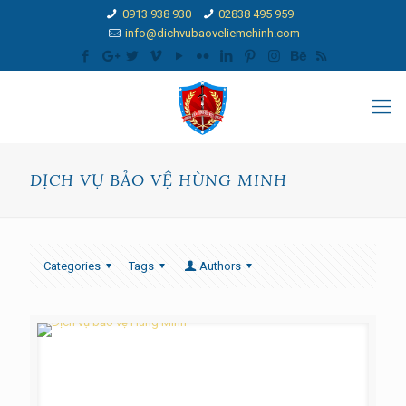
0913 938 930
02838 495 959
info@dichvubaoveliemchinh.com
DỊCH VỤ BẢO VỆ HÙNG MINH
Categories
Tags
Authors