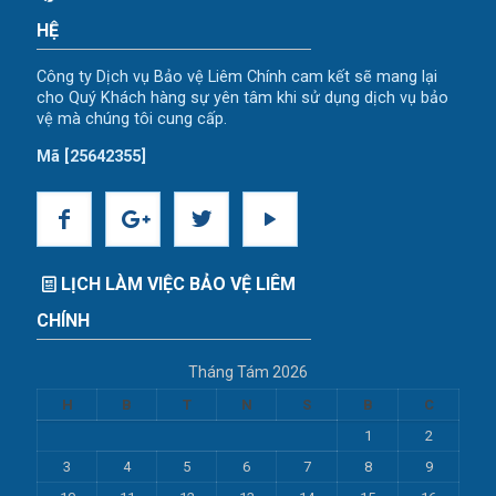
HỆ
Công ty Dịch vụ Bảo vệ Liêm Chính cam kết sẽ mang lại
cho Quý Khách hàng sự yên tâm khi sử dụng dịch vụ bảo
vệ mà chúng tôi cung cấp.
Mã [25642355]
LỊCH LÀM VIỆC BẢO VỆ LIÊM
CHÍNH
Tháng Tám 2026
H
B
T
N
S
B
C
1
2
3
4
5
6
7
8
9