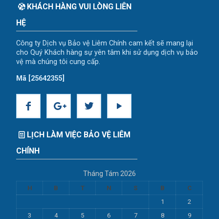
KHÁCH HÀNG VUI LÒNG LIÊN
HỆ
Công ty Dịch vụ Bảo vệ Liêm Chính cam kết sẽ mang lại
cho Quý Khách hàng sự yên tâm khi sử dụng dịch vụ bảo
vệ mà chúng tôi cung cấp.
Mã [25642355]
LỊCH LÀM VIỆC BẢO VỆ LIÊM
CHÍNH
Tháng Tám 2026
H
B
T
N
S
B
C
1
2
3
4
5
6
7
8
9