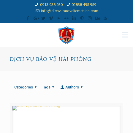
0913 938 930
02838 495 959
info@dichvubaoveliemchinh.com
DỊCH VỤ BẢO VỆ HẢI PHÒNG
Categories
Tags
Authors