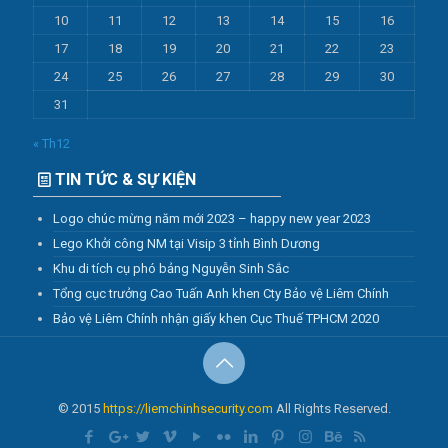
10
11
12
13
14
15
16
17
18
19
20
21
22
23
24
25
26
27
28
29
30
31
« Th12
TIN TỨC & SỰ KIỆN
Logo chúc mừng năm mới 2023 – happy new year 2023
Lego Khởi công NM tại Visip 3 tỉnh Bình Dương
Khu di tích cụ phó bảng Nguyễn Sinh Sắc
Tổng cục trưởng Cao Tuấn Anh khen Cty Bảo vệ Liêm Chính
Bảo vệ Liêm Chính nhận giấy khen Cục Thuế TPHCM 2020
© 2015
https://liemchinhsecurity.com
All Rights Reserved.