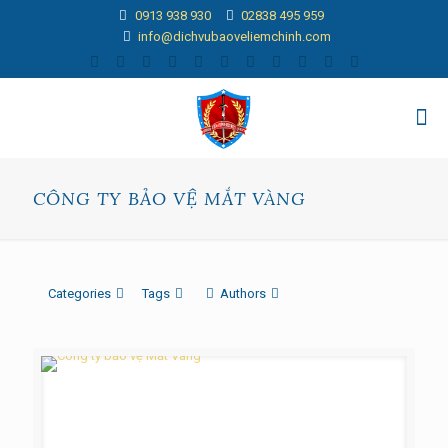
0913 938 930
02838 495 959
info@dichvubaoveliemchinh.com
CÔNG TY BẢO VỆ MẮT VÀNG
Categories
Tags
Authors