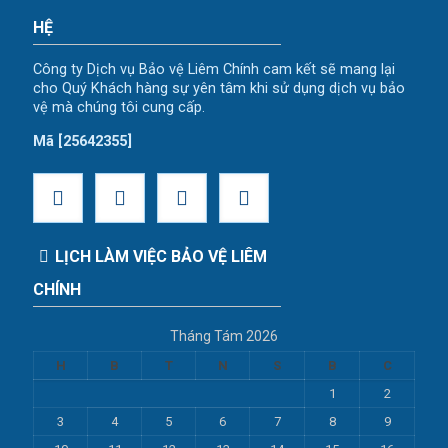
HỆ
Công ty Dịch vụ Bảo vệ Liêm Chính cam kết sẽ mang lại
cho Quý Khách hàng sự yên tâm khi sử dụng dịch vụ bảo
vệ mà chúng tôi cung cấp.
Mã [25642355]
LỊCH LÀM VIỆC BẢO VỆ LIÊM
CHÍNH
Tháng Tám 2026
H
B
T
N
S
B
C
1
2
3
4
5
6
7
8
9