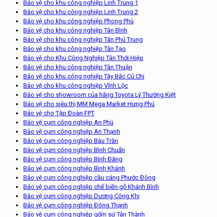
Bảo vệ cho khu công nghiệp Linh Trung 1
Bảo vệ cho khu công nghiệp Linh Trung 2
Bảo vệ cho khu công nghiệp Phong Phú
Bảo vệ cho khu công nghiệp Tân Bình
Bảo vệ cho khu công nghiệp Tân Phú Trung
Bảo vệ cho khu công nghiệp Tân Tạo
Bảo vệ cho Khu Công Nghiệp Tân Thới Hiệp
Bảo vệ cho khu công nghiệp Tân Thuận
Bảo vệ cho khu công nghiệp Tây Bắc Củ Chi
Bảo vệ cho khu công nghiệp Vĩnh Lộc
Bảo vệ cho showroom của hãng Toyota Lý Thường Kiệt
Bảo vệ cho siêu thị MM Mega Market Hưng Phú
Bảo vệ cho Tập Đoàn FPT
Bảo vệ cụm công nghiệp An Phú
Bảo vệ cụm công nghiệp An Thạnh
Bảo vệ cụm công nghiệp Bàu Trăn
Bảo vệ cụm công nghiệp Bình Chuẩn
Bảo vệ cụm công nghiệp Bình Đăng
Bảo vệ cụm công nghiệp Bình Khánh
Bảo vệ cụm công nghiệp cầu cảng Phước Đông
Bảo vệ cụm công nghiệp chế biến gỗ Khánh Bình
Bảo vệ cụm công nghiệp Dương Công Khi
Bảo vệ cụm công nghiệp Đông Thạnh
Bảo vệ cụm công nghiệp gốm sứ Tân Thành