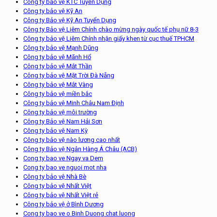
Công ty bảo vệ KTC Tuyển Dụng
Công ty bảo vệ Kỹ An
Công ty Bảo vệ Kỹ An Tuyển Dụng
Công ty Bảo vệ Liêm Chính chào mừng ngày quốc tế phụ nữ 8-3
Công ty bảo vệ Liêm Chính nhận giấy khen từ cục thuế TPHCM
Công ty bảo vệ Mạnh Dũng
Công ty bảo vệ Mãnh Hổ
Công ty bảo vệ Mắt Thần
Công ty bảo vệ Mặt Trời Đà Nẵng
Công ty bảo vệ Mắt Vàng
Công ty bảo vệ miền bắc
Công ty bảo vệ Minh Châu Nam Định
Công ty bảo vệ môi trường
Công ty Bảo vệ Nam Hải Sơn
Công ty bảo vệ Nam Kỳ
Công ty bảo vệ nào lương cao nhất
Công ty Bảo vệ Ngân Hàng Á Châu (ACB)
Cong ty bao ve Ngay va Dem
Cong ty bao ve nguoi mot nha
Công ty bảo vệ Nhà Bè
Công ty bảo vệ Nhất Việt
Công ty bảo vệ Nhất Việt rẻ
Công ty bảo vệ ở Bình Dương
Cong ty bao ve o Binh Duong chat luong