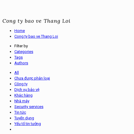
Cong ty bao ve Thang Loi
Home
Cong ty bao ve Thang Loi
Filter by
Categories
Tags
Authors
All
Chưa được phân loại
Công ty
Dịch vụ bảo vệ
Khác hàng
Nhà máy
Security services
Tin tức
Tuyển dụng
Yếu tố tin tưởng