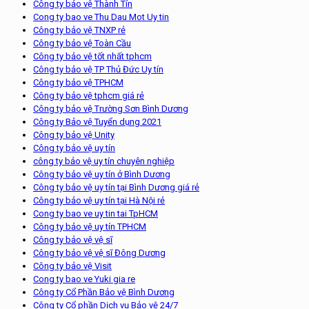
Công ty bảo vệ Thành Tín
Cong ty bao ve Thu Dau Mot Uy tin
Công ty bảo vệ TNXP rẻ
Công ty bảo vệ Toàn Cầu
Công ty bảo vệ tốt nhất tphcm
Công ty bảo vệ TP Thủ Đức Uy tín
Công ty bảo vệ TPHCM
Công ty bảo vệ tphcm giá rẻ
Công ty bảo vệ Trường Sơn Bình Dương
Công ty Bảo vệ Tuyển dụng 2021
Công ty bảo vệ Unity
Công ty bảo vệ uy tín
công ty bảo vệ uy tín chuyên nghiệp
Công ty bảo vệ uy tín ở Bình Dương
Công ty bảo vệ uy tín tại Bình Dương giá rẻ
Công ty bảo vệ uy tín tại Hà Nội rẻ
Cong ty bao ve uy tin tai TpHCM
Công ty bảo vệ uy tín TPHCM
Công ty bảo vệ vệ sĩ
Công ty bảo vệ vệ sĩ Đông Dương
Công ty bảo vệ Visit
Cong ty bao ve Yuki gia re
Công ty Cổ Phần Bảo vệ Bình Dương
Công ty Cổ phần Dịch vụ Bảo vệ 24/7