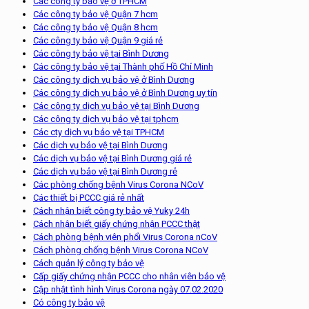
Các công ty bảo vệ ở TPHCM
Các công ty bảo vệ Quận 7 hcm
Các công ty bảo vệ Quận 8 hcm
Các công ty bảo vệ Quận 9 giá rẻ
Các công ty bảo vệ tại Bình Dương
Các công ty bảo vệ tại Thành phố Hồ Chí Minh
Các công ty dịch vụ bảo vệ ở Bình Dương
Các công ty dịch vụ bảo vệ ở Bình Dương uy tín
Các công ty dịch vụ bảo vệ tại Bình Dương
Các công ty dịch vụ bảo vệ tại tphcm
Các cty dịch vụ bảo vệ tại TPHCM
Các dịch vụ bảo vệ tại Bình Dương
Các dịch vụ bảo vệ tại Bình Dương giá rẻ
Các dịch vụ bảo vệ tại Bình Dương rẻ
Các phòng chống bệnh Virus Corona NCoV
Các thiết bị PCCC giá rẻ nhất
Cách nhận biết công ty bảo vệ Yuky 24h
Cách nhận biết giấy chứng nhận PCCC thật
Cách phòng bệnh viên phổi Virus Corona nCoV
Cách phòng chống bệnh Virus Corona NCoV
Cách quản lý công ty bảo vệ
Cấp giấy chứng nhận PCCC cho nhân viên bảo vệ
Cập nhật tình hình Virus Corona ngày 07.02.2020
Có công ty bảo vệ