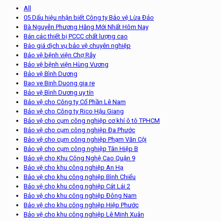
All
05 Dấu hiệu nhận biết Công ty Bảo vệ Lừa Đảo
Bà Nguyễn Phương Hằng Mới Nhất Hôm Nay
Bán các thiết bị PCCC chất lượng cao
Báo giá dịch vụ bảo vệ chuyên nghiệp
Bảo vệ bệnh viện Chợ Rẫy
Bảo vệ bệnh viện Hùng Vương
Bảo vệ Bình Dương
Bao ve Binh Duong gia re
Bảo vệ Bình Dương uy tín
Bảo vệ cho Công ty Cổ Phần Lê Nam
Bảo vệ cho Công ty Rico Hậu Giang
Bảo vệ cho cụm công nghiệp cơ khí ô tô TPHCM
Bảo vệ cho cụm công nghiệp Đa Phước
Bảo vệ cho cụm công nghiệp Phạm Văn Cội
Bảo vệ cho cụm công nghiệp Tân Hiệp B
Bảo vệ cho Khu Công Nghệ Cao Quận 9
Bảo vệ cho khu công nghiệp An Hạ
Bảo vệ cho khu công nghiệp Bình Chiểu
Bảo vệ cho khu công nghiệp Cát Lái 2
Bảo vệ cho khu công nghiệp Đông Nam
Bảo vệ cho khu công nghiệp Hiệp Phước
Bảo vệ cho khu công nghiệp Lê Minh Xuân