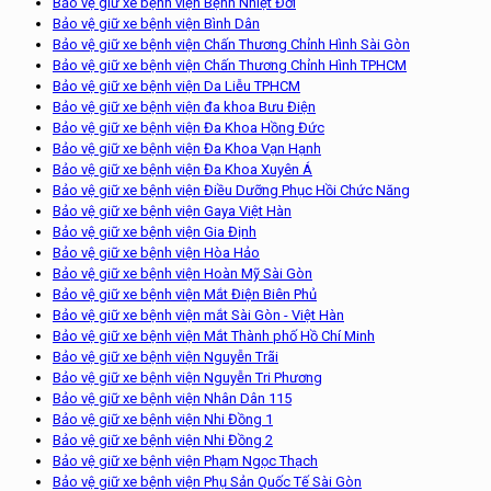
Bảo vệ giữ xe bệnh viện Bệnh Nhiệt Đới
Bảo vệ giữ xe bệnh viện Bình Dân
Bảo vệ giữ xe bệnh viện Chấn Thương Chỉnh Hình Sài Gòn
Bảo vệ giữ xe bệnh viện Chấn Thương Chỉnh Hình TPHCM
Bảo vệ giữ xe bệnh viện Da Liễu TPHCM
Bảo vệ giữ xe bệnh viện đa khoa Bưu Điện
Bảo vệ giữ xe bệnh viện Đa Khoa Hồng Đức
Bảo vệ giữ xe bệnh viện Đa Khoa Vạn Hạnh
Bảo vệ giữ xe bệnh viện Đa Khoa Xuyên Á
Bảo vệ giữ xe bệnh viện Điều Dưỡng Phục Hồi Chức Năng
Bảo vệ giữ xe bệnh viện Gaya Việt Hàn
Bảo vệ giữ xe bệnh viện Gia Định
Bảo vệ giữ xe bệnh viện Hòa Hảo
Bảo vệ giữ xe bệnh viện Hoàn Mỹ Sài Gòn
Bảo vệ giữ xe bệnh viện Mắt Điện Biên Phủ
Bảo vệ giữ xe bệnh viện mắt Sài Gòn - Việt Hàn
Bảo vệ giữ xe bệnh viện Mắt Thành phố Hồ Chí Minh
Bảo vệ giữ xe bệnh viện Nguyễn Trãi
Bảo vệ giữ xe bệnh viện Nguyễn Tri Phương
Bảo vệ giữ xe bệnh viện Nhân Dân 115
Bảo vệ giữ xe bệnh viện Nhi Đồng 1
Bảo vệ giữ xe bệnh viện Nhi Đồng 2
Bảo vệ giữ xe bệnh viện Phạm Ngọc Thạch
Bảo vệ giữ xe bệnh viện Phụ Sản Quốc Tế Sài Gòn