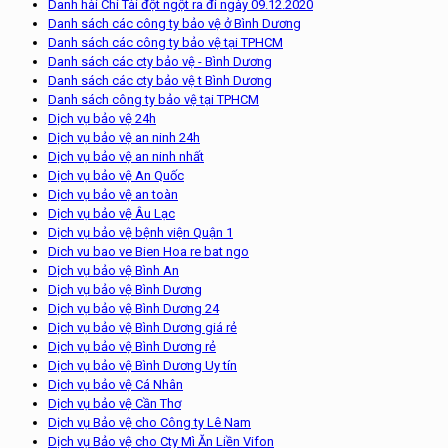
Danh hài Chí Tài đột ngột ra đi ngày 09.12.2020
Danh sách các công ty bảo vệ ở Bình Dương
Danh sách các công ty bảo vệ tại TPHCM
Danh sách các cty bảo vệ - Bình Dương
Danh sách các cty bảo vệ t Bình Dương
Danh sách công ty bảo vệ tại TPHCM
Dịch vụ bảo vệ 24h
Dịch vụ bảo vệ an ninh 24h
Dịch vụ bảo vệ an ninh nhất
Dịch vụ bảo vệ An Quốc
Dịch vụ bảo vệ an toàn
Dịch vụ bảo vệ Âu Lạc
Dịch vụ bảo vệ bệnh viện Quận 1
Dich vu bao ve Bien Hoa re bat ngo
Dịch vụ bảo vệ Bình An
Dịch vụ bảo vệ Bình Dương
Dịch vụ bảo vệ Bình Dương 24
Dịch vụ bảo vệ Bình Dương giá rẻ
Dịch vụ bảo vệ Bình Dương rẻ
Dịch vụ bảo vệ Bình Dương Uy tín
Dịch vụ bảo vệ Cá Nhân
Dịch vụ bảo vệ Cần Thơ
Dịch vụ Bảo vệ cho Công ty Lê Nam
Dịch vụ Bảo vệ cho Cty Mì Ăn Liền Vifon