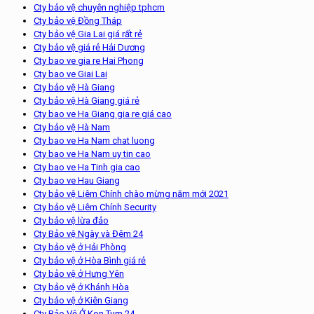
Cty bảo vệ chuyên nghiệp tphcm
Cty bảo vệ Đồng Tháp
Cty bảo vệ Gia Lai giá rất rẻ
Cty bảo vệ giá rẻ Hải Dương
Cty bao ve gia re Hai Phong
Cty bao ve Giai Lai
Cty bảo vệ Hà Giang
Cty bảo vệ Hà Giang giá rẻ
Cty bao ve Ha Giang gia re giá cao
Cty bảo vệ Hà Nam
Cty bao ve Ha Nam chat luong
Cty bao ve Ha Nam uy tin cao
Cty bao ve Ha Tinh gia cao
Cty bao ve Hau Giang
Cty bảo vệ Liêm Chính chào mừng năm mới 2021
Cty bảo vệ Liêm Chính Security
Cty bảo vệ lừa đảo
Cty Bảo vệ Ngày và Đêm 24
Cty bảo vệ ở Hải Phòng
Cty bảo vệ ở Hòa Bình giá rẻ
Cty bảo vệ ở Hưng Yên
Cty bảo vệ ở Khánh Hòa
Cty bảo vệ ở Kiên Giang
Cty Bảo Vệ Ở Kon Tum 24