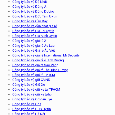
Công ty bảo vệ Đệ Nhất
Công ty bảo vệ Đông Á
Công ty bảo vệ Đông Dương
Công ty bảo vệ Đức Tâm Uy tín
Công ty bảo vệ Gần Đây
Công ty bảo vệ gần nhất giá rẻ
Công ty bảo vệ Gia Lai Uy tín
Công ty bảo vệ Gia Minh Uy tín
Công ty bảo vệ giá rẻ 2
Công ty bảo vệ giá rẻ Âu Lạc
Công ty bảo vệ Giá rẻ Âu Việt
Công ty bảo vệ giá rẻ International Mr Security
Công ty bảo vệ giá rẻ ở Bình Dương
Cong ty bao ve gia re Sao Vang
Công ty bảo vệ giá rẻ Thái Bình Dương
Công ty bảo vệ giá rẻ TPHCM
Công ty bảo vệ giữ CMND
Công ty bảo vệ Giữ Xe
Công ty bảo vệ giữ xe tại TPHCM
Công ty bảo vệ giữ xe tphcm
Công ty bảo vệ Golden Eye
Công ty bảo vệ Gos
Công ty bảo vệ GOS Uy tín
Công ty bảo vệ Hà Nội