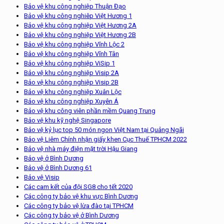
Bảo vệ khu công nghiệp Thuận Đạo
Bảo vệ khu công nghiêp Việt Hương 1
Bảo vệ khu công nghiệp Việt Hương 2A
Bảo vệ khu công nghiệp Việt Hương 2B
Bảo vệ khu công nghiệp Vĩnh Lộc 2
Bảo vệ khu công nghiệp Vĩnh Tân
Bảo vệ khu công nghiệp ViSip 1
Bảo vệ khu công nghiệp Visip 2A
Bảo vệ khu công nghiệp Visip 2B
Bảo vệ khu công nghiệp Xuân Lộc
Bảo vệ khu công nghiệp Xuyên Á
Bảo vệ khu công viên phần mềm Quang Trung
Bảo vệ khu kỹ nghệ Singapore
Bảo vệ kỷ lục top 50 món ngon Việt Nam tại Quảng Ngãi
Bảo vệ Liêm Chính nhận giấy khen Cục Thuế TPHCM 2022
Bảo vệ nhà máy điện mặt trời Hậu Giang
Bảo vệ ở Bình Dương
Bảo vệ ở Bình Dương 61
Bảo vệ Visip
Các cam kết của đội SG8 cho tết 2020
Các công ty bảo vệ khu vực Bình Dương
Các công ty bảo vệ lừa đào tại TPHCM
Các công ty bảo vệ ở Bình Dương