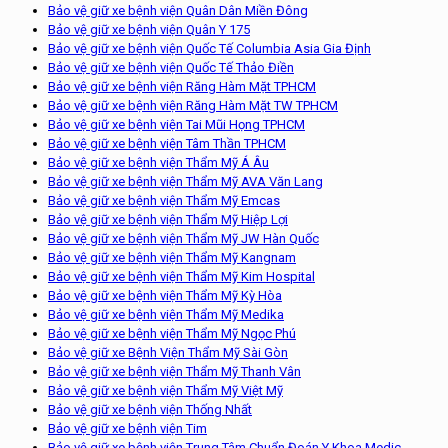
Bảo vệ giữ xe bệnh viện Quân Dân Miền Đông
Bảo vệ giữ xe bệnh viện Quân Y 175
Bảo vệ giữ xe bệnh viện Quốc Tế Columbia Asia Gia Định
Bảo vệ giữ xe bệnh viện Quốc Tế Thảo Điền
Bảo vệ giữ xe bệnh viện Răng Hàm Mặt TPHCM
Bảo vệ giữ xe bệnh viện Răng Hàm Mặt TW TPHCM
Bảo vệ giữ xe bệnh viện Tai Mũi Họng TPHCM
Bảo vệ giữ xe bệnh viện Tâm Thần TPHCM
Bảo vệ giữ xe bệnh viện Thẩm Mỹ Á Âu
Bảo vệ giữ xe bệnh viện Thẩm Mỹ AVA Văn Lang
Bảo vệ giữ xe bệnh viện Thẩm Mỹ Emcas
Bảo vệ giữ xe bệnh viện Thẩm Mỹ Hiệp Lợi
Bảo vệ giữ xe bệnh viện Thẩm Mỹ JW Hàn Quốc
Bảo vệ giữ xe bệnh viện Thẩm Mỹ Kangnam
Bảo vệ giữ xe bệnh viện Thẩm Mỹ Kim Hospital
Bảo vệ giữ xe bệnh viện Thẩm Mỹ Kỳ Hòa
Bảo vệ giữ xe bệnh viện Thẩm Mỹ Medika
Bảo vệ giữ xe bệnh viện Thẩm Mỹ Ngọc Phú
Bảo vệ giữ xe Bệnh Viện Thẩm Mỹ Sài Gòn
Bảo vệ giữ xe bệnh viện Thẩm Mỹ Thanh Vân
Bảo vệ giữ xe bệnh viện Thẩm Mỹ Việt Mỹ
Bảo vệ giữ xe bệnh viện Thống Nhất
Bảo vệ giữ xe bệnh viện Tim
Bảo vệ giữ xe bệnh viện Trung Tâm Chuẩn Đoán Y Khoa Medic