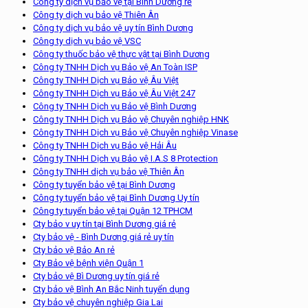
Công ty dịch vụ bảo vệ tại Bình Dương rẻ
Công ty dịch vụ bảo vệ Thiên Ân
Công ty dịch vụ bảo vệ uy tín Bình Dương
Công ty dịch vụ bảo vệ VSC
Công ty thuốc bảo vệ thực vật tại Bình Dương
Công ty TNHH Dịch vụ Bảo vệ An Toàn ISP
Công ty TNHH Dịch vụ Bảo vệ Âu Việt
Công ty TNHH Dịch vụ Bảo vệ Âu Việt 247
Công ty TNHH Dịch vụ Bảo vệ Bình Dương
Công ty TNHH Dịch vụ Bảo vệ Chuyên nghiệp HNK
Công ty TNHH Dịch vụ Bảo vệ Chuyên nghiệp Vinase
Công ty TNHH Dịch vụ Bảo vệ Hải Âu
Công ty TNHH Dịch vụ Bảo vệ I.A.S 8 Protection
Công ty TNHH dịch vụ bảo vệ Thiên Ân
Công ty tuyển bảo vệ tại Bình Dương
Công ty tuyển bảo vệ tại Bình Dương Uy tín
Công ty tuyển bảo vệ tại Quận 12 TPHCM
Cty bảo v uy tín tại Bình Dương giá rẻ
Cty bảo vệ - Bình Dương giá rẻ uy tín
Cty bảo vệ Bảo An rẻ
Cty Bảo vệ bệnh viện Quận 1
Cty bảo vệ Bì Dương uy tín giá rẻ
Cty bảo vệ Bình An Bắc Ninh tuyển dụng
Cty bảo vệ chuyên nghiệp Gia Lai