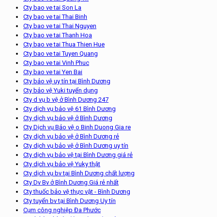
Cty bao ve tai Son La
Cty bao ve tai Thai Binh
Cty bao ve tai Thai Nguyen
Cty bao ve tai Thanh Hoa
Cty bao ve tai Thua Thien Hue
Cty bao ve tai Tuyen Quang
Cty bao ve tai Vinh Phuc
Cty bao ve tai Yen Bai
Cty bảo vệ uy tín tại Bình Dương
Cty bảo vệ Yuki tuyển dụng
Cty d vụ b vệ ở Bình Dương 247
Cty dịch vụ bảo vệ 61 Bình Dương
Cty dịch vụ bảo vệ ở Bình Dương
Cty Dịch vụ Bảo vệ o Binh Duong Gia re
Cty dịch vụ bảo vệ ở Bình Dương rẻ
Cty dịch vụ bảo vệ ở Bình Dương uy tín
Cty dịch vụ bảo vệ tại Bình Dương giá rẻ
Cty dịch vụ bảo vệ Yuky thật
Cty dịch vụ bv tại Bình Dương chất lượng
Cty Dv Bv ở Bình Dương Giá rẻ nhất
Cty thuốc bảo vệ thực vật - Bình Dương
Cty tuyển bv tại Bình Dương Uy tín
Cụm công nghiệp Đa Phước