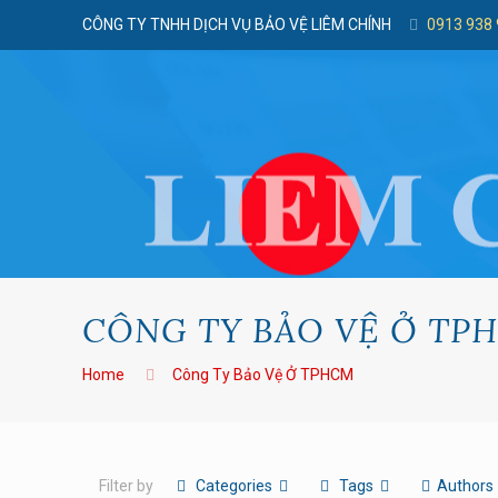
CÔNG TY TNHH DỊCH VỤ BẢO VỆ LIÊM CHÍNH
0913 938
CÔNG TY BẢO VỆ Ở TP
Home
Công Ty Bảo Vệ Ở TPHCM
Filter by
Categories
Tags
Authors