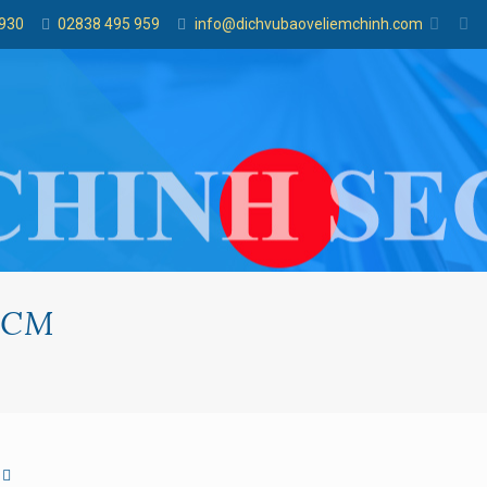
 930
02838 495 959
info@dichvubaoveliemchinh.com
HCM