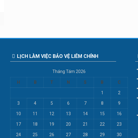
LỊCH LÀM VIỆC BẢO VỆ LIÊM CHÍNH
Tháng Tám 2026
H
B
T
N
S
B
C
1
2
3
4
5
6
7
8
9
10
11
12
13
14
15
16
17
18
19
20
21
22
23
24
25
26
27
28
29
30