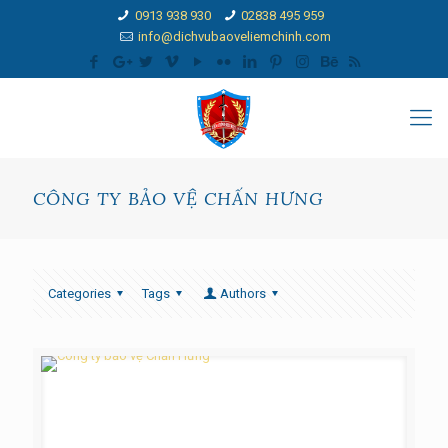
0913 938 930
02838 495 959
info@dichvubaoveliemchinh.com
CÔNG TY BẢO VỆ CHẤN HƯNG
Categories
Tags
Authors