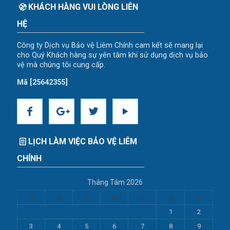
KHÁCH HÀNG VUI LÒNG LIÊN
HỆ
Công ty Dịch vụ Bảo vệ Liêm Chính cam kết sẽ mang lại
cho Quý Khách hàng sự yên tâm khi sử dụng dịch vụ bảo
vệ mà chúng tôi cung cấp.
Mã [25642355]
LỊCH LÀM VIỆC BẢO VỆ LIÊM
CHÍNH
Tháng Tám 2026
H
B
T
N
S
B
C
1
2
3
4
5
6
7
8
9