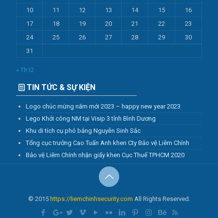
10
11
12
13
14
15
16
17
18
19
20
21
22
23
24
25
26
27
28
29
30
31
« Th12
TIN TỨC & SỰ KIỆN
Logo chúc mừng năm mới 2023 – happy new year 2023
Lego Khởi công NM tại Visip 3 tỉnh Bình Dương
Khu di tích cụ phó bảng Nguyễn Sinh Sắc
Tổng cục trưởng Cao Tuấn Anh khen Cty Bảo vệ Liêm Chính
Bảo vệ Liêm Chính nhận giấy khen Cục Thuế TPHCM 2020
© 2015
https://liemchinhsecurity.com
All Rights Reserved.