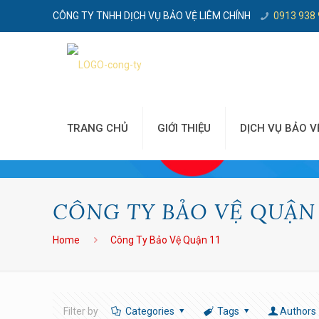
CÔNG TY TNHH DỊCH VỤ BẢO VỆ LIÊM CHÍNH
0913 938
TRANG CHỦ
GIỚI THIỆU
DỊCH VỤ BẢO V
CÔNG TY BẢO VỆ QUẬN 
Home
Công Ty Bảo Vệ Quận 11
Filter by
Categories
Tags
Authors