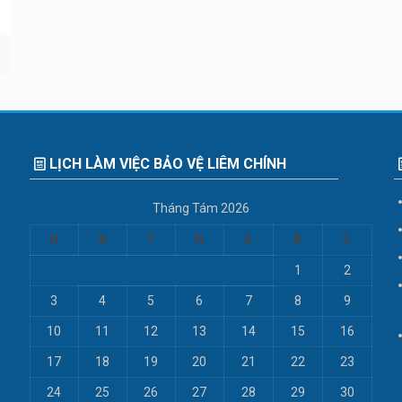
LỊCH LÀM VIỆC BẢO VỆ LIÊM CHÍNH
Tháng Tám 2026
H
B
T
N
S
B
C
1
2
3
4
5
6
7
8
9
10
11
12
13
14
15
16
17
18
19
20
21
22
23
24
25
26
27
28
29
30