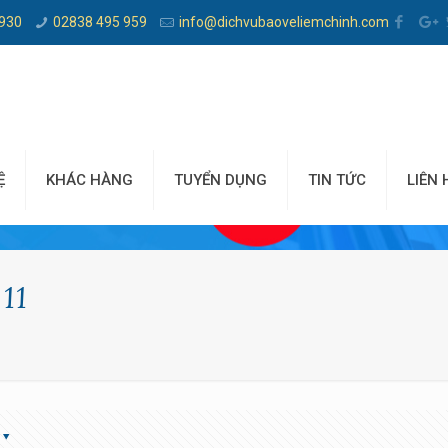
 930
02838 495 959
info@dichvubaoveliemchinh.com
Ệ
KHÁC HÀNG
TUYỂN DỤNG
TIN TỨC
LIÊN 
11