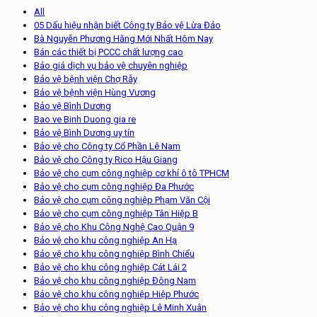
All
05 Dấu hiệu nhận biết Công ty Bảo vệ Lừa Đảo
Bà Nguyễn Phương Hằng Mới Nhất Hôm Nay
Bán các thiết bị PCCC chất lượng cao
Báo giá dịch vụ bảo vệ chuyên nghiệp
Bảo vệ bệnh viện Chợ Rẫy
Bảo vệ bệnh viện Hùng Vương
Bảo vệ Bình Dương
Bao ve Binh Duong gia re
Bảo vệ Bình Dương uy tín
Bảo vệ cho Công ty Cổ Phần Lê Nam
Bảo vệ cho Công ty Rico Hậu Giang
Bảo vệ cho cụm công nghiệp cơ khí ô tô TPHCM
Bảo vệ cho cụm công nghiệp Đa Phước
Bảo vệ cho cụm công nghiệp Phạm Văn Cội
Bảo vệ cho cụm công nghiệp Tân Hiệp B
Bảo vệ cho Khu Công Nghệ Cao Quận 9
Bảo vệ cho khu công nghiệp An Hạ
Bảo vệ cho khu công nghiệp Bình Chiểu
Bảo vệ cho khu công nghiệp Cát Lái 2
Bảo vệ cho khu công nghiệp Đông Nam
Bảo vệ cho khu công nghiệp Hiệp Phước
Bảo vệ cho khu công nghiệp Lê Minh Xuân