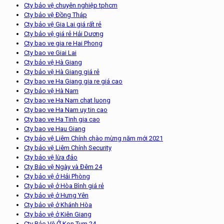
Cty bảo vệ chuyên nghiệp tphcm
Cty bảo vệ Đồng Tháp
Cty bảo vệ Gia Lai giá rất rẻ
Cty bảo vệ giá rẻ Hải Dương
Cty bao ve gia re Hai Phong
Cty bao ve Giai Lai
Cty bảo vệ Hà Giang
Cty bảo vệ Hà Giang giá rẻ
Cty bao ve Ha Giang gia re giá cao
Cty bảo vệ Hà Nam
Cty bao ve Ha Nam chat luong
Cty bao ve Ha Nam uy tin cao
Cty bao ve Ha Tinh gia cao
Cty bao ve Hau Giang
Cty bảo vệ Liêm Chính chào mừng năm mới 2021
Cty bảo vệ Liêm Chính Security
Cty bảo vệ lừa đảo
Cty Bảo vệ Ngày và Đêm 24
Cty bảo vệ ở Hải Phòng
Cty bảo vệ ở Hòa Bình giá rẻ
Cty bảo vệ ở Hưng Yên
Cty bảo vệ ở Khánh Hòa
Cty bảo vệ ở Kiên Giang
Cty Bảo Vệ Ở Kon Tum 24