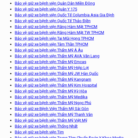
Bảo vệ giữ xe bệnh viện Quân Dân Miền Đông
Bảo vệ giữ xe bệnh viện Quân Y 175
Bảo vệ giữ xe bệnh viện Quốc Tế Columbia Asia Gia Định
Bảo vệ giữ xe bệnh viện Quốc Tế Thảo Điền
Bảo vệ giữ xe bệnh viện Răng Hàm Mặt TPHCM
Bảo vệ giữ xe bệnh viện Răng Hàm Mặt TW TPHCM
Bảo vệ giữ xe bệnh viện Tai Mũi Họng TPHCM
Bảo vệ giữ xe bệnh viện Tâm Thần TPHCM
Bảo vệ giữ xe bệnh viện Thẩm Mỹ Á Âu
Bảo vệ giữ xe bệnh viện Thẩm Mỹ AVA Văn Lang
Bảo vệ giữ xe bệnh viện Thẩm Mỹ Emcas
Bảo vệ giữ xe bệnh viện Thẩm Mỹ Hiệp Lợi
Bảo vệ giữ xe bệnh viện Thẩm Mỹ JW Hàn Quốc
Bảo vệ giữ xe bệnh viện Thẩm Mỹ Kangnam
Bảo vệ giữ xe bệnh viện Thẩm Mỹ Kim Hospital
Bảo vệ giữ xe bệnh viện Thẩm Mỹ Kỳ Hòa
Bảo vệ giữ xe bệnh viện Thẩm Mỹ Medika
Bảo vệ giữ xe bệnh viện Thẩm Mỹ Ngọc Phú
Bảo vệ giữ xe Bệnh Viện Thẩm Mỹ Sài Gòn
Bảo vệ giữ xe bệnh viện Thẩm Mỹ Thanh Vân
Bảo vệ giữ xe bệnh viện Thẩm Mỹ Việt Mỹ
Bảo vệ giữ xe bệnh viện Thống Nhất
Bảo vệ giữ xe bệnh viện Tim
Bảo vệ giữ xe bệnh viện Trung Tâm Chuẩn Đoán Y Khoa Medic