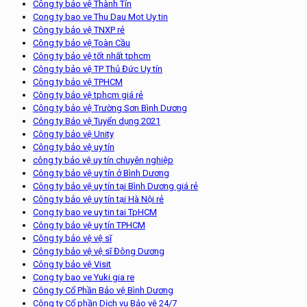
Công ty bảo vệ Thành Tín
Cong ty bao ve Thu Dau Mot Uy tin
Công ty bảo vệ TNXP rẻ
Công ty bảo vệ Toàn Cầu
Công ty bảo vệ tốt nhất tphcm
Công ty bảo vệ TP Thủ Đức Uy tín
Công ty bảo vệ TPHCM
Công ty bảo vệ tphcm giá rẻ
Công ty bảo vệ Trường Sơn Bình Dương
Công ty Bảo vệ Tuyển dụng 2021
Công ty bảo vệ Unity
Công ty bảo vệ uy tín
công ty bảo vệ uy tín chuyên nghiệp
Công ty bảo vệ uy tín ở Bình Dương
Công ty bảo vệ uy tín tại Bình Dương giá rẻ
Công ty bảo vệ uy tín tại Hà Nội rẻ
Cong ty bao ve uy tin tai TpHCM
Công ty bảo vệ uy tín TPHCM
Công ty bảo vệ vệ sĩ
Công ty bảo vệ vệ sĩ Đông Dương
Công ty bảo vệ Visit
Cong ty bao ve Yuki gia re
Công ty Cổ Phần Bảo vệ Bình Dương
Công ty Cổ phần Dịch vụ Bảo vệ 24/7