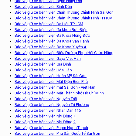
Bảo vệ giữ xe bệnh viện Bệnh Nhiệt Đới
Bảo vệ giữ xe bệnh viện Bình Dân
Bảo vệ giữ xe bệnh viện Chấn Thương Chỉnh Hình Sài Gòn
Bảo vệ giữ xe bệnh viện Chấn Thương Chỉnh Hình TPHCM
Bảo vệ giữ xe bệnh viện Da Liễu TPHCM
Bảo vệ giữ xe bệnh viện đa khoa Bưu Điện
Bảo vệ giữ xe bệnh viện Đa Khoa Hồng Đức
Bảo vệ giữ xe bệnh viện Đa Khoa Vạn Hạnh
Bảo vệ giữ xe bệnh viện Đa Khoa Xuyên Á
Bảo vệ giữ xe bệnh viện Điều Dưỡng Phục Hồi Chức Năng
Bảo vệ giữ xe bệnh viện Gaya Việt Hàn
Bảo vệ giữ xe bệnh viện Gia Định
Bảo vệ giữ xe bệnh viện Hòa Hảo
Bảo vệ giữ xe bệnh viện Hoàn Mỹ Sài Gòn
Bảo vệ giữ xe bệnh viện Mắt Điện Biên Phủ
Bảo vệ giữ xe bệnh viện mắt Sài Gòn - Việt Hàn
Bảo vệ giữ xe bệnh viện Mắt Thành phố Hồ Chí Minh
Bảo vệ giữ xe bệnh viện Nguyễn Trãi
Bảo vệ giữ xe bệnh viện Nguyễn Tri Phương
Bảo vệ giữ xe bệnh viện Nhân Dân 115
Bảo vệ giữ xe bệnh viện Nhi Đồng 1
Bảo vệ giữ xe bệnh viện Nhi Đồng 2
Bảo vệ giữ xe bệnh viện Phạm Ngọc Thạch
Bảo vệ giữ xe bệnh viện Phụ Sản Quốc Tế Sài Gòn