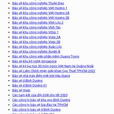
Bảo vệ khu công nghiệp Thuận Đạo
Bảo vệ khu công nghiêp Việt Hương 1
Bảo vệ khu công nghiệp Việt Hương 2A
Bảo vệ khu công nghiệp Việt Hương 2B
Bảo vệ khu công nghiệp Vĩnh Lộc 2
Bảo vệ khu công nghiệp Vĩnh Tân
Bảo vệ khu công nghiệp ViSip 1
Bảo vệ khu công nghiệp Visip 2A
Bảo vệ khu công nghiệp Visip 2B
Bảo vệ khu công nghiệp Xuân Lộc
Bảo vệ khu công nghiệp Xuyên Á
Bảo vệ khu công viên phần mềm Quang Trung
Bảo vệ khu kỹ nghệ Singapore
Bảo vệ kỷ lục top 50 món ngon Việt Nam tại Quảng Ngãi
Bảo vệ Liêm Chính nhận giấy khen Cục Thuế TPHCM 2022
Bảo vệ nhà máy điện mặt trời Hậu Giang
Bảo vệ ở Bình Dương
Bảo vệ ở Bình Dương 61
Bảo vệ Visip
Các cam kết của đội SG8 cho tết 2020
Các công ty bảo vệ khu vực Bình Dương
Các công ty bảo vệ lừa đào tại TPHCM
Các công ty bảo vệ ở Bình Dương