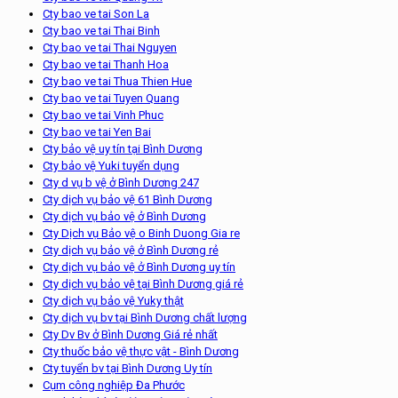
Cty bao ve tai Son La
Cty bao ve tai Thai Binh
Cty bao ve tai Thai Nguyen
Cty bao ve tai Thanh Hoa
Cty bao ve tai Thua Thien Hue
Cty bao ve tai Tuyen Quang
Cty bao ve tai Vinh Phuc
Cty bao ve tai Yen Bai
Cty bảo vệ uy tín tại Bình Dương
Cty bảo vệ Yuki tuyển dụng
Cty d vụ b vệ ở Bình Dương 247
Cty dịch vụ bảo vệ 61 Bình Dương
Cty dịch vụ bảo vệ ở Bình Dương
Cty Dịch vụ Bảo vệ o Binh Duong Gia re
Cty dịch vụ bảo vệ ở Bình Dương rẻ
Cty dịch vụ bảo vệ ở Bình Dương uy tín
Cty dịch vụ bảo vệ tại Bình Dương giá rẻ
Cty dịch vụ bảo vệ Yuky thật
Cty dịch vụ bv tại Bình Dương chất lượng
Cty Dv Bv ở Bình Dương Giá rẻ nhất
Cty thuốc bảo vệ thực vật - Bình Dương
Cty tuyển bv tại Bình Dương Uy tín
Cụm công nghiệp Đa Phước