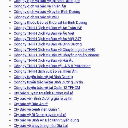
Công ty dịch vụ bảo vệ tại Bình Dương rẻ
Công ty dịch vụ bảo vệ Thiên Ân
Công ty dịch vụ bảo vệ uy tín Bình Dương
Công ty dịch vụ bảo vệ VSC
Công ty thuốc bảo vệ thực vật tại Bình Dương
Công ty TNHH Dịch vụ Bảo vệ An Toàn ISP
Công ty TNHH Dịch vụ Bảo vệ Âu Việt
Công ty TNHH Dịch vụ Bảo vệ Âu Việt 247
Công ty TNHH Dịch vụ Bảo vệ Bình Dương
Công ty TNHH Dịch vụ Bảo vệ Chuyên nghiệp HNK
Công ty TNHH Dịch vụ Bảo vệ Chuyên nghiệp Vinase
Công ty TNHH Dịch vụ Bảo vệ Hải Âu
Công ty TNHH Dịch vụ Bảo vệ I.A.S 8 Protection
Công ty TNHH dịch vụ bảo vệ Thiên Ân
Công ty tuyển bảo vệ tại Bình Dương
Công ty tuyển bảo vệ tại Bình Dương Uy tín
Công ty tuyển bảo vệ tại Quận 12 TPHCM
Cty bảo v uy tín tại Bình Dương giá rẻ
Cty bảo vệ - Bình Dương giá rẻ uy tín
Cty bảo vệ Bảo An rẻ
Cty Bảo vệ bệnh viện Quận 1
Cty bảo vệ Bì Dương uy tín giá rẻ
Cty bảo vệ Bình An Bắc Ninh tuyển dụng
Cty bảo vệ chuyên nghiệp Gia Lai