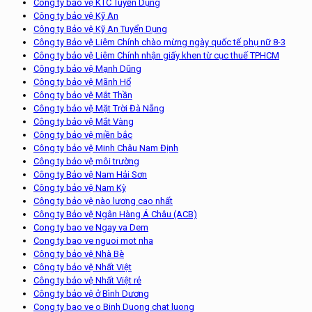
Công ty bảo vệ KTC Tuyển Dụng
Công ty bảo vệ Kỹ An
Công ty Bảo vệ Kỹ An Tuyển Dụng
Công ty Bảo vệ Liêm Chính chào mừng ngày quốc tế phụ nữ 8-3
Công ty bảo vệ Liêm Chính nhận giấy khen từ cục thuế TPHCM
Công ty bảo vệ Mạnh Dũng
Công ty bảo vệ Mãnh Hổ
Công ty bảo vệ Mắt Thần
Công ty bảo vệ Mặt Trời Đà Nẵng
Công ty bảo vệ Mắt Vàng
Công ty bảo vệ miền bắc
Công ty bảo vệ Minh Châu Nam Định
Công ty bảo vệ môi trường
Công ty Bảo vệ Nam Hải Sơn
Công ty bảo vệ Nam Kỳ
Công ty bảo vệ nào lương cao nhất
Công ty Bảo vệ Ngân Hàng Á Châu (ACB)
Cong ty bao ve Ngay va Dem
Cong ty bao ve nguoi mot nha
Công ty bảo vệ Nhà Bè
Công ty bảo vệ Nhất Việt
Công ty bảo vệ Nhất Việt rẻ
Công ty bảo vệ ở Bình Dương
Cong ty bao ve o Binh Duong chat luong