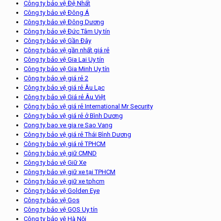
Công ty bảo vệ Đệ Nhất
Công ty bảo vệ Đông Á
Công ty bảo vệ Đông Dương
Công ty bảo vệ Đức Tâm Uy tín
Công ty bảo vệ Gần Đây
Công ty bảo vệ gần nhất giá rẻ
Công ty bảo vệ Gia Lai Uy tín
Công ty bảo vệ Gia Minh Uy tín
Công ty bảo vệ giá rẻ 2
Công ty bảo vệ giá rẻ Âu Lạc
Công ty bảo vệ Giá rẻ Âu Việt
Công ty bảo vệ giá rẻ International Mr Security
Công ty bảo vệ giá rẻ ở Bình Dương
Cong ty bao ve gia re Sao Vang
Công ty bảo vệ giá rẻ Thái Bình Dương
Công ty bảo vệ giá rẻ TPHCM
Công ty bảo vệ giữ CMND
Công ty bảo vệ Giữ Xe
Công ty bảo vệ giữ xe tại TPHCM
Công ty bảo vệ giữ xe tphcm
Công ty bảo vệ Golden Eye
Công ty bảo vệ Gos
Công ty bảo vệ GOS Uy tín
Công ty bảo vệ Hà Nội