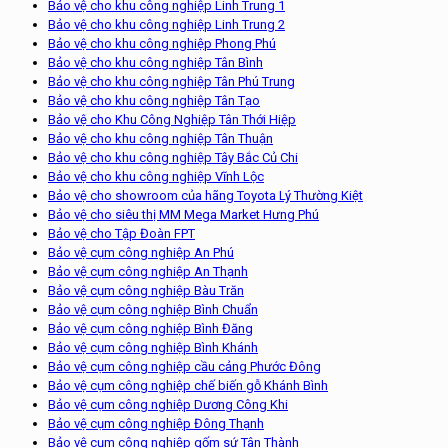
Bảo vệ cho khu công nghiệp Linh Trung 1
Bảo vệ cho khu công nghiệp Linh Trung 2
Bảo vệ cho khu công nghiệp Phong Phú
Bảo vệ cho khu công nghiệp Tân Bình
Bảo vệ cho khu công nghiệp Tân Phú Trung
Bảo vệ cho khu công nghiệp Tân Tạo
Bảo vệ cho Khu Công Nghiệp Tân Thới Hiệp
Bảo vệ cho khu công nghiệp Tân Thuận
Bảo vệ cho khu công nghiệp Tây Bắc Củ Chi
Bảo vệ cho khu công nghiệp Vĩnh Lộc
Bảo vệ cho showroom của hãng Toyota Lý Thường Kiệt
Bảo vệ cho siêu thị MM Mega Market Hưng Phú
Bảo vệ cho Tập Đoàn FPT
Bảo vệ cụm công nghiệp An Phú
Bảo vệ cụm công nghiệp An Thạnh
Bảo vệ cụm công nghiệp Bàu Trăn
Bảo vệ cụm công nghiệp Bình Chuẩn
Bảo vệ cụm công nghiệp Bình Đăng
Bảo vệ cụm công nghiệp Bình Khánh
Bảo vệ cụm công nghiệp cầu cảng Phước Đông
Bảo vệ cụm công nghiệp chế biến gỗ Khánh Bình
Bảo vệ cụm công nghiệp Dương Công Khi
Bảo vệ cụm công nghiệp Đông Thạnh
Bảo vệ cụm công nghiệp gốm sứ Tân Thành