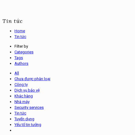
Tin tức
Home
Tin tức
Filter by
Categories
Tags
Authors
All
Chưa được phân loại
Công ty
Dịch vụ bảo vệ
Khác hàng
Nhà máy
Security services
Tin tức
Tuyển dụng
Yếu tố tin tưởng