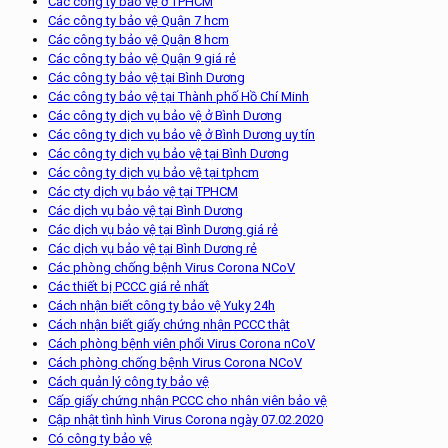
Các công ty bảo vệ ở TPHCM
Các công ty bảo vệ Quận 7 hcm
Các công ty bảo vệ Quận 8 hcm
Các công ty bảo vệ Quận 9 giá rẻ
Các công ty bảo vệ tại Bình Dương
Các công ty bảo vệ tại Thành phố Hồ Chí Minh
Các công ty dịch vụ bảo vệ ở Bình Dương
Các công ty dịch vụ bảo vệ ở Bình Dương uy tín
Các công ty dịch vụ bảo vệ tại Bình Dương
Các công ty dịch vụ bảo vệ tại tphcm
Các cty dịch vụ bảo vệ tại TPHCM
Các dịch vụ bảo vệ tại Bình Dương
Các dịch vụ bảo vệ tại Bình Dương giá rẻ
Các dịch vụ bảo vệ tại Bình Dương rẻ
Các phòng chống bệnh Virus Corona NCoV
Các thiết bị PCCC giá rẻ nhất
Cách nhận biết công ty bảo vệ Yuky 24h
Cách nhận biết giấy chứng nhận PCCC thật
Cách phòng bệnh viên phổi Virus Corona nCoV
Cách phòng chống bệnh Virus Corona NCoV
Cách quản lý công ty bảo vệ
Cấp giấy chứng nhận PCCC cho nhân viên bảo vệ
Cập nhật tình hình Virus Corona ngày 07.02.2020
Có công ty bảo vệ