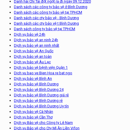
Danh hài Chí Tài đột ngột ra đi ngày 09.12.2020
Danh sách các công ty bảo vệ ở Bình Dương
Danh sách các công ty bảo vệ tại TPHCM
Danh sách các cty bảo vệ - Bình Dương
Danh sách các cty bảo vệ t Bình Dương
Danh sách công ty bảo vệ tại TPHCM
Dịch vụ bảo vệ 24h
Dịch vụ bảo vệ an ninh 24h
Dịch vụ bảo vệ an ninh nhất
Dịch vụ bảo vệ An Quốc
Dịch vụ bảo vệ an toàn
Dịch vụ bảo vệ Âu Lạc
Dịch vụ bảo vệ bệnh viện Quận 1
Dich vu bao ve Bien Hoa re bat ngo
Dịch vụ bảo vệ Bình An
Dịch vụ bảo vệ Bình Dương
Dịch vụ bảo vệ Bình Dương 24
Dịch vụ bảo vệ Bình Dương giá rẻ
Dịch vụ bảo vệ Bình Dương rẻ
Dịch vụ bảo vệ Bình Dương Uy tín
Dịch vụ bảo vệ Cá Nhân
Dịch vụ bảo vệ Cần Thơ
Dịch vụ Bảo vệ cho Công ty Lê Nam
Dịch vụ Bảo vệ cho Cty Mì Ăn Liền Vifon