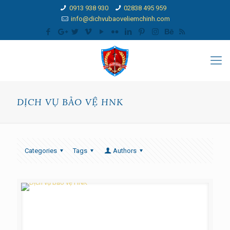
0913 938 930
02838 495 959
info@dichvubaoveliemchinh.com
DỊCH VỤ BẢO VỆ HNK
Categories
Tags
Authors