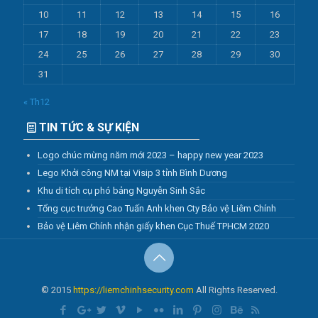
10
11
12
13
14
15
16
17
18
19
20
21
22
23
24
25
26
27
28
29
30
31
« Th12
TIN TỨC & SỰ KIỆN
Logo chúc mừng năm mới 2023 – happy new year 2023
Lego Khởi công NM tại Visip 3 tỉnh Bình Dương
Khu di tích cụ phó bảng Nguyễn Sinh Sắc
Tổng cục trưởng Cao Tuấn Anh khen Cty Bảo vệ Liêm Chính
Bảo vệ Liêm Chính nhận giấy khen Cục Thuế TPHCM 2020
© 2015
https://liemchinhsecurity.com
All Rights Reserved.