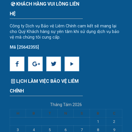
KHÁCH HÀNG VUI LÒNG LIÊN
HỆ
Công ty Dịch vụ Bảo vệ Liêm Chính cam kết sẽ mang lại
cho Quý Khách hàng sự yên tâm khi sử dụng dịch vụ bảo
vệ mà chúng tôi cung cấp.
Mã [25642355]
LỊCH LÀM VIỆC BẢO VỆ LIÊM
CHÍNH
Tháng Tám 2026
H
B
T
N
S
B
C
1
2
3
4
5
6
7
8
9